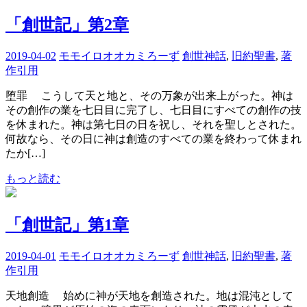
「創世記」第2章
2019-04-02
モモイロオオカミろーず
創世神話
,
旧約聖書
,
著
作引用
堕罪 こうして天と地と、その万象が出来上がった。神は
その創作の業を七日目に完了し、七日目にすべての創作の技
を休まれた。神は第七日の日を祝し、それを聖しとされた。
何故なら、その日に神は創造のすべての業を終わって休まれ
たか[…]
もっと読む
「創世記」第1章
2019-04-01
モモイロオオカミろーず
創世神話
,
旧約聖書
,
著
作引用
天地創造 始めに神が天地を創造された。地は混沌として