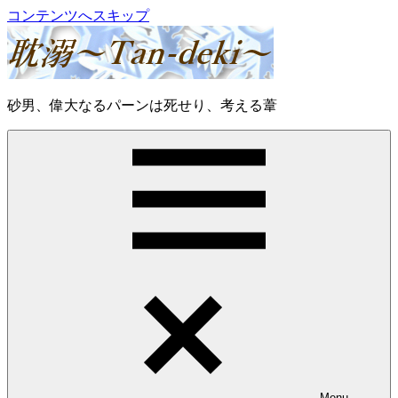
コンテンツへスキップ
耽
砂男、偉大なるパーンは死せり、考える葦
溺
～
Tan-
deki
～
Menu