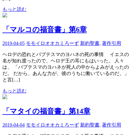
もっと読む
「マルコの福音書」第6章
2019-04-05
モモイロオオカミろーず
新約聖書
,
著作引用
ヘロデの恐れとバプテスマのヨハネの死の事情 イエスの
名が知れ渡ったので、ヘロデ王の耳にもはいった。 人々
は、 「バプテスマのヨハネが死人の中からよみがえったの
だ。 だから、あんな力が、彼のうちに働いているのだ。」
と言[…]
もっと読む
「マタイの福音書」第14章
2019-04-04
モモイロオオカミろーず
新約聖書
,
著作引用