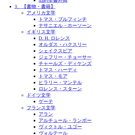
旧約聖書外典
3、【書物・書籍】
アメリカ文学
トマス・ブルフィンチ
ナサニエル・ホーソーン
イギリス文学
D. H. ロレンス
オルダス・ハクスリー
シェイクスピア
ジェフリー・チョーサー
チャールズ・ディケンズ
トマス・ハーディ
トマス・モア
ヒラリー・マンテル
ロレンス・スターン
ドイツ文学
ゲーテ
フランス文学
アラン
アルチュール・ランボー
ヴィクトル・ユゴー
ヴォルテール