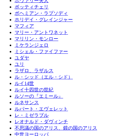
ボヴァリー夫人
ボッティチェリ
ボヘミアン・ラプソディ
ホリデイ・グレインジャー
マフィア
マリー・アントワネット
マリリン・モンロー
ミケランジェロ
ミシェル・ファイファー
ユダヤ
ユリ
ラザロ、ラザルス
ル・シッド（エル・シド）
ルイ14世
ルイ十四世の世紀
ルソーの『エミール』
ルネサンス
ルパート・エヴェレット
レ・ミゼラブル
レオナルド・ダヴィンチ
不思議の国のアリス、鏡の国のアリス
中世ヨーロッパ