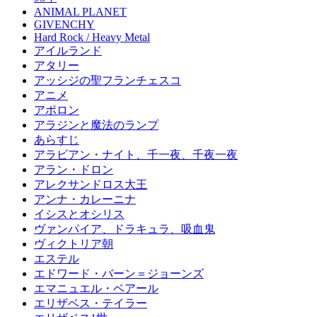
ANIMAL PLANET
GIVENCHY
Hard Rock / Heavy Metal
アイルランド
アタリー
アッシジの聖フランチェスコ
アニメ
アポロン
アラジンと魔法のランプ
あらすじ
アラビアン・ナイト、千一夜、千夜一夜
アラン・ドロン
アレクサンドロス大王
アンナ・カレーニナ
イシスとオシリス
ヴァンパイア、ドラキュラ、吸血鬼
ヴィクトリア朝
エステル
エドワード・バーン＝ジョーンズ
エマニュエル・ベアール
エリザベス・テイラー