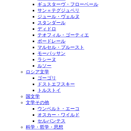
ギュスターヴ・フローベール
サン＝テグジュペリ
ジュール・ヴェルヌ
スタンダール
ディドロ
テオフィル・ゴーティエ
ボードレール
マルセル・プルースト
モーパッサン
ラシーヌ
ルソー
ロシア文学
ゴーゴリ
ドストエフスキー
トルストイ
国文学
文学その他
ウンベルト・エーコ
オスカー・ワイルド
セルバンテス
科学・哲学・思想