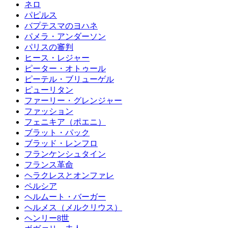
ネロ
パピルス
バプテスマのヨハネ
パメラ・アンダーソン
パリスの審判
ヒース・レジャー
ピーター・オトゥール
ピーテル・ブリューゲル
ピューリタン
ファーリー・グレンジャー
ファッション
フェニキア（ポエニ）
ブラット・パック
ブラッド・レンフロ
フランケンシュタイン
フランス革命
ヘラクレスとオンファレ
ペルシア
ヘルムート・バーガー
ヘルメス（メルクリウス）
ヘンリー8世