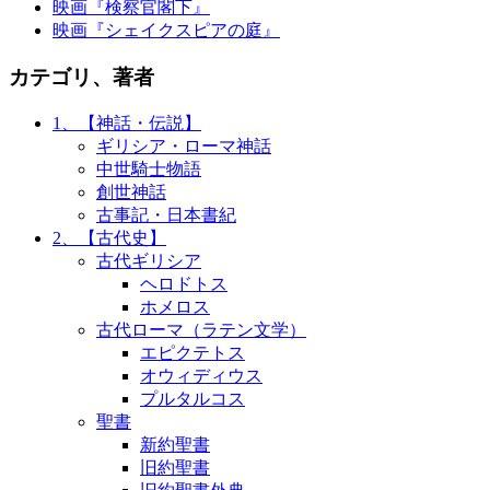
映画『検察官閣下』
映画『シェイクスピアの庭』
カテゴリ、著者
1、【神話・伝説】
ギリシア・ローマ神話
中世騎士物語
創世神話
古事記・日本書紀
2、【古代史】
古代ギリシア
ヘロドトス
ホメロス
古代ローマ（ラテン文学）
エピクテトス
オウィディウス
プルタルコス
聖書
新約聖書
旧約聖書