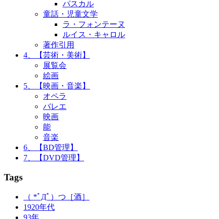
パスカル
童話・児童文学
ラ・フォンテーヌ
ルイス・キャロル
著作引用
4、【芸術・美術】
展覧会
絵画
5、【映画・音楽】
オペラ
バレエ
映画
能
音楽
6、【BD管理】
7、【DVD管理】
Tags
（ *ﾟДﾟ）つ［酒］
1920年代
93年