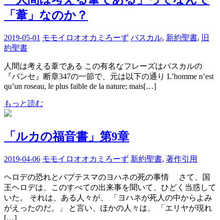
「葦」なのか？
2019-05-01
モモイロオオカミろーず
パスカル
,
新約聖書
,
旧
約聖書
人間は考える葦である この有名なフレーズはパスカルの
『パンセ』断章347の一節で、元は以下の通り L’homme n’est
qu’un roseau, le plus faible de la nature; mais[…]
もっと読む
「ルカの福音書」第9章
2019-04-06
モモイロオオカミろーず
新約聖書
,
著作引用
ヘロデの恐れとバプテスマのヨハネの死の事情 さて、国
王ヘロデは、このすべての出来事を聞いて、ひどく当惑して
いた。 それは、ある人々が、 「ヨハネが死人の中からよみ
がえったのだ。」 と言い、ほかの人々は、 「エリヤが現れ
[…]