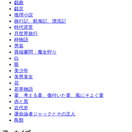
戯曲
戯言
推理小説
旅行記、航海記、漂流記
時代背景
月世界旅行
枠物語
男装
異端審問・魔女狩り
白
眼
美少年
美男美女
花
若草物語
葦、考える葦、傷付いた葦、風にそよぐ葦
赤と黒
近代史
運命論者ジャックとその主人
鳥類