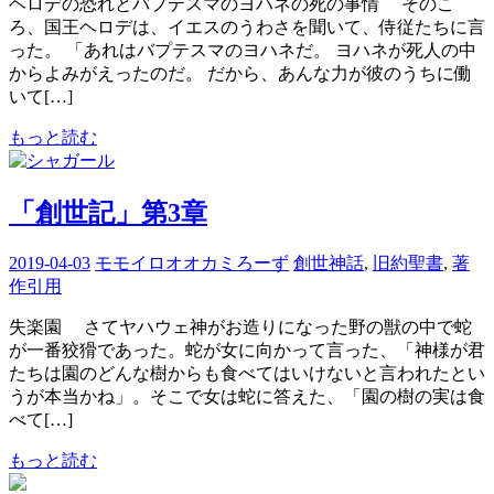
ヘロデの恐れとバプテスマのヨハネの死の事情 そのこ
ろ、国王ヘロデは、イエスのうわさを聞いて、侍従たちに言
った。 「あれはバプテスマのヨハネだ。 ヨハネが死人の中
からよみがえったのだ。 だから、あんな力が彼のうちに働
いて[…]
もっと読む
「創世記」第3章
2019-04-03
モモイロオオカミろーず
創世神話
,
旧約聖書
,
著
作引用
失楽園 さてヤハウェ神がお造りになった野の獣の中で蛇
が一番狡猾であった。蛇が女に向かって言った、「神様が君
たちは園のどんな樹からも食べてはいけないと言われたとい
うが本当かね」。そこで女は蛇に答えた、「園の樹の実は食
べて[…]
もっと読む