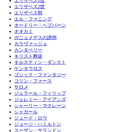
エリザベス1世
エリザベス2世
エリザベス朝
エル・ファニング
オードリー・ヘプバーン
オオカミ
ガニュメデスの誘拐
カラヴァッジョ
カンタベリー
キリスト教徒
キルスティン・ダンスト
ケンタウロス
ゴシック・ファンタジー
コリン・ファース
サロメ
ジェラール・フィリップ
ジェレミー・アイアンズ
シャーリー・マクレーン
シャガール
ジュード・ロウ
ジョージ・ハミルトン
スーザン・サランドン