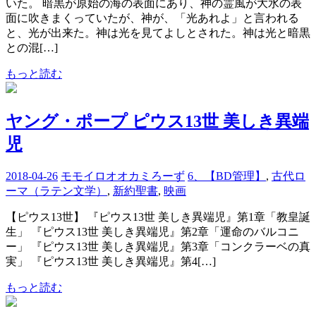
いた。 暗黒が原始の海の表面にあり、神の霊風が大水の表
面に吹きまくっていたが、神が、「光あれよ」と言われる
と、光が出来た。神は光を見てよしとされた。神は光と暗黒
との混[…]
もっと読む
ヤング・ポープ ピウス13世 美しき異端
児
2018-04-26
モモイロオオカミろーず
6、【BD管理】
,
古代ロ
ーマ（ラテン文学）
,
新約聖書
,
映画
【ピウス13世】 『ピウス13世 美しき異端児』第1章「教皇誕
生」 『ピウス13世 美しき異端児』第2章「運命のバルコニ
ー」 『ピウス13世 美しき異端児』第3章「コンクラーベの真
実」 『ピウス13世 美しき異端児』第4[…]
もっと読む