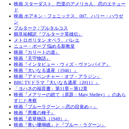
映画 スターダスト、巴里のアメリカ人、恋のエチュー
ド
映画 ホアキン・フェニックス、007、ハリー・ハウゼ
ン
プルターク / プルタルコス
鶴見祐輔訳『プルターク英雄伝』
メトロポリタン オペラ、バレエ
ニュー・ポープ 悩める新教皇
映画『カリートの道』
映画『天守物語』
映画『インタビュー・ウィズ・ヴァンパイア』
映画『大いなる遺産（1946）』
映画『アドベンチャー・オブ・アラジン』
BBC TVドラマ『大いなる遺産（2011）』
「ヨハネの福音書」第11章～第12章
映画『メアリーの総て（原題：Mary Shelley）』のあら
すじと考察
映画『ブルーラグーン ～恋の目覚め～』
映画『悪魔の種子』
映画『若草物語（1949）』
映画『青い珊瑚礁』と『ブルー・ラグーン』