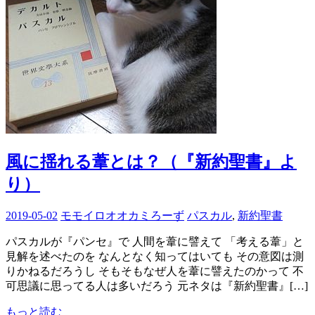
風に揺れる葦とは？（『新約聖書』よ
り）
2019-05-02
モモイロオオカミろーず
パスカル
,
新約聖書
パスカルが『パンセ』で 人間を葦に譬えて 「考える葦」と
見解を述べたのを なんとなく知ってはいても その意図は測
りかねるだろうし そもそもなぜ人を葦に譬えたのかって 不
可思議に思ってる人は多いだろう 元ネタは『新約聖書』[…]
もっと読む