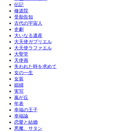
伝記
修道院
受胎告知
古代の宇宙人
史劇
大いなる遺産
大天使ガブリエル
大天使ラファエル
大聖堂
天使画
失われた時を求めて
女の一生
女装
娼婦
実写
嵐が丘
年表
幸福の王子
幸福論
恋愛と結婚
悪魔、サタン