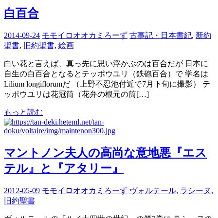
白百合
2014-09-24
モモイロオオカミろーず
古事記・日本書紀
,
新約
聖書
,
旧約聖書
,
絵画
白い花と言えば、真っ先に思い浮かぶのは百合だが 日本に
自生の白百合となるとテッポウユリ（鉄砲百合）で 学名は
Lilium longiflorumだ （上野不忍池付近で7月下旬に撮影） テ
ッポウユリは花冠筒（花弁の根元の筒[…]
もっと読む
マントノン夫人の高尚な意地悪『エス
テル』と『アタリー』
2012-05-09
モモイロオオカミろーず
ヴォルテール
,
ラシーヌ
,
旧約聖書