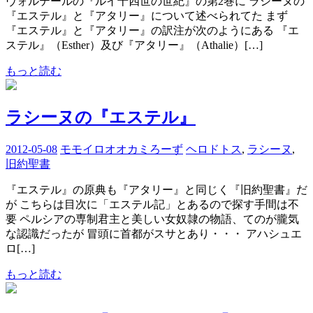
ヴォルテールの『ルイ十四世の世紀』の第2巻に ラシーヌの
『エステル』と『アタリー』について述べられてた まず
『エステル』と『アタリー』の訳注が次のようにある 『エ
ステル』（Esther）及び『アタリー』（Athalie）[…]
もっと読む
ラシーヌの『エステル』
2012-05-08
モモイロオオカミろーず
ヘロドトス
,
ラシーヌ
,
旧約聖書
『エステル』の原典も『アタリー』と同じく『旧約聖書』だ
が こちらは目次に「エステル記」とあるので探す手間は不
要 ペルシアの専制君主と美しい女奴隷の物語、てのが朧気
な認識だったが 冒頭に首都がスサとあり・・・ アハシュエ
ロ[…]
もっと読む