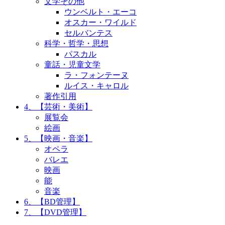
文学その他
ウンベルト・エーコ
オスカー・ワイルド
セルバンテス
科学・哲学・思想
パスカル
童話・児童文学
ラ・フォンテーヌ
ルイス・キャロル
著作引用
4、【芸術・美術】
展覧会
絵画
5、【映画・音楽】
オペラ
バレエ
映画
能
音楽
6、【BD管理】
7、【DVD管理】