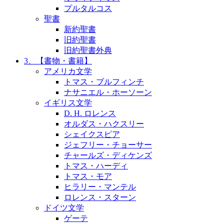
プルタルコス
聖書
新約聖書
旧約聖書
旧約聖書外典
3、【書物・書籍】
アメリカ文学
トマス・ブルフィンチ
ナサニエル・ホーソーン
イギリス文学
D. H. ロレンス
オルダス・ハクスリー
シェイクスピア
ジェフリー・チョーサー
チャールズ・ディケンズ
トマス・ハーディ
トマス・モア
ヒラリー・マンテル
ロレンス・スターン
ドイツ文学
ゲーテ