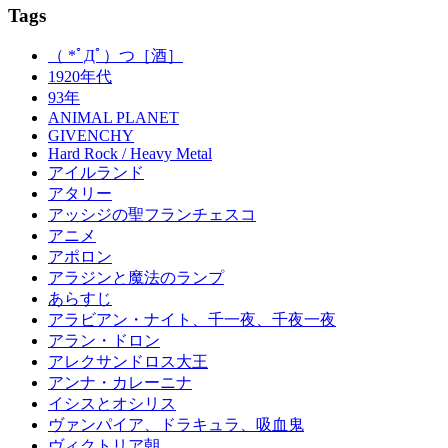
Tags
（ *ﾟДﾟ）つ［酒］
1920年代
93年
ANIMAL PLANET
GIVENCHY
Hard Rock / Heavy Metal
アイルランド
アタリー
アッシジの聖フランチェスコ
アニメ
アポロン
アラジンと魔法のランプ
あらすじ
アラビアン・ナイト、千一夜、千夜一夜
アラン・ドロン
アレクサンドロス大王
アンナ・カレーニナ
イシスとオシリス
ヴァンパイア、ドラキュラ、吸血鬼
ヴィクトリア朝