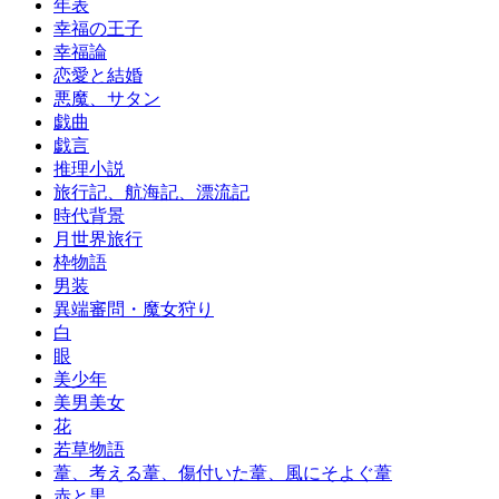
年表
幸福の王子
幸福論
恋愛と結婚
悪魔、サタン
戯曲
戯言
推理小説
旅行記、航海記、漂流記
時代背景
月世界旅行
枠物語
男装
異端審問・魔女狩り
白
眼
美少年
美男美女
花
若草物語
葦、考える葦、傷付いた葦、風にそよぐ葦
赤と黒