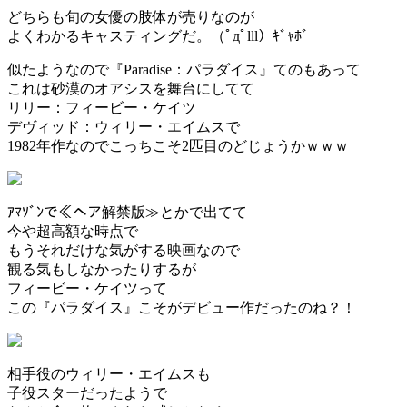
どちらも旬の女優の肢体が売りなのが
よくわかるキャスティングだ。（ﾟдﾟlll）ｷﾞｬﾎﾞ
似たようなので『Paradise：パラダイス』てのもあって
これは砂漠のオアシスを舞台にしてて
リリー：フィービー・ケイツ
デヴィッド：ウィリー・エイムスで
1982年作なのでこっちこそ2匹目のどじょうかｗｗｗ
ｱﾏｿﾞﾝで≪ヘア解禁版≫とかで出てて
今や超高額な時点で
もうそれだけな気がする映画なので
観る気もしなかったりするが
フィービー・ケイツって
この『パラダイス』こそがデビュー作だったのね？！
相手役のウィリー・エイムスも
子役スターだったようで