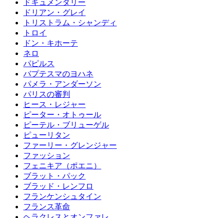
ドキュメンタリー
ドリアン・グレイ
トリストラム・シャンディ
トロイ
ドン・キホーテ
ネロ
パピルス
バプテスマのヨハネ
パメラ・アンダーソン
パリスの審判
ヒース・レジャー
ピーター・オトゥール
ピーテル・ブリューゲル
ピューリタン
ファーリー・グレンジャー
ファッション
フェニキア（ポエニ）
ブラット・パック
ブラッド・レンフロ
フランケンシュタイン
フランス革命
ヘラクレスとオンファレ