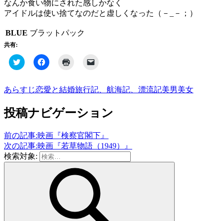
なんか食い物にされた感しかなく
アイドルは使い捨てなのだと虚しくなった（－_－；）
BLUE
ブラットパック
共有:
ク
Facebook
ク
ク
リ
で
リ
リ
ッ
共
ッ
ッ
ク
有
ク
ク
し
す
し
し
あらすじ
恋愛と結婚
旅行記、航海記、漂流記
美男美女
て
る
て
て
Twitter
に
印
友
で
は
刷
達
投稿ナビゲーション
共
ク
(新
に
有
リ
し
メ
(新
ッ
い
ー
し
ク
ウ
ル
前の記事:
映画『検察官閣下』
い
し
ィ
で
ウ
て
ン
リ
次の記事:
映画『若草物語（1949）』
ィ
く
ド
ン
検索対象:
ン
だ
ウ
ク
ド
さ
で
を
ウ
い
開
送
で
(新
き
信
開
し
ま
(新
き
い
す)
し
ま
ウ
い
す)
ィ
ウ
ン
ィ
ド
ン