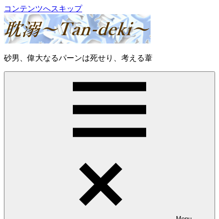
コンテンツへスキップ
耽
砂男、偉大なるパーンは死せり、考える葦
溺
～
Tan-
deki
～
Menu