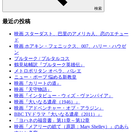
ウ
ド
で
ウ
開
で
検索
き
開
ま
き
す)
ま
最近の投稿
す)
映画 スターダスト、巴里のアメリカ人、恋のエチュー
ド
映画 ホアキン・フェニックス、007、ハリー・ハウゼ
ン
プルターク / プルタルコス
鶴見祐輔訳『プルターク英雄伝』
メトロポリタン オペラ、バレエ
ニュー・ポープ 悩める新教皇
映画『カリートの道』
映画『天守物語』
映画『インタビュー・ウィズ・ヴァンパイア』
映画『大いなる遺産（1946）』
映画『アドベンチャー・オブ・アラジン』
BBC TVドラマ『大いなる遺産（2011）』
「ヨハネの福音書」第11章～第12章
映画『メアリーの総て（原題：Mary Shelley）』のあら