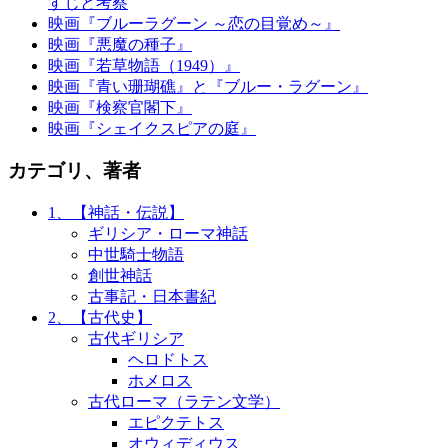
すじと考察
映画『ブルーラグーン ～恋の目覚め～』
映画『悪魔の種子』
映画『若草物語（1949）』
映画『青い珊瑚礁』と『ブルー・ラグーン』
映画『検察官閣下』
映画『シェイクスピアの庭』
カテゴリ、著者
1、【神話・伝説】
ギリシア・ローマ神話
中世騎士物語
創世神話
古事記・日本書紀
2、【古代史】
古代ギリシア
ヘロドトス
ホメロス
古代ローマ（ラテン文学）
エピクテトス
オウィディウス