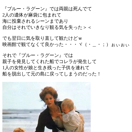
『ブルー・ラグーン』では両親は死んでて
2人の遺体が麻袋に包まれて
海に投棄されるシーンまであり
自分はそれでいきなり観る気を失った＞＜
でも翌日に気を取り直して観たけどｗ
映画館で観てなくて良かった・・・ヾ（・＿・；）ぉぃぉぃ
それで『ブルー・ラグーン』では
親子を発見してくれた船でコレラが発生して
1人の女性が娘と生き残った子供を連れて
船を脱出して元の島に戻ってしまうのだった！