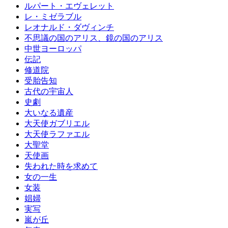
ルパート・エヴェレット
レ・ミゼラブル
レオナルド・ダヴィンチ
不思議の国のアリス、鏡の国のアリス
中世ヨーロッパ
伝記
修道院
受胎告知
古代の宇宙人
史劇
大いなる遺産
大天使ガブリエル
大天使ラファエル
大聖堂
天使画
失われた時を求めて
女の一生
女装
娼婦
実写
嵐が丘