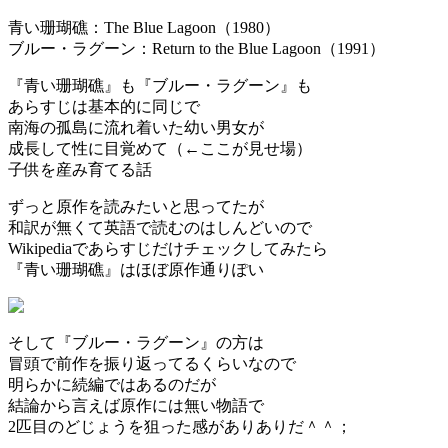
青い珊瑚礁：The Blue Lagoon（1980）
ブルー・ラグーン：Return to the Blue Lagoon（1991）
『青い珊瑚礁』も『ブルー・ラグーン』も
あらすじは基本的に同じで
南海の孤島に流れ着いた幼い男女が
成長して性に目覚めて（←ここが見せ場）
子供を産み育てる話
ずっと原作を読みたいと思ってたが
和訳が無くて英語で読むのはしんどいので
Wikipediaであらすじだけチェックしてみたら
『青い珊瑚礁』はほぼ原作通りぽい
そして『ブルー・ラグーン』の方は
冒頭で前作を振り返ってるくらいなので
明らかに続編ではあるのだが
結論から言えば原作には無い物語で
2匹目のどじょうを狙った感がありありだ＾＾；