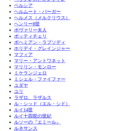
ペルシア
ヘルムート・バーガー
ヘルメス（メルクリウス）
ヘンリー8世
ボヴァリー夫人
ボッティチェリ
ボヘミアン・ラプソディ
ホリデイ・グレインジャー
マフィア
マリー・アントワネット
マリリン・モンロー
ミケランジェロ
ミシェル・ファイファー
ユダヤ
ユリ
ラザロ、ラザルス
ル・シッド（エル・シド）
ルイ14世
ルイ十四世の世紀
ルソーの『エミール』
ルネサンス