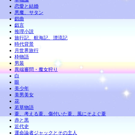
恋愛と結婚
悪魔、サタン
戯曲
戯言
推理小説
旅行記、航海記、漂流記
時代背景
月世界旅行
枠物語
男装
異端審問・魔女狩り
白
眼
美少年
美男美女
花
若草物語
葦、考える葦、傷付いた葦、風にそよぐ葦
赤と黒
近代史
運命論者ジャックとその主人