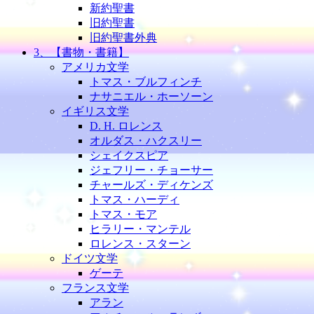
新約聖書
旧約聖書
旧約聖書外典
3、【書物・書籍】
アメリカ文学
トマス・ブルフィンチ
ナサニエル・ホーソーン
イギリス文学
D. H. ロレンス
オルダス・ハクスリー
シェイクスピア
ジェフリー・チョーサー
チャールズ・ディケンズ
トマス・ハーディ
トマス・モア
ヒラリー・マンテル
ロレンス・スターン
ドイツ文学
ゲーテ
フランス文学
アラン