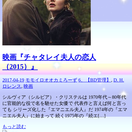
映画『チャタレイ夫人の恋人
（2015）』
2017-04-19
モモイロオオカミろーず
6、【BD管理】
,
D. H.
ロレンス
,
映画
シルヴィア（シルビア）・クリステルは 1970年代～80年代
に官能的な役で名を馳せた女優で 代表作と言えば何と言っ
ても シリーズ化した『エマニエル夫人』だ 1974年の『エマ
ニエル夫人』に始まって 続く1975年の『続エ[…]
もっと読む