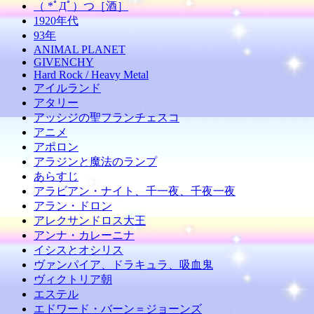
（ *ﾟДﾟ）つ［酒］
1920年代
93年
ANIMAL PLANET
GIVENCHY
Hard Rock / Heavy Metal
アイルランド
アタリー
アッシジの聖フランチェスコ
アニメ
アポロン
アラジンと魔法のランプ
あらすじ
アラビアン・ナイト、千一夜、千夜一夜
アラン・ドロン
アレクサンドロス大王
アンナ・カレーニナ
イシスとオシリス
ヴァンパイア、ドラキュラ、吸血鬼
ヴィクトリア朝
エステル
エドワード・バーン＝ジョーンズ