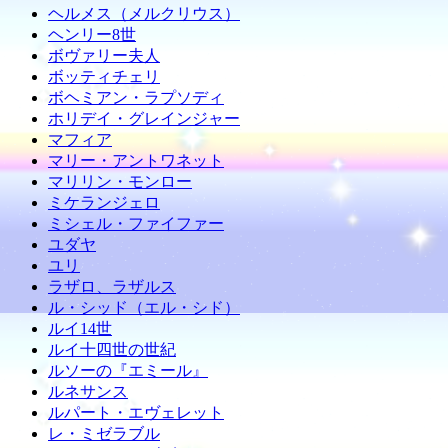
ヘルメス（メルクリウス）
ヘンリー8世
ボヴァリー夫人
ボッティチェリ
ボヘミアン・ラプソディ
ホリデイ・グレインジャー
マフィア
マリー・アントワネット
マリリン・モンロー
ミケランジェロ
ミシェル・ファイファー
ユダヤ
ユリ
ラザロ、ラザルス
ル・シッド（エル・シド）
ルイ14世
ルイ十四世の世紀
ルソーの『エミール』
ルネサンス
ルパート・エヴェレット
レ・ミゼラブル