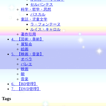
セルバンテス
科学・哲学・思想
パスカル
童話・児童文学
ラ・フォンテーヌ
ルイス・キャロル
著作引用
4、【芸術・美術】
展覧会
絵画
5、【映画・音楽】
オペラ
バレエ
映画
能
音楽
6、【BD管理】
7、【DVD管理】
Tags