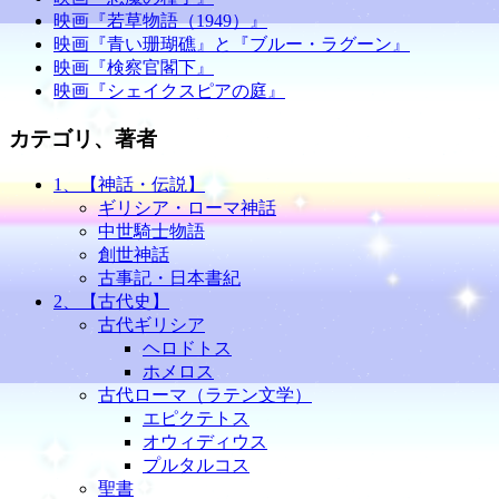
映画『若草物語（1949）』
映画『青い珊瑚礁』と『ブルー・ラグーン』
映画『検察官閣下』
映画『シェイクスピアの庭』
カテゴリ、著者
1、【神話・伝説】
ギリシア・ローマ神話
中世騎士物語
創世神話
古事記・日本書紀
2、【古代史】
古代ギリシア
ヘロドトス
ホメロス
古代ローマ（ラテン文学）
エピクテトス
オウィディウス
プルタルコス
聖書