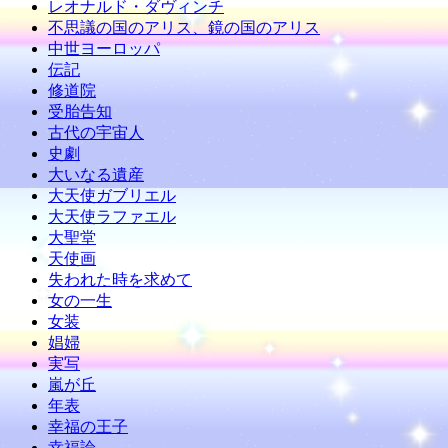
レオナルド・ダヴィンチ
不思議の国のアリス、鏡の国のアリス
中世ヨーロッパ
伝記
修道院
受胎告知
古代の宇宙人
史劇
大いなる遺産
大天使ガブリエル
大天使ラファエル
大聖堂
天使画
失われた時を求めて
女の一生
女装
娼婦
実写
嵐が丘
年表
幸福の王子
幸福論