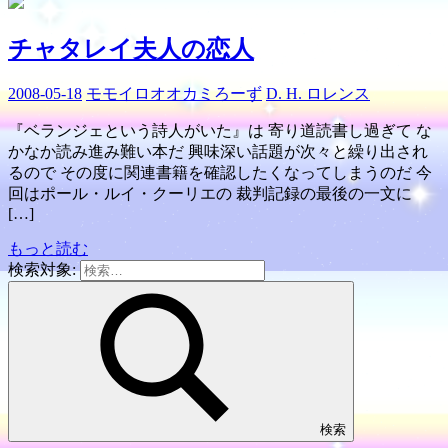
チャタレイ夫人の恋人
2008-05-18
モモイロオオカミろーず
D. H. ロレンス
『ベランジェという詩人がいた』は 寄り道読書し過ぎて な
かなか読み進み難い本だ 興味深い話題が次々と繰り出され
るので その度に関連書籍を確認したくなってしまうのだ 今
回はポール・ルイ・クーリエの 裁判記録の最後の一文に
[…]
もっと読む
検索対象:
検索