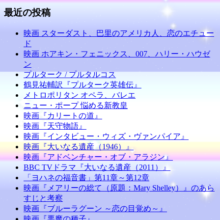
最近の投稿
映画 スターダスト、巴里のアメリカ人、恋のエチュー
ド
映画 ホアキン・フェニックス、007、ハリー・ハウゼ
ン
プルターク / プルタルコス
鶴見祐輔訳『プルターク英雄伝』
メトロポリタン オペラ、バレエ
ニュー・ポープ 悩める新教皇
映画『カリートの道』
映画『天守物語』
映画『インタビュー・ウィズ・ヴァンパイア』
映画『大いなる遺産（1946）』
映画『アドベンチャー・オブ・アラジン』
BBC TVドラマ『大いなる遺産（2011）』
「ヨハネの福音書」第11章～第12章
映画『メアリーの総て（原題：Mary Shelley）』のあら
すじと考察
映画『ブルーラグーン ～恋の目覚め～』
映画『悪魔の種子』