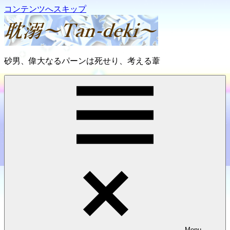
コンテンツへスキップ
耽
砂男、偉大なるパーンは死せり、考える葦
溺
～
Tan-
deki
～
Menu