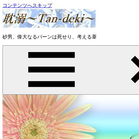
コンテンツへスキップ
耽
砂男、偉大なるパーンは死せり、考える葦
溺
～
Tan-
deki
～