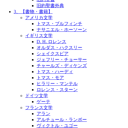
旧約聖書外典
3、【書物・書籍】
アメリカ文学
トマス・ブルフィンチ
ナサニエル・ホーソーン
イギリス文学
D. H. ロレンス
オルダス・ハクスリー
シェイクスピア
ジェフリー・チョーサー
チャールズ・ディケンズ
トマス・ハーディ
トマス・モア
ヒラリー・マンテル
ロレンス・スターン
ドイツ文学
ゲーテ
フランス文学
アラン
アルチュール・ランボー
ヴィクトル・ユゴー