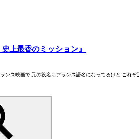
IE 史上最香のミッション』
（2019） 原題通りに元はフランス映画で 元の役名もフランス語名になっ