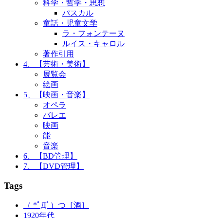
科学・哲学・思想
パスカル
童話・児童文学
ラ・フォンテーヌ
ルイス・キャロル
著作引用
4、【芸術・美術】
展覧会
絵画
5、【映画・音楽】
オペラ
バレエ
映画
能
音楽
6、【BD管理】
7、【DVD管理】
Tags
（ *ﾟДﾟ）つ［酒］
1920年代