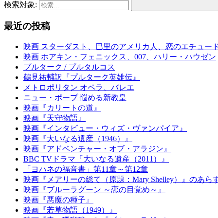
検索対象:
最近の投稿
映画 スターダスト、巴里のアメリカ人、恋のエチュー
映画 ホアキン・フェニックス、007、ハリー・ハウゼン
プルターク / プルタルコス
鶴見祐輔訳『プルターク英雄伝』
メトロポリタン オペラ、バレエ
ニュー・ポープ 悩める新教皇
映画『カリートの道』
映画『天守物語』
映画『インタビュー・ウィズ・ヴァンパイア』
映画『大いなる遺産（1946）』
映画『アドベンチャー・オブ・アラジン』
BBC TVドラマ『大いなる遺産（2011）』
「ヨハネの福音書」第11章～第12章
映画『メアリーの総て（原題：Mary Shelley）』のあ
映画『ブルーラグーン ～恋の目覚め～』
映画『悪魔の種子』
映画『若草物語（1949）』