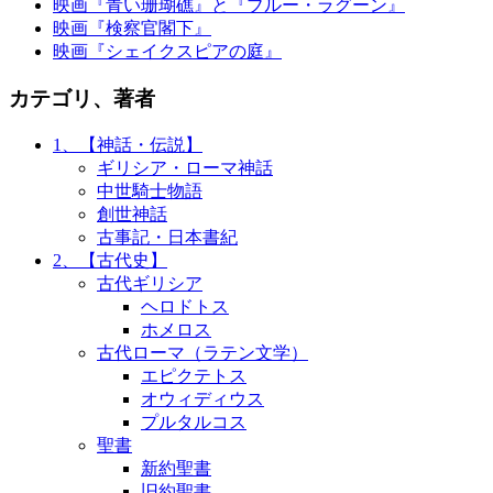
映画『青い珊瑚礁』と『ブルー・ラグーン』
映画『検察官閣下』
映画『シェイクスピアの庭』
カテゴリ、著者
1、【神話・伝説】
ギリシア・ローマ神話
中世騎士物語
創世神話
古事記・日本書紀
2、【古代史】
古代ギリシア
ヘロドトス
ホメロス
古代ローマ（ラテン文学）
エピクテトス
オウィディウス
プルタルコス
聖書
新約聖書
旧約聖書