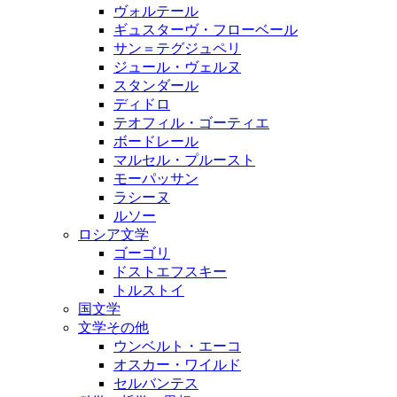
ヴォルテール
ギュスターヴ・フローベール
サン＝テグジュペリ
ジュール・ヴェルヌ
スタンダール
ディドロ
テオフィル・ゴーティエ
ボードレール
マルセル・プルースト
モーパッサン
ラシーヌ
ルソー
ロシア文学
ゴーゴリ
ドストエフスキー
トルストイ
国文学
文学その他
ウンベルト・エーコ
オスカー・ワイルド
セルバンテス