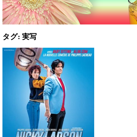
タグ:
実写