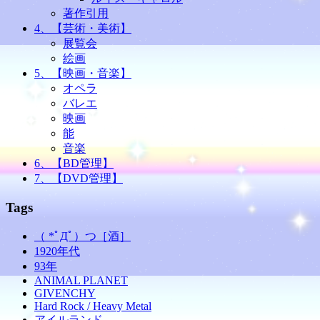
著作引用
4、【芸術・美術】
展覧会
絵画
5、【映画・音楽】
オペラ
バレエ
映画
能
音楽
6、【BD管理】
7、【DVD管理】
Tags
（ *ﾟДﾟ）つ［酒］
1920年代
93年
ANIMAL PLANET
GIVENCHY
Hard Rock / Heavy Metal
アイルランド