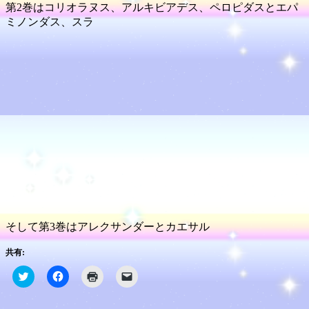
第2巻はコリオラヌス、アルキビアデス、ペロピダスとエパ
ミノンダス、スラ
そして第3巻はアレクサンダーとカエサル
共有:
ク
Facebook
ク
ク
リ
で
リ
リ
ッ
共
ッ
ッ
ク
有
ク
ク