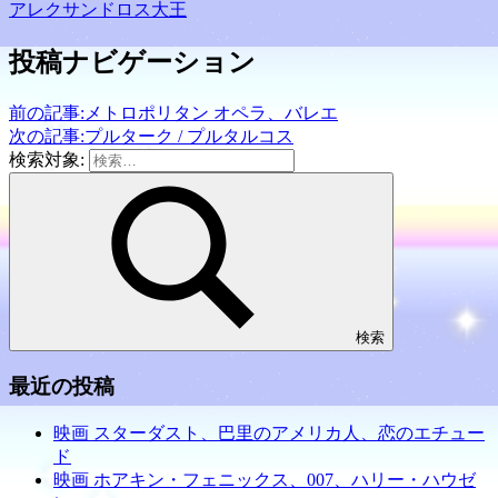
し
す
し
し
アレクサンドロス大王
て
る
て
て
Twitter
に
印
友
で
は
刷
達
投稿ナビゲーション
共
ク
(新
に
有
リ
し
メ
(新
ッ
い
ー
し
ク
ウ
ル
前の記事:
メトロポリタン オペラ、バレエ
い
し
ィ
で
ウ
て
ン
リ
次の記事:
プルターク / プルタルコス
ィ
く
ド
ン
検索対象:
ン
だ
ウ
ク
ド
さ
で
を
ウ
い
開
送
で
(新
き
信
開
し
ま
(新
き
い
す)
し
ま
ウ
い
す)
ィ
ウ
ン
ィ
ド
ン
ウ
ド
で
ウ
開
で
検索
き
開
ま
き
す)
ま
最近の投稿
す)
映画 スターダスト、巴里のアメリカ人、恋のエチュー
ド
映画 ホアキン・フェニックス、007、ハリー・ハウゼ