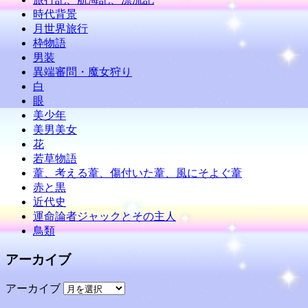
時代背景
月世界旅行
枠物語
男装
異端審問・魔女狩り
白
眼
美少年
美男美女
花
若草物語
葦、考える葦、傷付いた葦、風にそよぐ葦
赤と黒
近代史
運命論者ジャックとその主人
鳥類
アーカイブ
アーカイブ