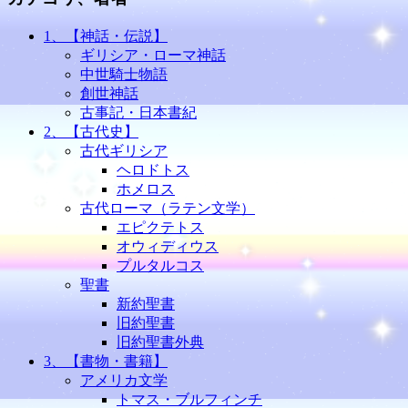
1、【神話・伝説】
ギリシア・ローマ神話
中世騎士物語
創世神話
古事記・日本書紀
2、【古代史】
古代ギリシア
ヘロドトス
ホメロス
古代ローマ（ラテン文学）
エピクテトス
オウィディウス
プルタルコス
聖書
新約聖書
旧約聖書
旧約聖書外典
3、【書物・書籍】
アメリカ文学
トマス・ブルフィンチ