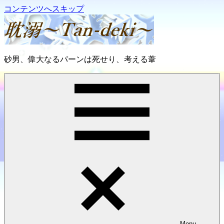
コンテンツへスキップ
耽
砂男、偉大なるパーンは死せり、考える葦
溺
～
Tan-
deki
～
Menu