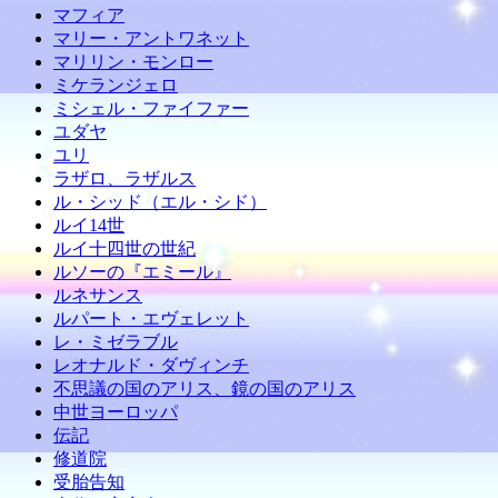
マフィア
マリー・アントワネット
マリリン・モンロー
ミケランジェロ
ミシェル・ファイファー
ユダヤ
ユリ
ラザロ、ラザルス
ル・シッド（エル・シド）
ルイ14世
ルイ十四世の世紀
ルソーの『エミール』
ルネサンス
ルパート・エヴェレット
レ・ミゼラブル
レオナルド・ダヴィンチ
不思議の国のアリス、鏡の国のアリス
中世ヨーロッパ
伝記
修道院
受胎告知