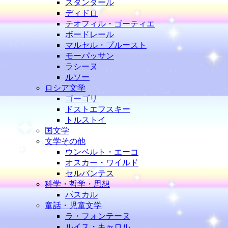
スタンダール
ディドロ
テオフィル・ゴーティエ
ボードレール
マルセル・プルースト
モーパッサン
ラシーヌ
ルソー
ロシア文学
ゴーゴリ
ドストエフスキー
トルストイ
国文学
文学その他
ウンベルト・エーコ
オスカー・ワイルド
セルバンテス
科学・哲学・思想
パスカル
童話・児童文学
ラ・フォンテーヌ
ルイス・キャロル