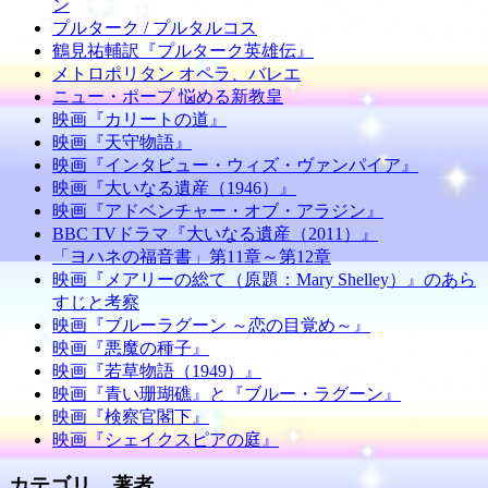
ン
プルターク / プルタルコス
鶴見祐輔訳『プルターク英雄伝』
メトロポリタン オペラ、バレエ
ニュー・ポープ 悩める新教皇
映画『カリートの道』
映画『天守物語』
映画『インタビュー・ウィズ・ヴァンパイア』
映画『大いなる遺産（1946）』
映画『アドベンチャー・オブ・アラジン』
BBC TVドラマ『大いなる遺産（2011）』
「ヨハネの福音書」第11章～第12章
映画『メアリーの総て（原題：Mary Shelley）』のあら
すじと考察
映画『ブルーラグーン ～恋の目覚め～』
映画『悪魔の種子』
映画『若草物語（1949）』
映画『青い珊瑚礁』と『ブルー・ラグーン』
映画『検察官閣下』
映画『シェイクスピアの庭』
カテゴリ、著者