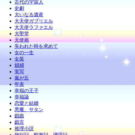
古代の宇宙人
史劇
大いなる遺産
大天使ガブリエル
大天使ラファエル
大聖堂
天使画
失われた時を求めて
女の一生
女装
娼婦
実写
嵐が丘
年表
幸福の王子
幸福論
恋愛と結婚
悪魔、サタン
戯曲
戯言
推理小説
旅行記、航海記、漂流記