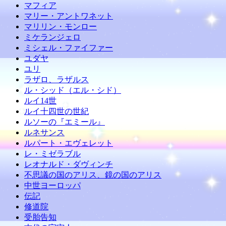
マフィア
マリー・アントワネット
マリリン・モンロー
ミケランジェロ
ミシェル・ファイファー
ユダヤ
ユリ
ラザロ、ラザルス
ル・シッド（エル・シド）
ルイ14世
ルイ十四世の世紀
ルソーの『エミール』
ルネサンス
ルパート・エヴェレット
レ・ミゼラブル
レオナルド・ダヴィンチ
不思議の国のアリス、鏡の国のアリス
中世ヨーロッパ
伝記
修道院
受胎告知