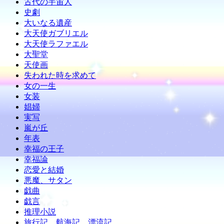
古代の宇宙人
史劇
大いなる遺産
大天使ガブリエル
大天使ラファエル
大聖堂
天使画
失われた時を求めて
女の一生
女装
娼婦
実写
嵐が丘
年表
幸福の王子
幸福論
恋愛と結婚
悪魔、サタン
戯曲
戯言
推理小説
旅行記、航海記、漂流記