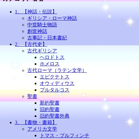
1、【神話・伝説】
ギリシア・ローマ神話
中世騎士物語
創世神話
古事記・日本書紀
2、【古代史】
古代ギリシア
ヘロドトス
ホメロス
古代ローマ（ラテン文学）
エピクテトス
オウィディウス
プルタルコス
聖書
新約聖書
旧約聖書
旧約聖書外典
3、【書物・書籍】
アメリカ文学
トマス・ブルフィンチ