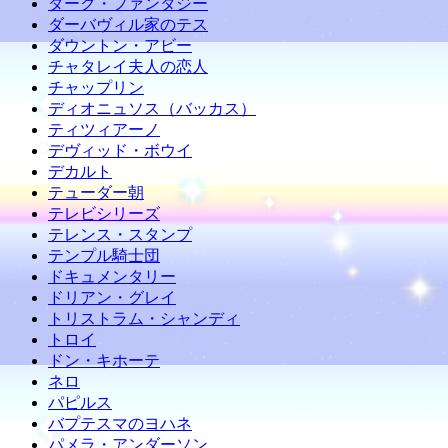
ダーク・ファンタジー
ダーバヴィル家のテス
ダウントン・アビー
チャタレイ夫人の恋人
チャップリン
ディオニュソス（バッカス）
ティツィアーノ
デヴィッド・ボウイ
デカルト
テューダー朝
テレビシリーズ
テレンス・スタンプ
テンプル騎士団
ドキュメンタリー
ドリアン・グレイ
トリストラム・シャンディ
トロイ
ドン・キホーテ
ネロ
パピルス
バプテスマのヨハネ
パメラ・アンダーソン