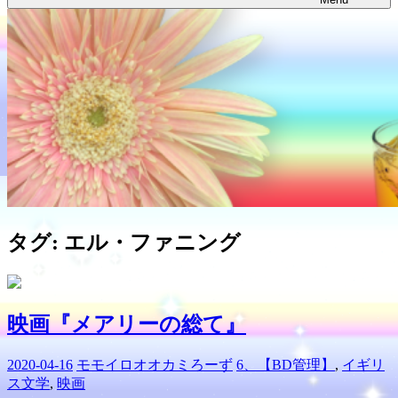
タグ:
エル・ファニング
映画『メアリーの総て』
2020-04-16
モモイロオオカミろーず
6、【BD管理】
,
イギリ
ス文学
,
映画