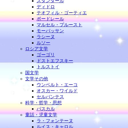
スタンダール
ディドロ
テオフィル・ゴーティエ
ボードレール
マルセル・プルースト
モーパッサン
ラシーヌ
ルソー
ロシア文学
ゴーゴリ
ドストエフスキー
トルストイ
国文学
文学その他
ウンベルト・エーコ
オスカー・ワイルド
セルバンテス
科学・哲学・思想
パスカル
童話・児童文学
ラ・フォンテーヌ
ルイス・キャロル