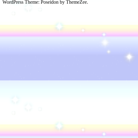
WordPress Theme: Poseidon by ThemeZee.