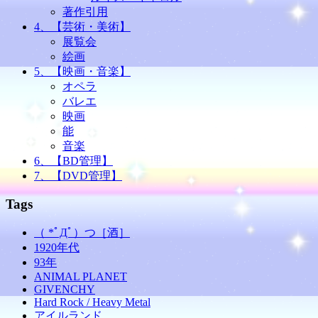
著作引用
4、【芸術・美術】
展覧会
絵画
5、【映画・音楽】
オペラ
バレエ
映画
能
音楽
6、【BD管理】
7、【DVD管理】
Tags
（ *ﾟДﾟ）つ［酒］
1920年代
93年
ANIMAL PLANET
GIVENCHY
Hard Rock / Heavy Metal
アイルランド