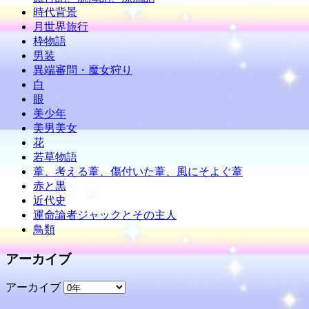
時代背景
月世界旅行
枠物語
男装
異端審問・魔女狩り
白
眼
美少年
美男美女
花
若草物語
葦、考える葦、傷付いた葦、風にそよぐ葦
赤と黒
近代史
運命論者ジャックとその主人
鳥類
アーカイブ
アーカイブ