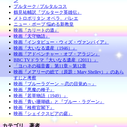
ン
プルターク / プルタルコス
鶴見祐輔訳『プルターク英雄伝』
メトロポリタン オペラ、バレエ
ニュー・ポープ 悩める新教皇
映画『カリートの道』
映画『天守物語』
映画『インタビュー・ウィズ・ヴァンパイア』
映画『大いなる遺産（1946）』
映画『アドベンチャー・オブ・アラジン』
BBC TVドラマ『大いなる遺産（2011）』
「ヨハネの福音書」第11章～第12章
映画『メアリーの総て（原題：Mary Shelley）』のあら
すじと考察
映画『ブルーラグーン ～恋の目覚め～』
映画『悪魔の種子』
映画『若草物語（1949）』
映画『青い珊瑚礁』と『ブルー・ラグーン』
映画『検察官閣下』
映画『シェイクスピアの庭』
カテゴリ、著者