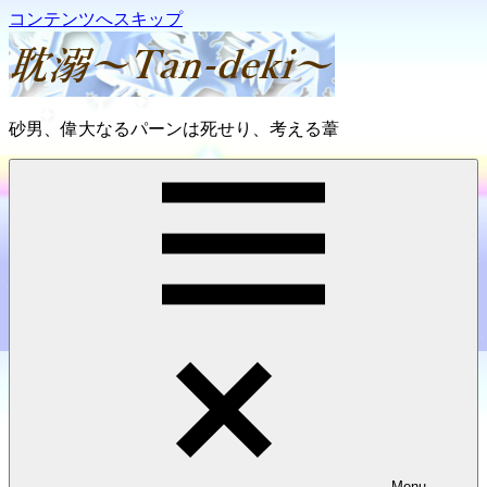
コンテンツへスキップ
耽
砂男、偉大なるパーンは死せり、考える葦
溺
～
Tan-
deki
～
Menu