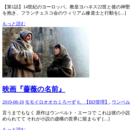
【第1話】14世紀のヨーロッパ。教皇ヨハネス22世と後の
を抱き、フランチェスコ会のウィリアム修道士と行動を[…]
もっと読む
映画『薔薇の名前』
2019-08-18
モモイロオオカミろーず
6、【BD管理】
,
ウンベ
言うまでもなく 原作はウンベルト・エーコで これは彼の小説
められてて それが小説の虚構の世界に留まらず […]
もっと読む