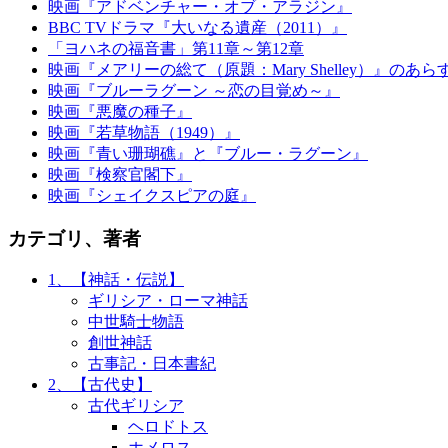
映画『アドベンチャー・オブ・アラジン』
BBC TVドラマ『大いなる遺産（2011）』
「ヨハネの福音書」第11章～第12章
映画『メアリーの総て（原題：Mary Shelley）』のあ
映画『ブルーラグーン ～恋の目覚め～』
映画『悪魔の種子』
映画『若草物語（1949）』
映画『青い珊瑚礁』と『ブルー・ラグーン』
映画『検察官閣下』
映画『シェイクスピアの庭』
カテゴリ、著者
1、【神話・伝説】
ギリシア・ローマ神話
中世騎士物語
創世神話
古事記・日本書紀
2、【古代史】
古代ギリシア
ヘロドトス
ホメロス