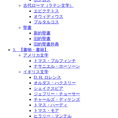
古代ローマ（ラテン文学）
エピクテトス
オウィディウス
プルタルコス
聖書
新約聖書
旧約聖書
旧約聖書外典
3、【書物・書籍】
アメリカ文学
トマス・ブルフィンチ
ナサニエル・ホーソーン
イギリス文学
D. H. ロレンス
オルダス・ハクスリー
シェイクスピア
ジェフリー・チョーサー
チャールズ・ディケンズ
トマス・ハーディ
トマス・モア
ヒラリー・マンテル