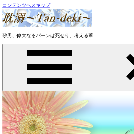
コンテンツへスキップ
耽
砂男、偉大なるパーンは死せり、考える葦
溺
～
Tan-
deki
～