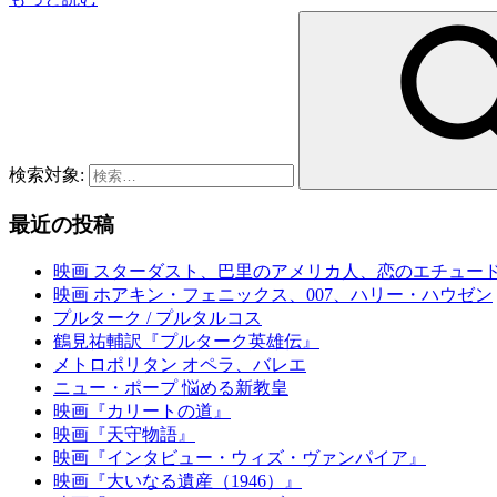
検索対象:
最近の投稿
映画 スターダスト、巴里のアメリカ人、恋のエチュー
映画 ホアキン・フェニックス、007、ハリー・ハウゼン
プルターク / プルタルコス
鶴見祐輔訳『プルターク英雄伝』
メトロポリタン オペラ、バレエ
ニュー・ポープ 悩める新教皇
映画『カリートの道』
映画『天守物語』
映画『インタビュー・ウィズ・ヴァンパイア』
映画『大いなる遺産（1946）』