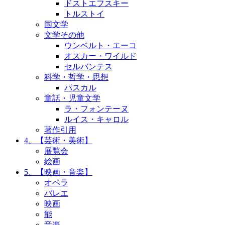
ドストエフスキー
トルストイ
国文学
文学その他
ウンベルト・エーコ
オスカー・ワイルド
セルバンテス
科学・哲学・思想
パスカル
童話・児童文学
ラ・フォンテーヌ
ルイス・キャロル
著作引用
4、【芸術・美術】
展覧会
絵画
5、【映画・音楽】
オペラ
バレエ
映画
能
音楽