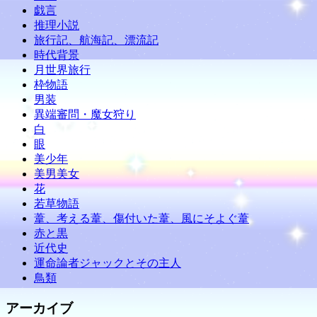
戯言
推理小説
旅行記、航海記、漂流記
時代背景
月世界旅行
枠物語
男装
異端審問・魔女狩り
白
眼
美少年
美男美女
花
若草物語
葦、考える葦、傷付いた葦、風にそよぐ葦
赤と黒
近代史
運命論者ジャックとその主人
鳥類
アーカイブ