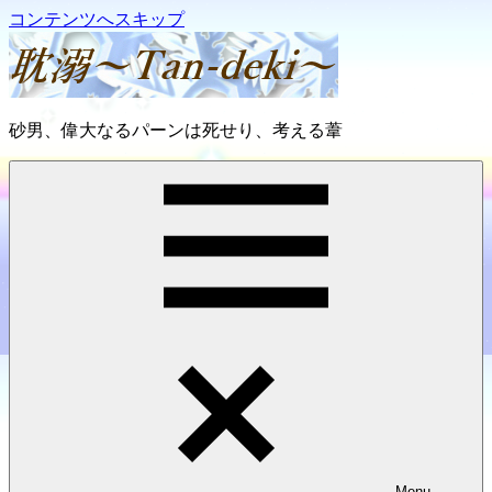
コンテンツへスキップ
耽
砂男、偉大なるパーンは死せり、考える葦
溺
～
Tan-
deki
～
Menu