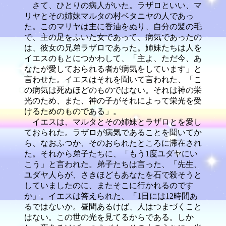
さて、ひとりの病人がいた。ラザロといい、マ
リヤとその姉妹マルタの村ベタニヤの人であっ
た。このマリヤは主に香油をぬり、自分の髪の毛
で、主の足をふいた女であって、病気であったの
は、彼女の兄弟ラザロであった。姉妹たちは人を
イエスのもとにつかわして、「主よ、ただ今、あ
なたが愛しておられる者が病気をしています」と
言わせた。イエスはそれを聞いて言われた、「こ
の病気は死ぬほどのものではない。それは神の栄
光のため、また、神の子がそれによって栄光を受
けるためのものである」。
イエスは、マルタとその姉妹とラザロとを愛し
ておられた。ラザロが病気であることを聞いてか
ら、なおふつか、そのおられたところに滞在され
た。それから弟子たちに、「もう1度ユダヤにい
こう」と言われた。弟子たちは言った、「先生、
ユダヤ人らが、さきほどもあなたを石で殺そうと
していましたのに、またそこに行かれるのです
か」。イエスは答えられた、「1日には12時間あ
るではないか。昼間あるけば、人はつまづくこと
はない。この世の光を見てるからである。しか