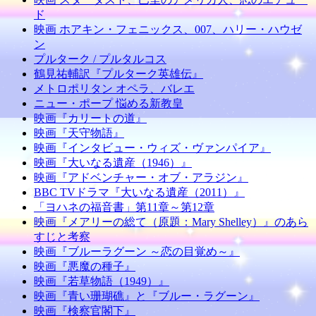
ド
映画 ホアキン・フェニックス、007、ハリー・ハウゼ
ン
プルターク / プルタルコス
鶴見祐輔訳『プルターク英雄伝』
メトロポリタン オペラ、バレエ
ニュー・ポープ 悩める新教皇
映画『カリートの道』
映画『天守物語』
映画『インタビュー・ウィズ・ヴァンパイア』
映画『大いなる遺産（1946）』
映画『アドベンチャー・オブ・アラジン』
BBC TVドラマ『大いなる遺産（2011）』
「ヨハネの福音書」第11章～第12章
映画『メアリーの総て（原題：Mary Shelley）』のあら
すじと考察
映画『ブルーラグーン ～恋の目覚め～』
映画『悪魔の種子』
映画『若草物語（1949）』
映画『青い珊瑚礁』と『ブルー・ラグーン』
映画『検察官閣下』