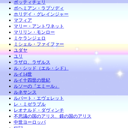
ボッティチェリ
ボヘミアン・ラプソディ
ホリデイ・グレインジャー
マフィア
マリー・アントワネット
マリリン・モンロー
ミケランジェロ
ミシェル・ファイファー
ユダヤ
ユリ
ラザロ、ラザルス
ル・シッド（エル・シド）
ルイ14世
ルイ十四世の世紀
ルソーの『エミール』
ルネサンス
ルパート・エヴェレット
レ・ミゼラブル
レオナルド・ダヴィンチ
不思議の国のアリス、鏡の国のアリス
中世ヨーロッパ