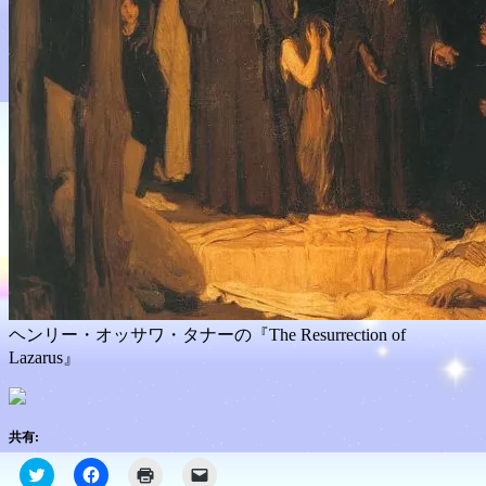
ヘンリー・オッサワ・タナーの『The Resurrection of
Lazarus』
共有:
ク
Facebook
ク
ク