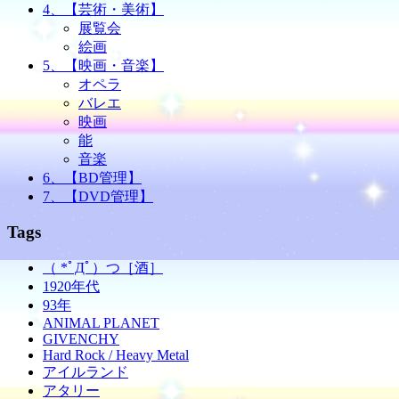
4、【芸術・美術】
展覧会
絵画
5、【映画・音楽】
オペラ
バレエ
映画
能
音楽
6、【BD管理】
7、【DVD管理】
Tags
（ *ﾟДﾟ）つ［酒］
1920年代
93年
ANIMAL PLANET
GIVENCHY
Hard Rock / Heavy Metal
アイルランド
アタリー