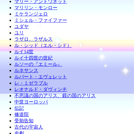
マリー・アントワネット
マリリン・モンロー
ミケランジェロ
ミシェル・ファイファー
ユダヤ
ユリ
ラザロ、ラザルス
ル・シッド（エル・シド）
ルイ14世
ルイ十四世の世紀
ルソーの『エミール』
ルネサンス
ルパート・エヴェレット
レ・ミゼラブル
レオナルド・ダヴィンチ
不思議の国のアリス、鏡の国のアリス
中世ヨーロッパ
伝記
修道院
受胎告知
古代の宇宙人
史劇