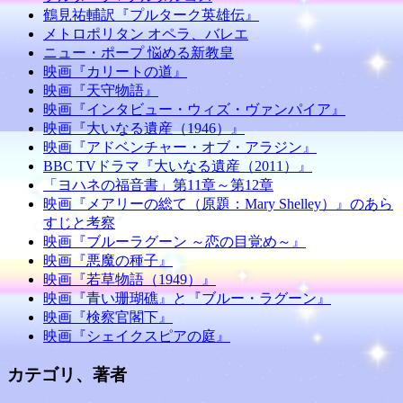
鶴見祐輔訳『プルターク英雄伝』
メトロポリタン オペラ、バレエ
ニュー・ポープ 悩める新教皇
映画『カリートの道』
映画『天守物語』
映画『インタビュー・ウィズ・ヴァンパイア』
映画『大いなる遺産（1946）』
映画『アドベンチャー・オブ・アラジン』
BBC TVドラマ『大いなる遺産（2011）』
「ヨハネの福音書」第11章～第12章
映画『メアリーの総て（原題：Mary Shelley）』のあら
すじと考察
映画『ブルーラグーン ～恋の目覚め～』
映画『悪魔の種子』
映画『若草物語（1949）』
映画『青い珊瑚礁』と『ブルー・ラグーン』
映画『検察官閣下』
映画『シェイクスピアの庭』
カテゴリ、著者