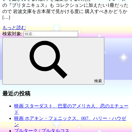
の『ブリタニキュス』も コレクションに加えたい1冊だった
ので 岩波文庫を古本屋で見かける度に 購入すべきかどうか
[…]
もっと読む
検索対象:
検索
最近の投稿
映画 スターダスト、巴里のアメリカ人、恋のエチュー
ド
映画 ホアキン・フェニックス、007、ハリー・ハウゼ
ン
プルターク / プルタルコス