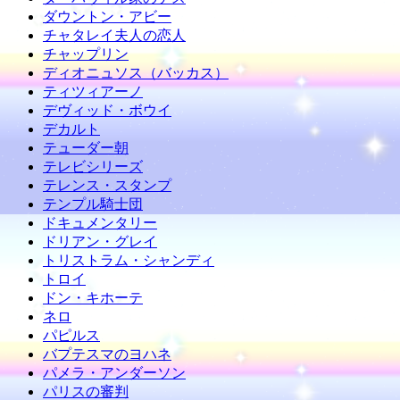
ダウントン・アビー
チャタレイ夫人の恋人
チャップリン
ディオニュソス（バッカス）
ティツィアーノ
デヴィッド・ボウイ
デカルト
テューダー朝
テレビシリーズ
テレンス・スタンプ
テンプル騎士団
ドキュメンタリー
ドリアン・グレイ
トリストラム・シャンディ
トロイ
ドン・キホーテ
ネロ
パピルス
バプテスマのヨハネ
パメラ・アンダーソン
パリスの審判