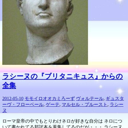
ラシーヌの『ブリタニキュス』からの
全集
2012-05-10
モモイロオオカミろーず
ヴォルテール
,
ギュスタ
ーヴ・フローベール
,
ゲーテ
,
マルセル・プルースト
,
ラシー
ヌ
ローマ皇帝の中でもとりわけネロが好きな自分は ネロにつ
いて書かれてる邦訳本を蒐集してるのだが・・・ ラシーヌ