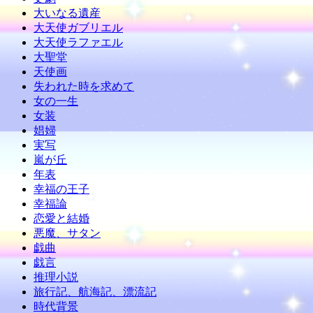
大いなる遺産
大天使ガブリエル
大天使ラファエル
大聖堂
天使画
失われた時を求めて
女の一生
女装
娼婦
実写
嵐が丘
年表
幸福の王子
幸福論
恋愛と結婚
悪魔、サタン
戯曲
戯言
推理小説
旅行記、航海記、漂流記
時代背景