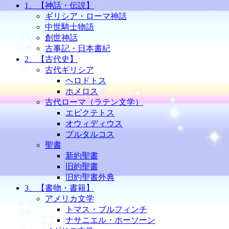
1、【神話・伝説】
ギリシア・ローマ神話
中世騎士物語
創世神話
古事記・日本書紀
2、【古代史】
古代ギリシア
ヘロドトス
ホメロス
古代ローマ（ラテン文学）
エピクテトス
オウィディウス
プルタルコス
聖書
新約聖書
旧約聖書
旧約聖書外典
3、【書物・書籍】
アメリカ文学
トマス・ブルフィンチ
ナサニエル・ホーソーン