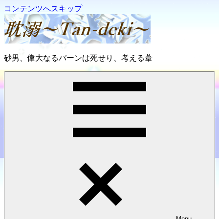
コンテンツへスキップ
耽
砂男、偉大なるパーンは死せり、考える葦
溺
～
Tan-
deki
～
Menu