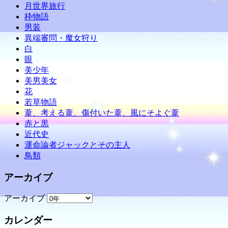
月世界旅行
枠物語
男装
異端審問・魔女狩り
白
眼
美少年
美男美女
花
若草物語
葦、考える葦、傷付いた葦、風にそよぐ葦
赤と黒
近代史
運命論者ジャックとその主人
鳥類
アーカイブ
アーカイブ
カレンダー