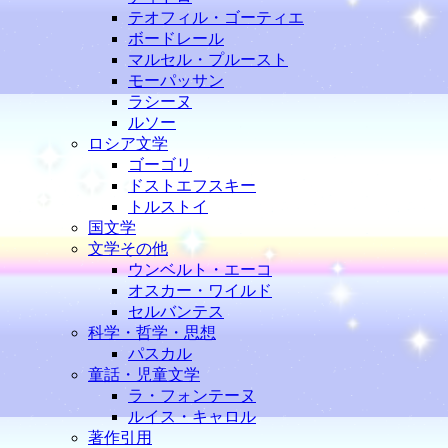
テオフィル・ゴーティエ
ボードレール
マルセル・プルースト
モーパッサン
ラシーヌ
ルソー
ロシア文学
ゴーゴリ
ドストエフスキー
トルストイ
国文学
文学その他
ウンベルト・エーコ
オスカー・ワイルド
セルバンテス
科学・哲学・思想
パスカル
童話・児童文学
ラ・フォンテーヌ
ルイス・キャロル
著作引用