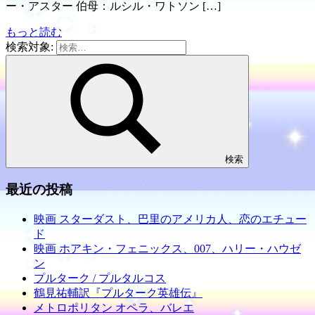
ー・アスター 伯母：ルシル・ワトソン […]
もっと読む
検索対象:
検索
最近の投稿
映画 スターダスト、巴里のアメリカ人、恋のエチュー
ド
映画 ホアキン・フェニックス、007、ハリー・ハウゼ
ン
プルターク / プルタルコス
鶴見祐輔訳『プルターク英雄伝』
メトロポリタン オペラ、バレエ