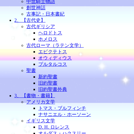
中世騎士物語
創世神話
古事記・日本書紀
2、【古代史】
古代ギリシア
ヘロドトス
ホメロス
古代ローマ（ラテン文学）
エピクテトス
オウィディウス
プルタルコス
聖書
新約聖書
旧約聖書
旧約聖書外典
3、【書物・書籍】
アメリカ文学
トマス・ブルフィンチ
ナサニエル・ホーソーン
イギリス文学
D. H. ロレンス
オルダス・ハクスリー