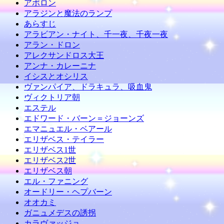
アポロン
アラジンと魔法のランプ
あらすじ
アラビアン・ナイト、千一夜、千夜一夜
アラン・ドロン
アレクサンドロス大王
アンナ・カレーニナ
イシスとオシリス
ヴァンパイア、ドラキュラ、吸血鬼
ヴィクトリア朝
エステル
エドワード・バーン＝ジョーンズ
エマニュエル・ベアール
エリザベス・テイラー
エリザベス1世
エリザベス2世
エリザベス朝
エル・ファニング
オードリー・ヘプバーン
オオカミ
ガニュメデスの誘拐
カラヴァッジョ