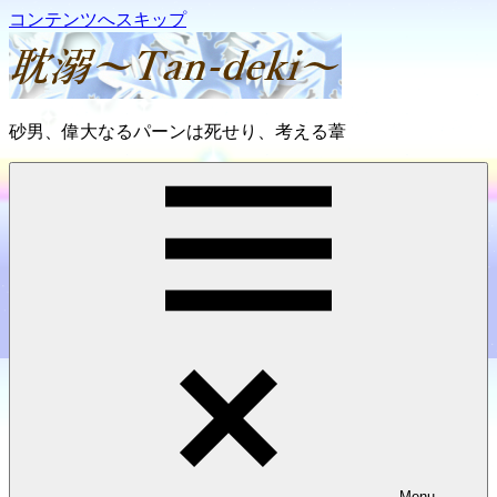
コンテンツへスキップ
耽
砂男、偉大なるパーンは死せり、考える葦
溺
～
Tan-
deki
～
Menu