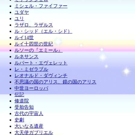
ミシェル・ファイファー
ユダヤ
ユリ
ラザロ、ラザルス
ル・シッド（エル・シド）
ルイ14世
ルイ十四世の世紀
ルソーの『エミール』
ルネサンス
ルパート・エヴェレット
レ・ミゼラブル
レオナルド・ダヴィンチ
不思議の国のアリス、鏡の国のアリス
中世ヨーロッパ
伝記
修道院
受胎告知
古代の宇宙人
史劇
大いなる遺産
大天使ガブリエル