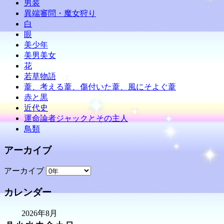
男装
異端審問・魔女狩り
白
眼
美少年
美男美女
花
若草物語
葦、考える葦、傷付いた葦、風にそよぐ葦
赤と黒
近代史
運命論者ジャックとその主人
鳥類
アーカイブ
アーカイブ
カレンダー
2026年8月