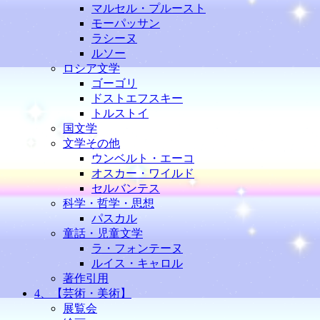
マルセル・プルースト
モーパッサン
ラシーヌ
ルソー
ロシア文学
ゴーゴリ
ドストエフスキー
トルストイ
国文学
文学その他
ウンベルト・エーコ
オスカー・ワイルド
セルバンテス
科学・哲学・思想
パスカル
童話・児童文学
ラ・フォンテーヌ
ルイス・キャロル
著作引用
4、【芸術・美術】
展覧会