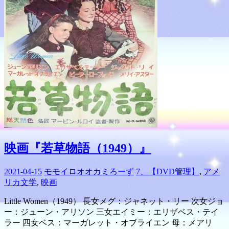
映画『若草物語（1949）』
2021-04-15
モモイロオオカミろーず
7、【DVD管理】
,
アメ
リカ文学
,
映画
Little Women（1949） 長女メグ：ジャネット・リー 次女ジョ
ー：ジューン・アリソン 三女エイミー：エリザベス・テイ
ラー 四女ベス：マーガレット・オブライエン 母：メアリ