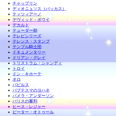
チャップリン
ディオニュソス（バッカス）
ティツィアーノ
デヴィッド・ボウイ
デカルト
テューダー朝
テレビシリーズ
テレンス・スタンプ
テンプル騎士団
ドキュメンタリー
ドリアン・グレイ
トリストラム・シャンディ
トロイ
ドン・キホーテ
ネロ
パピルス
バプテスマのヨハネ
パメラ・アンダーソン
パリスの審判
ヒース・レジャー
ピーター・オトゥール