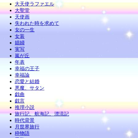
大天使ラファエル
大聖堂
天使画
失われた時を求めて
女の一生
女装
娼婦
実写
嵐が丘
年表
幸福の王子
幸福論
恋愛と結婚
悪魔、サタン
戯曲
戯言
推理小説
旅行記、航海記、漂流記
時代背景
月世界旅行
枠物語