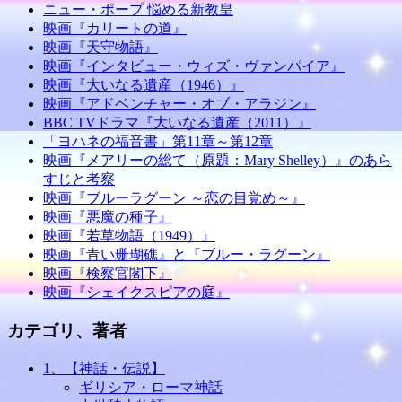
ニュー・ポープ 悩める新教皇
映画『カリートの道』
映画『天守物語』
映画『インタビュー・ウィズ・ヴァンパイア』
映画『大いなる遺産（1946）』
映画『アドベンチャー・オブ・アラジン』
BBC TVドラマ『大いなる遺産（2011）』
「ヨハネの福音書」第11章～第12章
映画『メアリーの総て（原題：Mary Shelley）』のあら
すじと考察
映画『ブルーラグーン ～恋の目覚め～』
映画『悪魔の種子』
映画『若草物語（1949）』
映画『青い珊瑚礁』と『ブルー・ラグーン』
映画『検察官閣下』
映画『シェイクスピアの庭』
カテゴリ、著者
1、【神話・伝説】
ギリシア・ローマ神話