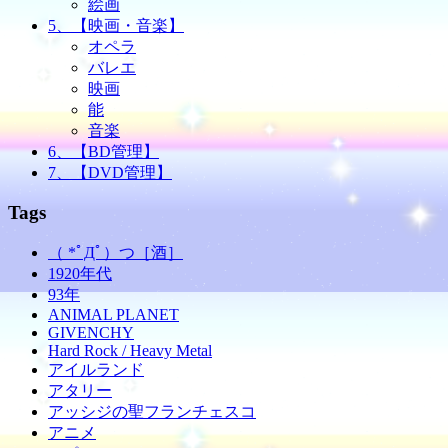
絵画
5、【映画・音楽】
オペラ
バレエ
映画
能
音楽
6、【BD管理】
7、【DVD管理】
Tags
（ *ﾟДﾟ）つ［酒］
1920年代
93年
ANIMAL PLANET
GIVENCHY
Hard Rock / Heavy Metal
アイルランド
アタリー
アッシジの聖フランチェスコ
アニメ