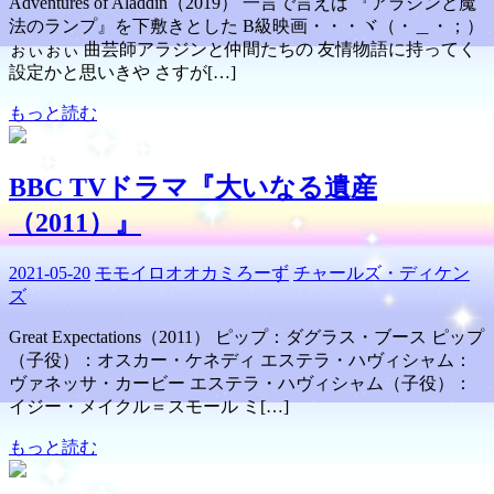
Adventures of Aladdin（2019） 一言で言えば 『アラジンと魔
法のランプ』を下敷きとした B級映画・・・ヾ（・＿・；）
ぉぃぉぃ 曲芸師アラジンと仲間たちの 友情物語に持ってく
設定かと思いきや さすが[…]
もっと読む
BBC TVドラマ『大いなる遺産
（2011）』
2021-05-20
モモイロオオカミろーず
チャールズ・ディケン
ズ
Great Expectations（2011） ピップ：ダグラス・ブース ピップ
（子役）：オスカー・ケネディ エステラ・ハヴィシャム：
ヴァネッサ・カービー エステラ・ハヴィシャム（子役）：
イジー・メイクル＝スモール ミ[…]
もっと読む