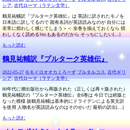
シア
,
古代ローマ（ラテン文学）
鶴見祐輔訳『プルターク英雄伝』は 英語に訳されたモノを
日本語に訳してるので 固有名詞が英語読みなのが 自分には
非常に煩わしく感じてしまう＞＜ 全巻を揃えておくなら 煩
わしくなく読めるVer.もあるのだから そっちにしたい[…]
もっと読む
鶴見祐輔訳『プルターク英雄伝』
2022-05-27
モモイロオオカミろーず
プルタルコス
,
古代ギリ
シア
,
古代ローマ（ラテン文学）
80年代に潮出版社から再版された（正しくは再々版された）
鶴見祐輔訳の『プルターク英雄伝』全8巻は 今日では絶版と
なった模様 故鶴見祐輔は基本的にドライデンによる英文訳
を使用 人物名が英語読みなのはそのせいだ 最初の訳出[…]
もっと読む