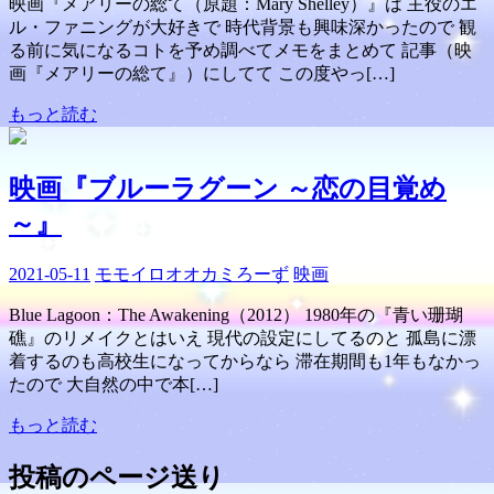
映画『メアリーの総て（原題：Mary Shelley）』は 主役のエ
ル・ファニングが大好きで 時代背景も興味深かったので 観
る前に気になるコトを予め調べてメモをまとめて 記事（映
画『メアリーの総て』）にしてて この度やっ[…]
もっと読む
映画『ブルーラグーン ～恋の目覚め
～』
2021-05-11
モモイロオオカミろーず
映画
Blue Lagoon：The Awakening（2012） 1980年の『青い珊瑚
礁』のリメイクとはいえ 現代の設定にしてるのと 孤島に漂
着するのも高校生になってからなら 滞在期間も1年もなかっ
たので 大自然の中で本[…]
もっと読む
投稿のページ送り