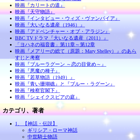
映画『カリートの道』
映画『天守物語』
映画『インタビュー・ウィズ・ヴァンパイア』
映画『大いなる遺産（1946）』
映画『アドベンチャー・オブ・アラジン』
BBC TVドラマ『大いなる遺産（2011）』
「ヨハネの福音書」第11章～第12章
映画『メアリーの総て（原題：Mary Shelley）』のあら
すじと考察
映画『ブルーラグーン ～恋の目覚め～』
映画『悪魔の種子』
映画『若草物語（1949）』
映画『青い珊瑚礁』と『ブルー・ラグーン』
映画『検察官閣下』
映画『シェイクスピアの庭』
カテゴリ、著者
1、【神話・伝説】
ギリシア・ローマ神話
中世騎士物語