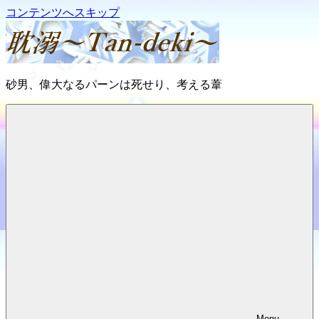
コンテンツへスキップ
耽
砂男、偉大なるパーンは死せり、考える葦
溺
～
Tan-
deki
～
Menu