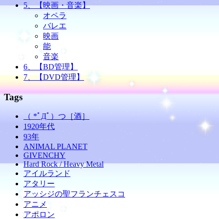
5、【映画・音楽】
オペラ
バレエ
映画
能
音楽
6、【BD管理】
7、【DVD管理】
Tags
（ *ﾟДﾟ）つ［酒］
1920年代
93年
ANIMAL PLANET
GIVENCHY
Hard Rock / Heavy Metal
アイルランド
アタリー
アッシジの聖フランチェスコ
アニメ
アポロン