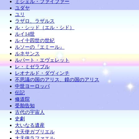
ミシェル・ファイファー
ユダヤ
ユリ
ラザロ、ラザルス
ル・シッド（エル・シド）
ルイ14世
ルイ十四世の世紀
ルソーの『エミール』
ルネサンス
ルパート・エヴェレット
レ・ミゼラブル
レオナルド・ダヴィンチ
不思議の国のアリス、鏡の国のアリス
中世ヨーロッパ
伝記
修道院
受胎告知
古代の宇宙人
史劇
大いなる遺産
大天使ガブリエル
大天使ラファエル