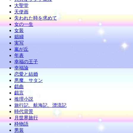
大聖堂
天使画
失われた時を求めて
女の一生
女装
娼婦
実写
嵐が丘
年表
幸福の王子
幸福論
恋愛と結婚
悪魔、サタン
戯曲
戯言
推理小説
旅行記、航海記、漂流記
時代背景
月世界旅行
枠物語
男装