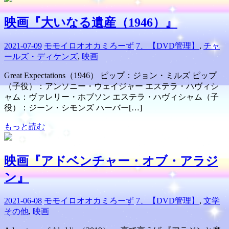
映画『大いなる遺産（1946）』
2021-07-09
モモイロオオカミろーず
7、【DVD管理】
,
チャ
ールズ・ディケンズ
,
映画
Great Expectations（1946） ピップ：ジョン・ミルズ ピップ
（子役）：アンソニー・ウェイジャー エステラ・ハヴィシ
ャム：ヴァレリー・ホブソン エステラ・ハヴィシャム（子
役）：ジーン・シモンズ ハーバー[…]
もっと読む
映画『アドベンチャー・オブ・アラジ
ン』
2021-06-08
モモイロオオカミろーず
7、【DVD管理】
,
文学
その他
,
映画