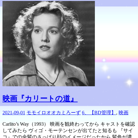
映画『カリートの道』
2021-09-01
モモイロオオカミろーず
6、【BD管理】
,
映画
Carlito’s Way（1993） 映画を観終わってから キャストを確認
してみたら ヴィゴ・モーテンセンが出てたと知るも 『サイ
コ』での金髪のさっぱり顔のイメージだったから 髪色が濃