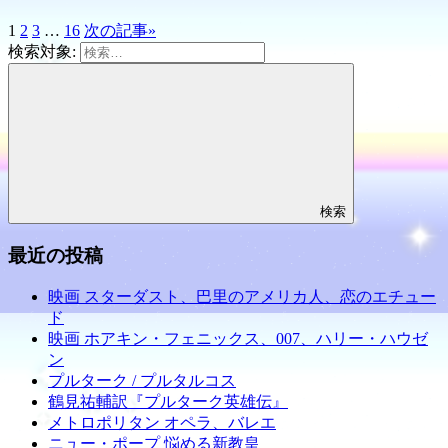
1
2
3
…
16
次の記事
»
検索対象:
検索
最近の投稿
映画 スターダスト、巴里のアメリカ人、恋のエチュー
ド
映画 ホアキン・フェニックス、007、ハリー・ハウゼ
ン
プルターク / プルタルコス
鶴見祐輔訳『プルターク英雄伝』
メトロポリタン オペラ、バレエ
ニュー・ポープ 悩める新教皇