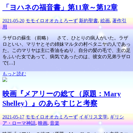
「ヨハネの福音書」第11章～第12章
2021-05-20
モモイロオオカミろーず
新約聖書
,
絵画
,
著作引
用
ラザロの蘇生 （前略） さて、ひとりの病人がいた。ラザ
ロといい、マリヤとその姉妹マルタの村ベタニヤの人であっ
た。このマリヤは主に香油をぬり、自分の髪の毛で、主の足
をふいた女であって、病気であったのは、彼女の兄弟ラザロ
で[…]
もっと読む
映画『メアリーの総て（原題：Mary
Shelley）』のあらすじと考察
2021-05-17
モモイロオオカミろーず
イギリス文学
,
ギリシ
ア・ローマ神話
,
映画
,
音楽