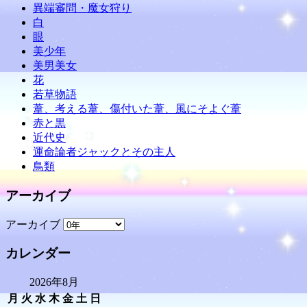
異端審問・魔女狩り
白
眼
美少年
美男美女
花
若草物語
葦、考える葦、傷付いた葦、風にそよぐ葦
赤と黒
近代史
運命論者ジャックとその主人
鳥類
アーカイブ
アーカイブ
カレンダー
2026年8月
月
火
水
木
金
土
日