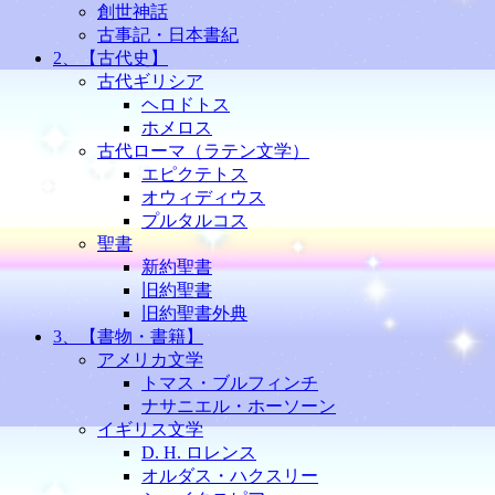
創世神話
古事記・日本書紀
2、【古代史】
古代ギリシア
ヘロドトス
ホメロス
古代ローマ（ラテン文学）
エピクテトス
オウィディウス
プルタルコス
聖書
新約聖書
旧約聖書
旧約聖書外典
3、【書物・書籍】
アメリカ文学
トマス・ブルフィンチ
ナサニエル・ホーソーン
イギリス文学
D. H. ロレンス
オルダス・ハクスリー