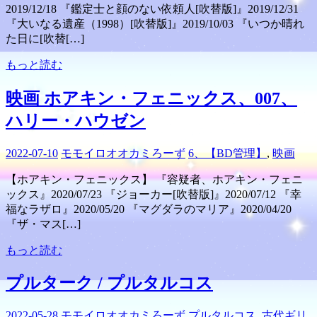
2019/12/18 『鑑定士と顔のない依頼人[吹替版]』2019/12/31
『大いなる遺産（1998）[吹替版]』2019/10/03 『いつか晴れ
た日に[吹替[…]
もっと読む
映画 ホアキン・フェニックス、007、
ハリー・ハウゼン
2022-07-10
モモイロオオカミろーず
6、【BD管理】
,
映画
【ホアキン・フェニックス】 『容疑者、ホアキン・フェニ
ックス』2020/07/23 『ジョーカー[吹替版]』2020/07/12 『幸
福なラザロ』2020/05/20 『マグダラのマリア』2020/04/20
『ザ・マス[…]
もっと読む
プルターク / プルタルコス
2022-05-28
モモイロオオカミろーず
プルタルコス
,
古代ギリ