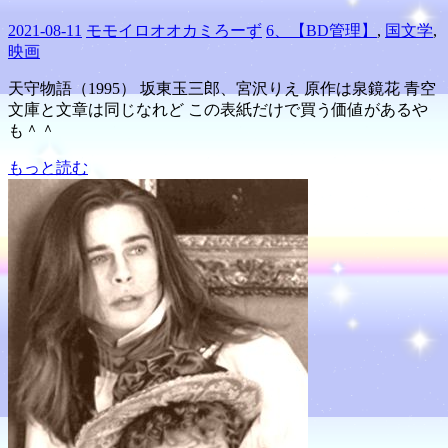
2021-08-11
モモイロオオカミろーず
6、【BD管理】
,
国文学
,
映画
天守物語（1995） 坂東玉三郎、宮沢りえ 原作は泉鏡花 青空
文庫と文章は同じなれど この表紙だけで買う価値があるや
も＾＾
もっと読む