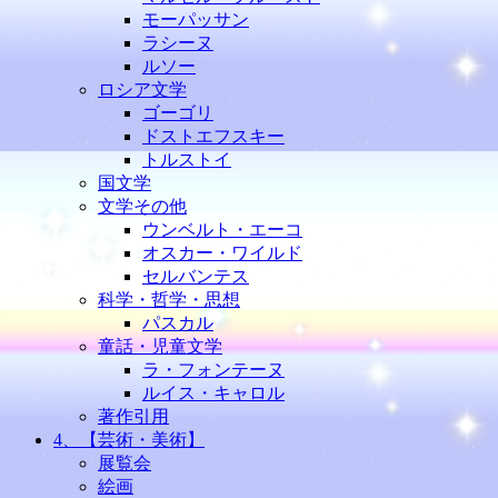
モーパッサン
ラシーヌ
ルソー
ロシア文学
ゴーゴリ
ドストエフスキー
トルストイ
国文学
文学その他
ウンベルト・エーコ
オスカー・ワイルド
セルバンテス
科学・哲学・思想
パスカル
童話・児童文学
ラ・フォンテーヌ
ルイス・キャロル
著作引用
4、【芸術・美術】
展覧会
絵画