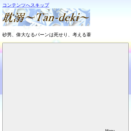
コンテンツへスキップ
耽
砂男、偉大なるパーンは死せり、考える葦
溺
～
Tan-
deki
～
Menu