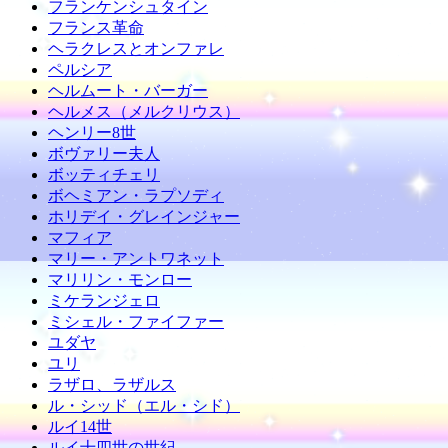
フランケンシュタイン
フランス革命
ヘラクレスとオンファレ
ペルシア
ヘルムート・バーガー
ヘルメス（メルクリウス）
ヘンリー8世
ボヴァリー夫人
ボッティチェリ
ボヘミアン・ラプソディ
ホリデイ・グレインジャー
マフィア
マリー・アントワネット
マリリン・モンロー
ミケランジェロ
ミシェル・ファイファー
ユダヤ
ユリ
ラザロ、ラザルス
ル・シッド（エル・シド）
ルイ14世
ルイ十四世の世紀