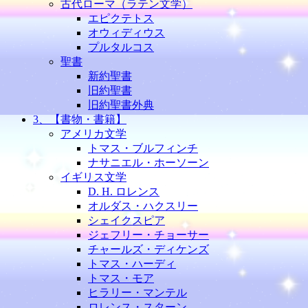
古代ローマ（ラテン文学）
エピクテトス
オウィディウス
プルタルコス
聖書
新約聖書
旧約聖書
旧約聖書外典
3、【書物・書籍】
アメリカ文学
トマス・ブルフィンチ
ナサニエル・ホーソーン
イギリス文学
D. H. ロレンス
オルダス・ハクスリー
シェイクスピア
ジェフリー・チョーサー
チャールズ・ディケンズ
トマス・ハーディ
トマス・モア
ヒラリー・マンテル
ロレンス・スターン