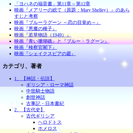
「ヨハネの福音書」第11章～第12章
映画『メアリーの総て（原題：Mary Shelley）』のあら
すじと考察
映画『ブルーラグーン ～恋の目覚め～』
映画『悪魔の種子』
映画『若草物語（1949）』
映画『青い珊瑚礁』と『ブルー・ラグーン』
映画『検察官閣下』
映画『シェイクスピアの庭』
カテゴリ、著者
1、【神話・伝説】
ギリシア・ローマ神話
中世騎士物語
創世神話
古事記・日本書紀
2、【古代史】
古代ギリシア
ヘロドトス
ホメロス