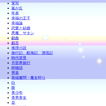
実写
嵐が丘
年表
幸福の王子
幸福論
恋愛と結婚
悪魔、サタン
戯曲
戯言
推理小説
旅行記、航海記、漂流記
時代背景
月世界旅行
枠物語
男装
異端審問・魔女狩り
白
眼
美少年
美男美女
花