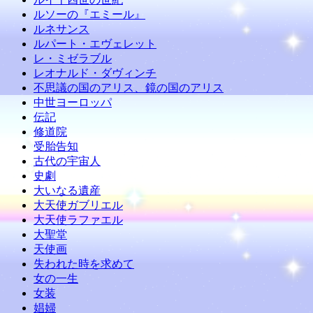
ルソーの『エミール』
ルネサンス
ルパート・エヴェレット
レ・ミゼラブル
レオナルド・ダヴィンチ
不思議の国のアリス、鏡の国のアリス
中世ヨーロッパ
伝記
修道院
受胎告知
古代の宇宙人
史劇
大いなる遺産
大天使ガブリエル
大天使ラファエル
大聖堂
天使画
失われた時を求めて
女の一生
女装
娼婦