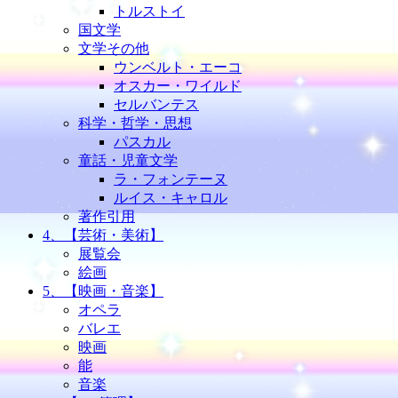
トルストイ
国文学
文学その他
ウンベルト・エーコ
オスカー・ワイルド
セルバンテス
科学・哲学・思想
パスカル
童話・児童文学
ラ・フォンテーヌ
ルイス・キャロル
著作引用
4、【芸術・美術】
展覧会
絵画
5、【映画・音楽】
オペラ
バレエ
映画
能
音楽