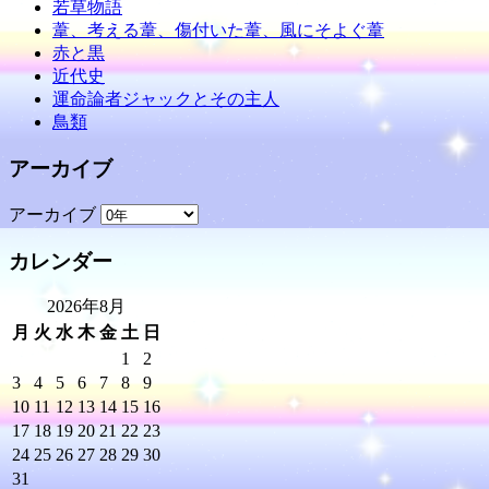
若草物語
葦、考える葦、傷付いた葦、風にそよぐ葦
赤と黒
近代史
運命論者ジャックとその主人
鳥類
アーカイブ
アーカイブ
カレンダー
2026年8月
月
火
水
木
金
土
日
1
2
3
4
5
6
7
8
9
10
11
12
13
14
15
16
17
18
19
20
21
22
23
24
25
26
27
28
29
30
31