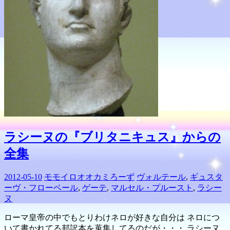
ラシーヌの『ブリタニキュス』からの
全集
2012-05-10
モモイロオオカミろーず
ヴォルテール
,
ギュスタ
ーヴ・フローベール
,
ゲーテ
,
マルセル・プルースト
,
ラシー
ヌ
ローマ皇帝の中でもとりわけネロが好きな自分は ネロにつ
いて書かれてる邦訳本を蒐集してるのだが・・・ ラシーヌ