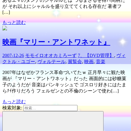
あるエマのダンナのシャルルとは つるまざるを得ﾅｲ間柄だ
が それ以上にシャルルを盛り立ててくれる存在だ 著者フ
[…]
もっと読む
映画『マリー・アントワネット』
2007-12-26
モモイロオオカミろーず
7、【DVD管理】
,
ヴィ
クトル・ユゴー
,
ヴォルテール
,
展覧会
,
映画
,
音楽
2007年はなぜかフランス革命づいてたｗ 正月早々に観た映
画が 『マリー・アントワネット』だった 画面的には砂糖菓
子のようだが 音楽はパンキッシュで ゴスロリ好きにはたま
らﾅｲ作りだろう フェルゼンとの不倫のシーンで使わ[…]
もっと読む
検索対象: