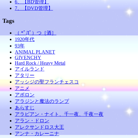
6、【BD管理】
7、【DVD管理】
Tags
（ *ﾟДﾟ）つ［酒］
1920年代
93年
ANIMAL PLANET
GIVENCHY
Hard Rock / Heavy Metal
アイルランド
アタリー
アッシジの聖フランチェスコ
アニメ
アポロン
アラジンと魔法のランプ
あらすじ
アラビアン・ナイト、千一夜、千夜一夜
アラン・ドロン
アレクサンドロス大王
アンナ・カレーニナ