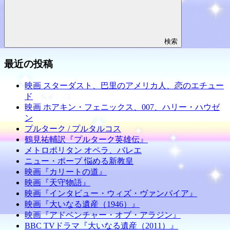
検索
最近の投稿
映画 スターダスト、巴里のアメリカ人、恋のエチュー
ド
映画 ホアキン・フェニックス、007、ハリー・ハウゼ
ン
プルターク / プルタルコス
鶴見祐輔訳『プルターク英雄伝』
メトロポリタン オペラ、バレエ
ニュー・ポープ 悩める新教皇
映画『カリートの道』
映画『天守物語』
映画『インタビュー・ウィズ・ヴァンパイア』
映画『大いなる遺産（1946）』
映画『アドベンチャー・オブ・アラジン』
BBC TVドラマ『大いなる遺産（2011）』