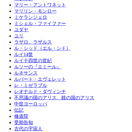
マリー・アントワネット
マリリン・モンロー
ミケランジェロ
ミシェル・ファイファー
ユダヤ
ユリ
ラザロ、ラザルス
ル・シッド（エル・シド）
ルイ14世
ルイ十四世の世紀
ルソーの『エミール』
ルネサンス
ルパート・エヴェレット
レ・ミゼラブル
レオナルド・ダヴィンチ
不思議の国のアリス、鏡の国のアリス
中世ヨーロッパ
伝記
修道院
受胎告知
古代の宇宙人