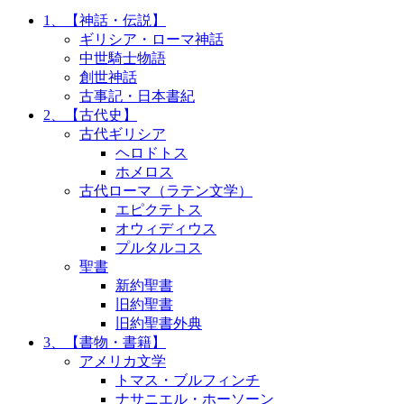
1、【神話・伝説】
ギリシア・ローマ神話
中世騎士物語
創世神話
古事記・日本書紀
2、【古代史】
古代ギリシア
ヘロドトス
ホメロス
古代ローマ（ラテン文学）
エピクテトス
オウィディウス
プルタルコス
聖書
新約聖書
旧約聖書
旧約聖書外典
3、【書物・書籍】
アメリカ文学
トマス・ブルフィンチ
ナサニエル・ホーソーン