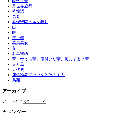
時代背景
月世界旅行
枠物語
男装
異端審問・魔女狩り
白
眼
美少年
美男美女
花
若草物語
葦、考える葦、傷付いた葦、風にそよぐ葦
赤と黒
近代史
運命論者ジャックとその主人
鳥類
アーカイブ
アーカイブ
カレンダー