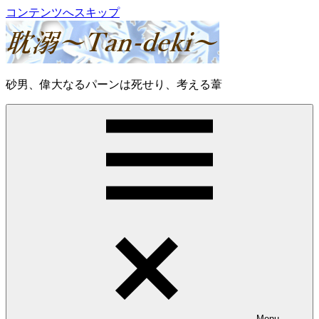
コンテンツへスキップ
耽
砂男、偉大なるパーンは死せり、考える葦
溺
～
Tan-
deki
～
Menu