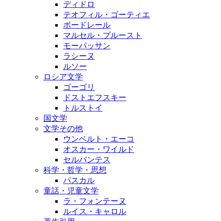
ディドロ
テオフィル・ゴーティエ
ボードレール
マルセル・プルースト
モーパッサン
ラシーヌ
ルソー
ロシア文学
ゴーゴリ
ドストエフスキー
トルストイ
国文学
文学その他
ウンベルト・エーコ
オスカー・ワイルド
セルバンテス
科学・哲学・思想
パスカル
童話・児童文学
ラ・フォンテーヌ
ルイス・キャロル