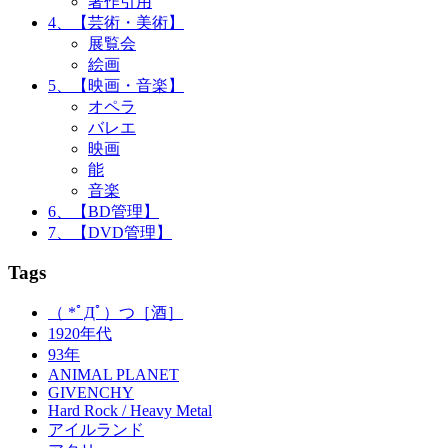
著作引用
4、【芸術・美術】
展覧会
絵画
5、【映画・音楽】
オペラ
バレエ
映画
能
音楽
6、【BD管理】
7、【DVD管理】
Tags
（ *ﾟДﾟ）つ［酒］
1920年代
93年
ANIMAL PLANET
GIVENCHY
Hard Rock / Heavy Metal
アイルランド