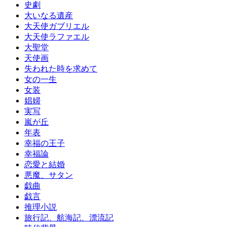
史劇
大いなる遺産
大天使ガブリエル
大天使ラファエル
大聖堂
天使画
失われた時を求めて
女の一生
女装
娼婦
実写
嵐が丘
年表
幸福の王子
幸福論
恋愛と結婚
悪魔、サタン
戯曲
戯言
推理小説
旅行記、航海記、漂流記