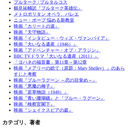
プルターク / プルタルコス
鶴見祐輔訳『プルターク英雄伝』
メトロポリタン オペラ、バレエ
ニュー・ポープ 悩める新教皇
映画『カリートの道』
映画『天守物語』
映画『インタビュー・ウィズ・ヴァンパイア』
映画『大いなる遺産（1946）』
映画『アドベンチャー・オブ・アラジン』
BBC TVドラマ『大いなる遺産（2011）』
「ヨハネの福音書」第11章～第12章
映画『メアリーの総て（原題：Mary Shelley）』のあら
すじと考察
映画『ブルーラグーン ～恋の目覚め～』
映画『悪魔の種子』
映画『若草物語（1949）』
映画『青い珊瑚礁』と『ブルー・ラグーン』
映画『検察官閣下』
映画『シェイクスピアの庭』
カテゴリ、著者