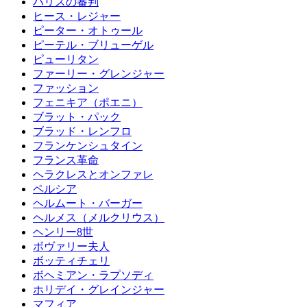
パリスの審判
ヒース・レジャー
ピーター・オトゥール
ピーテル・ブリューゲル
ピューリタン
ファーリー・グレンジャー
ファッション
フェニキア（ポエニ）
ブラット・パック
ブラッド・レンフロ
フランケンシュタイン
フランス革命
ヘラクレスとオンファレ
ペルシア
ヘルムート・バーガー
ヘルメス（メルクリウス）
ヘンリー8世
ボヴァリー夫人
ボッティチェリ
ボヘミアン・ラプソディ
ホリデイ・グレインジャー
マフィア