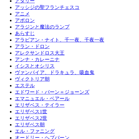
アタリー
アッシジの聖フランチェスコ
アニメ
アポロン
アラジンと魔法のランプ
あらすじ
アラビアン・ナイト、千一夜、千夜一夜
アラン・ドロン
アレクサンドロス大王
アンナ・カレーニナ
イシスとオシリス
ヴァンパイア、ドラキュラ、吸血鬼
ヴィクトリア朝
エステル
エドワード・バーン＝ジョーンズ
エマニュエル・ベアール
エリザベス・テイラー
エリザベス1世
エリザベス2世
エリザベス朝
エル・ファニング
オードリー・ヘプバーン