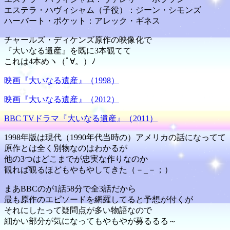
エステラ・ハヴィシャム（子役）：ジーン・シモンズ
ハーバート・ポケット：アレック・ギネス
チャールズ・ディケンズ原作の映像化で
『大いなる遺産』を既に3本観てて
これは4本めヽ（ﾟ∀。）ﾉ
映画『大いなる遺産』（1998）
映画『大いなる遺産』（2012）
BBC TVドラマ『大いなる遺産』（2011）
1998年版は現代（1990年代当時の）アメリカの話になってて
原作とは全く別物なのはわかるが
他の3つはどこまでが忠実な作りなのか
観れば観るほどもやもやしてきた（－_－；）
まあBBCのが1話58分で全3話だから
最も原作のエピソードを網羅してると予想が付くが
それにしたって疑問点が多い物語なので
細かい部分が気になってもやもやが募るるる～