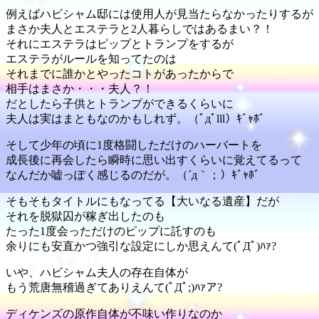
例えばハビシャム邸には使用人が見当たらなかったりするが
まさか夫人とエステラと2人暮らしではあるまい？！
それにエステラはピップとトランプをするが
エステラがルールを知ってたのは
それまでに誰かとやったコトがあったからで
相手はまさか・・・夫人？！
だとしたら子供とトランプができるくらいに
夫人は実はまともなのかもしれず。（ﾟдﾟlll）ｷﾞｬﾎﾞ
そして少年の頃に1度格闘しただけのハーバートを
成長後に再会したら瞬時に思い出すくらいに覚えてるって
なんだか嘘っぽく感じるのだが。（´д｀；）ｷﾞｬﾎﾞ
そもそもタイトルにもなってる【大いなる遺産】だが
それを脱獄囚が稼ぎ出したのも
たった1度会っただけのピップに託すのも
余りにも安直かつ強引な設定にしか思えんて(ﾟДﾟ)ﾊｧ?
いや、ハビシャム夫人の存在自体が
もう荒唐無稽過ぎてありえんて(ﾟДﾟ;)ﾊｧア?
ディケンズの原作自体が不味い作りなのか