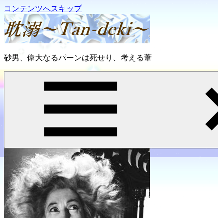
コンテンツへスキップ
耽
砂男、偉大なるパーンは死せり、考える葦
溺
～
Tan-
deki
～