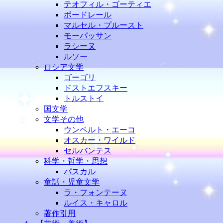
テオフィル・ゴーティエ
ボードレール
マルセル・プルースト
モーパッサン
ラシーヌ
ルソー
ロシア文学
ゴーゴリ
ドストエフスキー
トルストイ
国文学
文学その他
ウンベルト・エーコ
オスカー・ワイルド
セルバンテス
科学・哲学・思想
パスカル
童話・児童文学
ラ・フォンテーヌ
ルイス・キャロル
著作引用