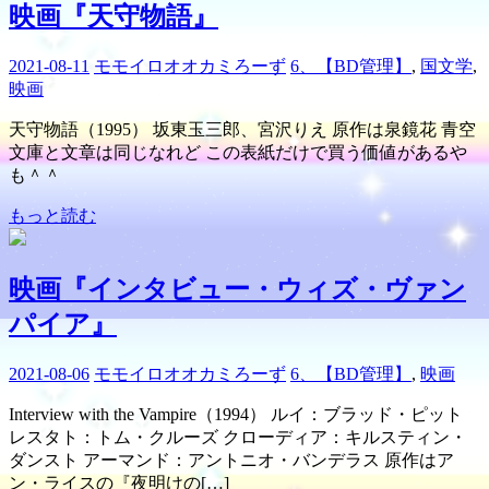
映画『天守物語』
2021-08-11
モモイロオオカミろーず
6、【BD管理】
,
国文学
,
映画
天守物語（1995） 坂東玉三郎、宮沢りえ 原作は泉鏡花 青空
文庫と文章は同じなれど この表紙だけで買う価値があるや
も＾＾
もっと読む
映画『インタビュー・ウィズ・ヴァン
パイア』
2021-08-06
モモイロオオカミろーず
6、【BD管理】
,
映画
Interview with the Vampire（1994） ルイ：ブラッド・ピット
レスタト：トム・クルーズ クローディア：キルスティン・
ダンスト アーマンド：アントニオ・バンデラス 原作はア
ン・ライスの『夜明けの[…]