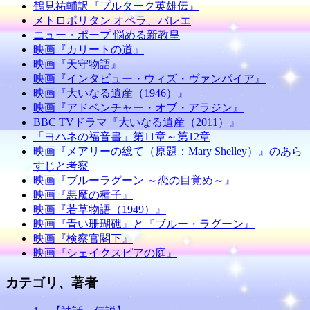
鶴見祐輔訳『プルターク英雄伝』
メトロポリタン オペラ、バレエ
ニュー・ポープ 悩める新教皇
映画『カリートの道』
映画『天守物語』
映画『インタビュー・ウィズ・ヴァンパイア』
映画『大いなる遺産（1946）』
映画『アドベンチャー・オブ・アラジン』
BBC TVドラマ『大いなる遺産（2011）』
「ヨハネの福音書」第11章～第12章
映画『メアリーの総て（原題：Mary Shelley）』のあら
すじと考察
映画『ブルーラグーン ～恋の目覚め～』
映画『悪魔の種子』
映画『若草物語（1949）』
映画『青い珊瑚礁』と『ブルー・ラグーン』
映画『検察官閣下』
映画『シェイクスピアの庭』
カテゴリ、著者