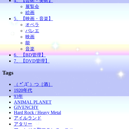
4、【芸術・美術】
展覧会
絵画
5、【映画・音楽】
オペラ
バレエ
映画
能
音楽
6、【BD管理】
7、【DVD管理】
Tags
（ *ﾟДﾟ）つ［酒］
1920年代
93年
ANIMAL PLANET
GIVENCHY
Hard Rock / Heavy Metal
アイルランド
アタリー