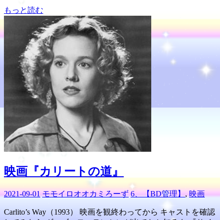
もっと読む
映画『カリートの道』
2021-09-01
モモイロオオカミろーず
6、【BD管理】
,
映画
Carlito’s Way（1993） 映画を観終わってから キャストを確認