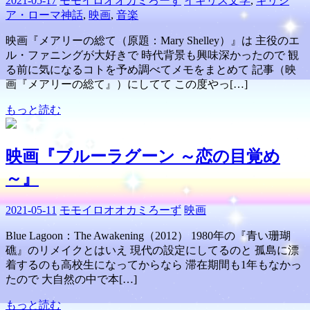
2021-05-17
モモイロオオカミろーず
イギリス文学
,
ギリシ
ア・ローマ神話
,
映画
,
音楽
映画『メアリーの総て（原題：Mary Shelley）』は 主役のエ
ル・ファニングが大好きで 時代背景も興味深かったので 観
る前に気になるコトを予め調べてメモをまとめて 記事（映
画『メアリーの総て』）にしてて この度やっ[…]
もっと読む
映画『ブルーラグーン ～恋の目覚め
～』
2021-05-11
モモイロオオカミろーず
映画
Blue Lagoon：The Awakening（2012） 1980年の『青い珊瑚
礁』のリメイクとはいえ 現代の設定にしてるのと 孤島に漂
着するのも高校生になってからなら 滞在期間も1年もなかっ
たので 大自然の中で本[…]
もっと読む