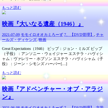
もっと読む
映画『大いなる遺産（1946）』
2021-07-09
モモイロオオカミろーず
7、【DVD管理】
,
チャ
ールズ・ディケンズ
,
映画
Great Expectations（1946） ピップ：ジョン・ミルズ ピップ
（子役）：アンソニー・ウェイジャー エステラ・ハヴィシ
ャム：ヴァレリー・ホブソン エステラ・ハヴィシャム（子
役）：ジーン・シモンズ ハーバー[…]
もっと読む
映画『アドベンチャー・オブ・アラジ
ン』
2021-06-08
モモイロオオカミろーず
7、【DVD管理】
,
文学