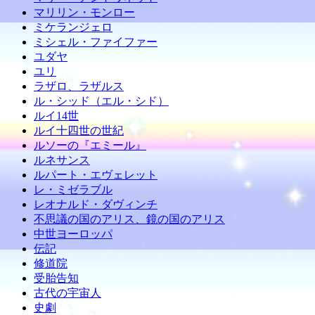
マリリン・モンロー
ミケランジェロ
ミシェル・ファイファー
ユダヤ
ユリ
ラザロ、ラザルス
ル・シッド（エル・シド）
ルイ14世
ルイ十四世の世紀
ルソーの『エミール』
ルネサンス
ルパート・エヴェレット
レ・ミゼラブル
レオナルド・ダヴィンチ
不思議の国のアリス、鏡の国のアリス
中世ヨーロッパ
伝記
修道院
受胎告知
古代の宇宙人
史劇