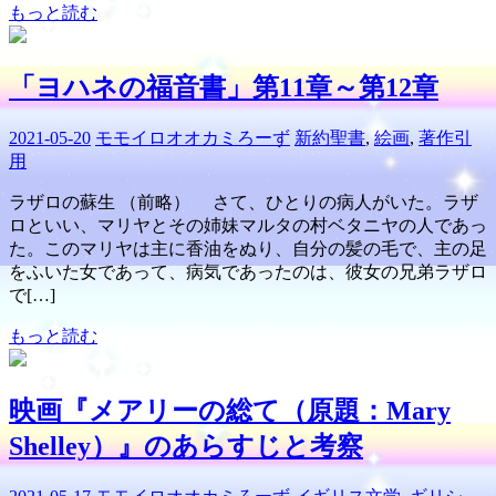
もっと読む
「ヨハネの福音書」第11章～第12章
2021-05-20
モモイロオオカミろーず
新約聖書
,
絵画
,
著作引
用
ラザロの蘇生 （前略） さて、ひとりの病人がいた。ラザ
ロといい、マリヤとその姉妹マルタの村ベタニヤの人であっ
た。このマリヤは主に香油をぬり、自分の髪の毛で、主の足
をふいた女であって、病気であったのは、彼女の兄弟ラザロ
で[…]
もっと読む
映画『メアリーの総て（原題：Mary
Shelley）』のあらすじと考察