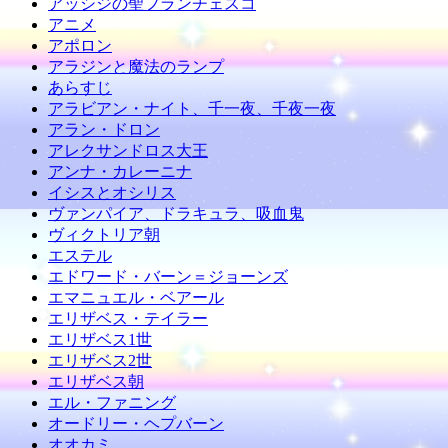
アッシジの聖フランチェスコ
アニメ
アポロン
アラジンと魔法のランプ
あらすじ
アラビアン・ナイト、千一夜、千夜一夜
アラン・ドロン
アレクサンドロス大王
アンナ・カレーニナ
イシスとオシリス
ヴァンパイア、ドラキュラ、吸血鬼
ヴィクトリア朝
エステル
エドワード・バーン＝ジョーンズ
エマニュエル・ベアール
エリザベス・テイラー
エリザベス1世
エリザベス2世
エリザベス朝
エル・ファニング
オードリー・ヘプバーン
オオカミ