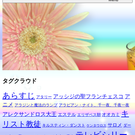
タグクラウド
あらすじ
アッシジの聖フランチェスコ
ア
アタリー
ニメ
アラジンと魔法のランプ
アラビアン・ナイト、千一夜、千夜一夜
キ
アレクサンドロス大王
エステル
オオカミ
エリザベス朝
リスト教徒
サロメ
キルスティン・ダンスト
ダー
ケンタウロス
テレビシリー