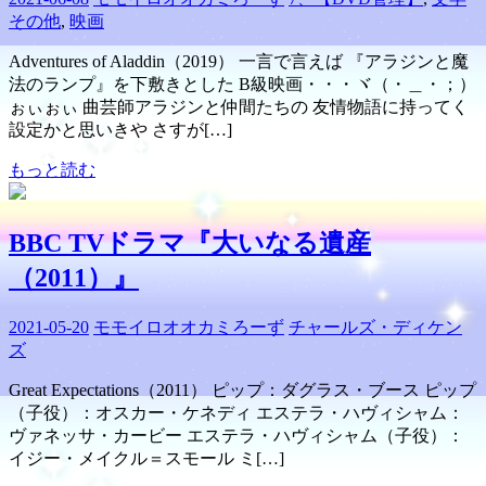
その他
,
映画
Adventures of Aladdin（2019） 一言で言えば 『アラジンと魔
法のランプ』を下敷きとした B級映画・・・ヾ（・＿・；）
ぉぃぉぃ 曲芸師アラジンと仲間たちの 友情物語に持ってく
設定かと思いきや さすが[…]
もっと読む
BBC TVドラマ『大いなる遺産
（2011）』
2021-05-20
モモイロオオカミろーず
チャールズ・ディケン
ズ
Great Expectations（2011） ピップ：ダグラス・ブース ピップ
（子役）：オスカー・ケネディ エステラ・ハヴィシャム：
ヴァネッサ・カービー エステラ・ハヴィシャム（子役）：
イジー・メイクル＝スモール ミ[…]