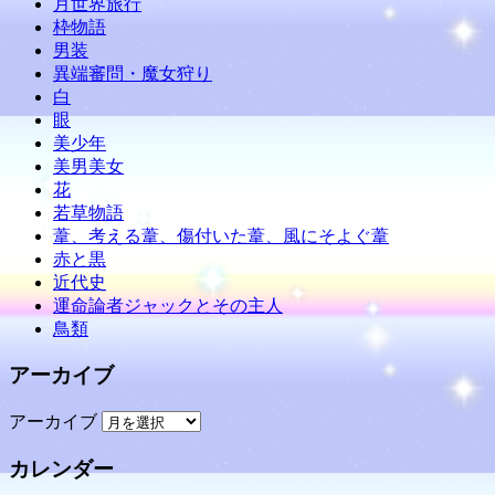
月世界旅行
枠物語
男装
異端審問・魔女狩り
白
眼
美少年
美男美女
花
若草物語
葦、考える葦、傷付いた葦、風にそよぐ葦
赤と黒
近代史
運命論者ジャックとその主人
鳥類
アーカイブ
アーカイブ
カレンダー