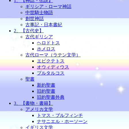
1、【神話・伝説】
ギリシア・ローマ神話
中世騎士物語
創世神話
古事記・日本書紀
2、【古代史】
古代ギリシア
ヘロドトス
ホメロス
古代ローマ（ラテン文学）
エピクテトス
オウィディウス
プルタルコス
聖書
新約聖書
旧約聖書
旧約聖書外典
3、【書物・書籍】
アメリカ文学
トマス・ブルフィンチ
ナサニエル・ホーソーン
イギリス文学