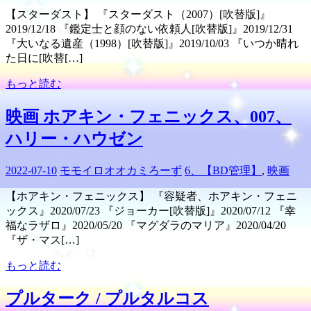
【スターダスト】 『スターダスト（2007）[吹替版]』
2019/12/18 『鑑定士と顔のない依頼人[吹替版]』2019/12/31
『大いなる遺産（1998）[吹替版]』2019/10/03 『いつか晴れ
た日に[吹替[…]
もっと読む
映画 ホアキン・フェニックス、007、
ハリー・ハウゼン
2022-07-10
モモイロオオカミろーず
6、【BD管理】
,
映画
【ホアキン・フェニックス】 『容疑者、ホアキン・フェニ
ックス』2020/07/23 『ジョーカー[吹替版]』2020/07/12 『幸
福なラザロ』2020/05/20 『マグダラのマリア』2020/04/20
『ザ・マス[…]
もっと読む
プルターク / プルタルコス