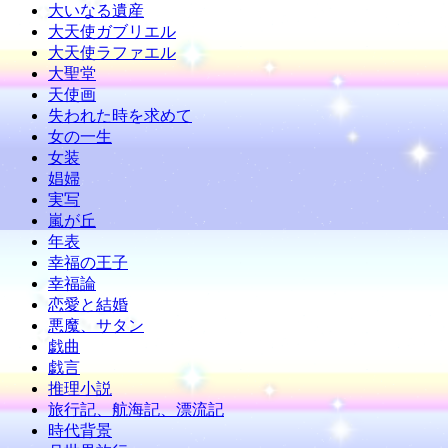
大いなる遺産
大天使ガブリエル
大天使ラファエル
大聖堂
天使画
失われた時を求めて
女の一生
女装
娼婦
実写
嵐が丘
年表
幸福の王子
幸福論
恋愛と結婚
悪魔、サタン
戯曲
戯言
推理小説
旅行記、航海記、漂流記
時代背景