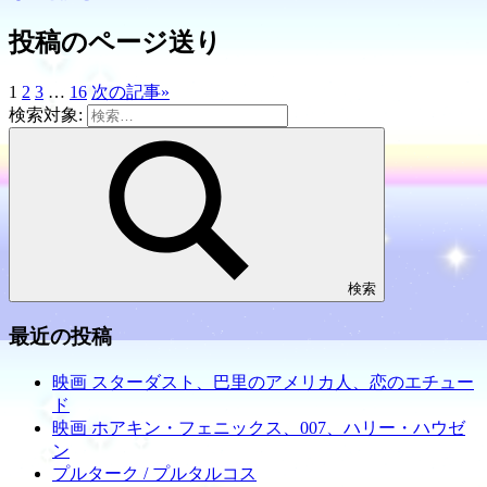
投稿のページ送り
1
2
3
…
16
次の記事
»
検索対象:
検索
最近の投稿
映画 スターダスト、巴里のアメリカ人、恋のエチュー
ド
映画 ホアキン・フェニックス、007、ハリー・ハウゼ
ン
プルターク / プルタルコス