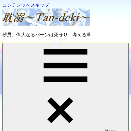
コンテンツへスキップ
砂男、偉大なるパーンは死せり、考える葦
耽
溺
～
Tan-
deki
～
Menu