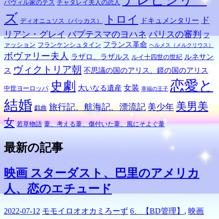
バヴィル家のテス
チャタレイ夫人の恋人
ズ
トロイ
ド
ドキュメンタリー
ディオニュソス（バッカス）
リアン・グレイ
バプテスマのヨハネ
パリスの審判
フ
フランス革命
ァッション
フランケンシュタイン
ヘルメス（メルクリウス）
ボヴァリー夫人
ラザロ、ラザルス
ルネサン
ルイ十四世の世紀
ヴィクトリア朝
ス
不思議の国のアリス、鏡の国のアリス
恋愛と
史劇
女装
大いなる遺産
中世ヨーロッパ
幸福の王子
結婚
美男美
旅行記、航海記、漂流記
美少年
戯曲
女
若草物語
葦、考える葦、傷付いた葦、風にそよぐ葦
最新の記事
映画 スターダスト、巴里のアメリカ
人、恋のエチュード
2022-07-12
モモイロオオカミろーず
6、【BD管理】
,
映画