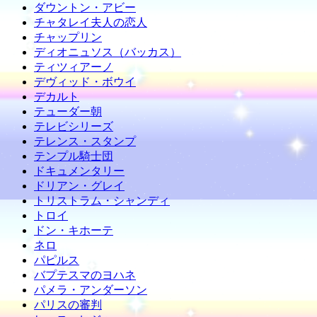
ダウントン・アビー
チャタレイ夫人の恋人
チャップリン
ディオニュソス（バッカス）
ティツィアーノ
デヴィッド・ボウイ
デカルト
テューダー朝
テレビシリーズ
テレンス・スタンプ
テンプル騎士団
ドキュメンタリー
ドリアン・グレイ
トリストラム・シャンディ
トロイ
ドン・キホーテ
ネロ
パピルス
バプテスマのヨハネ
パメラ・アンダーソン
パリスの審判