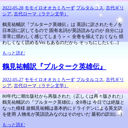
2022-05-28
モモイロオオカミろーず
プルタルコス
,
古代ギリ
シア
,
古代ローマ（ラテン文学）
鶴見祐輔訳『プルターク英雄伝』は 英語に訳されたモノを
日本語に訳してるので 固有名詞が英語読みなのが 自分には
非常に煩わしく感じてしまう＞＜ 全巻を揃えておくなら 煩
わしくなく読めるVer.もあるのだから そっちにしたい[…]
もっと読む
鶴見祐輔訳『プルターク英雄伝』
2022-05-27
モモイロオオカミろーず
プルタルコス
,
古代ギリ
シア
,
古代ローマ（ラテン文学）
80年代に潮出版社から再版された（正しくは再々版された）
鶴見祐輔訳の『プルターク英雄伝』全8巻は 今日では絶版と
なった模様 故鶴見祐輔は基本的にドライデンによる英文訳
を使用 人物名が英語読みなのはそのせいだ 最初の訳出[…]
もっと読む