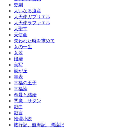
史劇
大いなる遺産
大天使ガブリエル
大天使ラファエル
大聖堂
天使画
失われた時を求めて
女の一生
女装
娼婦
実写
嵐が丘
年表
幸福の王子
幸福論
恋愛と結婚
悪魔、サタン
戯曲
戯言
推理小説
旅行記、航海記、漂流記