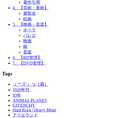
著作引用
4、【芸術・美術】
展覧会
絵画
5、【映画・音楽】
オペラ
バレエ
映画
能
音楽
6、【BD管理】
7、【DVD管理】
Tags
（ *ﾟДﾟ）つ［酒］
1920年代
93年
ANIMAL PLANET
GIVENCHY
Hard Rock / Heavy Metal
アイルランド