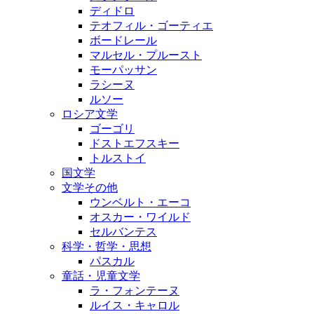
ディドロ
テオフィル・ゴーティエ
ボードレール
マルセル・プルースト
モーパッサン
ラシーヌ
ルソー
ロシア文学
ゴーゴリ
ドストエフスキー
トルストイ
国文学
文学その他
ウンベルト・エーコ
オスカー・ワイルド
セルバンテス
科学・哲学・思想
パスカル
童話・児童文学
ラ・フォンテーヌ
ルイス・キャロル