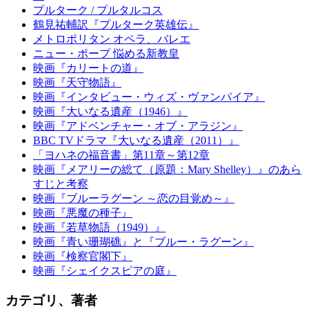
プルターク / プルタルコス
鶴見祐輔訳『プルターク英雄伝』
メトロポリタン オペラ、バレエ
ニュー・ポープ 悩める新教皇
映画『カリートの道』
映画『天守物語』
映画『インタビュー・ウィズ・ヴァンパイア』
映画『大いなる遺産（1946）』
映画『アドベンチャー・オブ・アラジン』
BBC TVドラマ『大いなる遺産（2011）』
「ヨハネの福音書」第11章～第12章
映画『メアリーの総て（原題：Mary Shelley）』のあら
すじと考察
映画『ブルーラグーン ～恋の目覚め～』
映画『悪魔の種子』
映画『若草物語（1949）』
映画『青い珊瑚礁』と『ブルー・ラグーン』
映画『検察官閣下』
映画『シェイクスピアの庭』
カテゴリ、著者