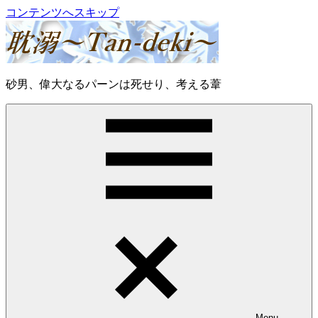
コンテンツへスキップ
耽
砂男、偉大なるパーンは死せり、考える葦
溺
～
Tan-
deki
～
Menu