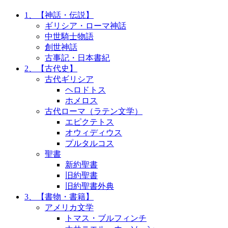
1、【神話・伝説】
ギリシア・ローマ神話
中世騎士物語
創世神話
古事記・日本書紀
2、【古代史】
古代ギリシア
ヘロドトス
ホメロス
古代ローマ（ラテン文学）
エピクテトス
オウィディウス
プルタルコス
聖書
新約聖書
旧約聖書
旧約聖書外典
3、【書物・書籍】
アメリカ文学
トマス・ブルフィンチ