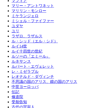
マフィア
マリー・アントワネット
マリリン・モンロー
ミケランジェロ
ミシェル・ファイファー
ユダヤ
ユリ
ラザロ、ラザルス
ル・シッド（エル・シド）
ルイ14世
ルイ十四世の世紀
ルソーの『エミール』
ルネサンス
ルパート・エヴェレット
レ・ミゼラブル
レオナルド・ダヴィンチ
不思議の国のアリス、鏡の国のアリス
中世ヨーロッパ
伝記
修道院
受胎告知
古代の宇宙人