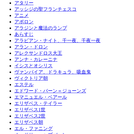
アタリー
アッシジの聖フランチェスコ
アニメ
アポロン
アラジンと魔法のランプ
あらすじ
アラビアン・ナイト、千一夜、千夜一夜
アラン・ドロン
アレクサンドロス大王
アンナ・カレーニナ
イシスとオシリス
ヴァンパイア、ドラキュラ、吸血鬼
ヴィクトリア朝
エステル
エドワード・バーン＝ジョーンズ
エマニュエル・ベアール
エリザベス・テイラー
エリザベス1世
エリザベス2世
エリザベス朝
エル・ファニング