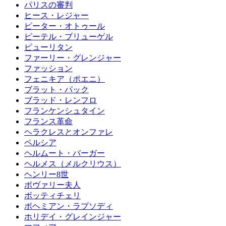
パリスの審判
ヒース・レジャー
ピーター・オトゥール
ピーテル・ブリューゲル
ピューリタン
ファーリー・グレンジャー
ファッション
フェニキア（ポエニ）
ブラット・パック
ブラッド・レンフロ
フランケンシュタイン
フランス革命
ヘラクレスとオンファレ
ペルシア
ヘルムート・バーガー
ヘルメス（メルクリウス）
ヘンリー8世
ボヴァリー夫人
ボッティチェリ
ボヘミアン・ラプソディ
ホリデイ・グレインジャー