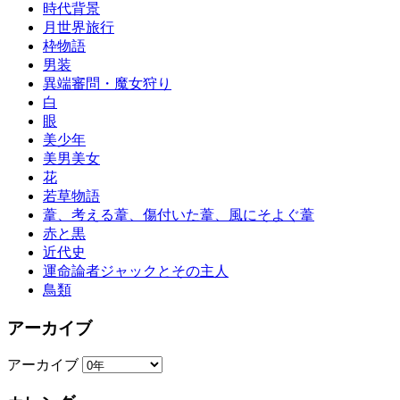
時代背景
月世界旅行
枠物語
男装
異端審問・魔女狩り
白
眼
美少年
美男美女
花
若草物語
葦、考える葦、傷付いた葦、風にそよぐ葦
赤と黒
近代史
運命論者ジャックとその主人
鳥類
アーカイブ
アーカイブ