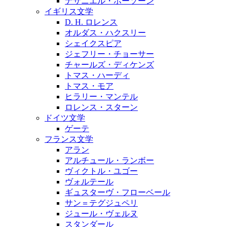
ナサニエル・ホーソーン
イギリス文学
D. H. ロレンス
オルダス・ハクスリー
シェイクスピア
ジェフリー・チョーサー
チャールズ・ディケンズ
トマス・ハーディ
トマス・モア
ヒラリー・マンテル
ロレンス・スターン
ドイツ文学
ゲーテ
フランス文学
アラン
アルチュール・ランボー
ヴィクトル・ユゴー
ヴォルテール
ギュスターヴ・フローベール
サン＝テグジュペリ
ジュール・ヴェルヌ
スタンダール