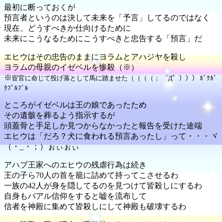
最初に断っておくが
預言者というのは決して未来を「予言」してるのではなく
現在、どうすべきか仕向けるために
未来にこうなるためにこうすべきと忠告する「預言」だ
エヒウはその忠告のままにヨラムとアハジヤを殺し
ヨラムの母親のイゼベルを惨殺（※）
※
宦官に命じて投げ落として馬に踏ませた（（（（； ゜Д゜））） ｶﾞｸｶﾞ
ｸﾌﾞﾙﾌﾞﾙ
ところがイゼベルは王の娘であったため
その遺骸を葬るよう指示するが
頭蓋骨と手足しか見つからなかったと報告を受けた途端
エヒウは「だろ？犬に食われる預言あったし」って・・・ヾ
（・_・；）ぉぃぉぃ
アハブ王家へのエヒウの残虐行為は続き
王の子ら70人の首を籠に詰めて持ってこさせるわ
一族の42人が身を隠してるのを見つけて皆殺しにするわ
自身もバアル信仰をすると嘘を流布して
信者を神殿に集めて皆殺しにして神殿も破壊するわ