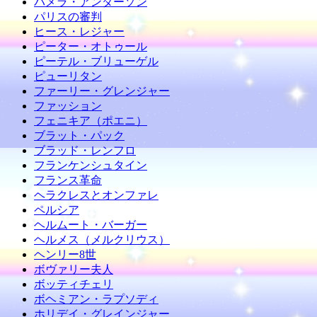
パメラ・アンダーソン
パリスの審判
ヒース・レジャー
ピーター・オトゥール
ピーテル・ブリューゲル
ピューリタン
ファーリー・グレンジャー
ファッション
フェニキア（ポエニ）
ブラット・パック
ブラッド・レンフロ
フランケンシュタイン
フランス革命
ヘラクレスとオンファレ
ペルシア
ヘルムート・バーガー
ヘルメス（メルクリウス）
ヘンリー8世
ボヴァリー夫人
ボッティチェリ
ボヘミアン・ラプソディ
ホリデイ・グレインジャー