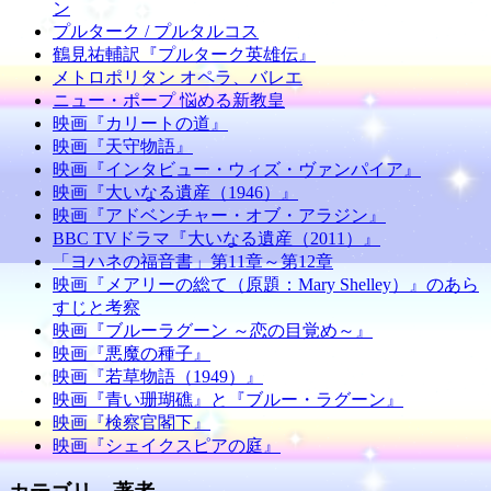
ン
プルターク / プルタルコス
鶴見祐輔訳『プルターク英雄伝』
メトロポリタン オペラ、バレエ
ニュー・ポープ 悩める新教皇
映画『カリートの道』
映画『天守物語』
映画『インタビュー・ウィズ・ヴァンパイア』
映画『大いなる遺産（1946）』
映画『アドベンチャー・オブ・アラジン』
BBC TVドラマ『大いなる遺産（2011）』
「ヨハネの福音書」第11章～第12章
映画『メアリーの総て（原題：Mary Shelley）』のあら
すじと考察
映画『ブルーラグーン ～恋の目覚め～』
映画『悪魔の種子』
映画『若草物語（1949）』
映画『青い珊瑚礁』と『ブルー・ラグーン』
映画『検察官閣下』
映画『シェイクスピアの庭』