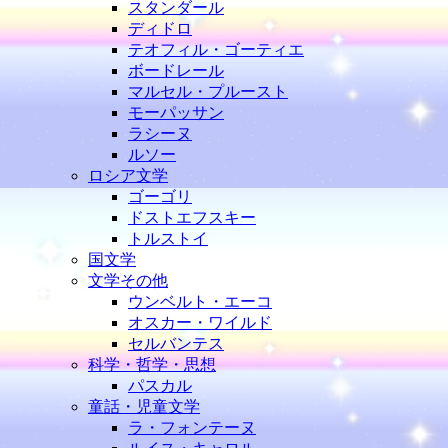
スタンダール
ディドロ
テオフィル・ゴーティエ
ボードレール
マルセル・プルースト
モーパッサン
ラシーヌ
ルソー
ロシア文学
ゴーゴリ
ドストエフスキー
トルストイ
国文学
文学その他
ウンベルト・エーコ
オスカー・ワイルド
セルバンテス
科学・哲学・思想
パスカル
童話・児童文学
ラ・フォンテーヌ