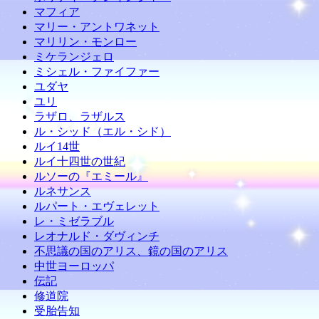
マフィア
マリー・アントワネット
マリリン・モンロー
ミケランジェロ
ミシェル・ファイファー
ユダヤ
ユリ
ラザロ、ラザルス
ル・シッド（エル・シド）
ルイ14世
ルイ十四世の世紀
ルソーの『エミール』
ルネサンス
ルパート・エヴェレット
レ・ミゼラブル
レオナルド・ダヴィンチ
不思議の国のアリス、鏡の国のアリス
中世ヨーロッパ
伝記
修道院
受胎告知