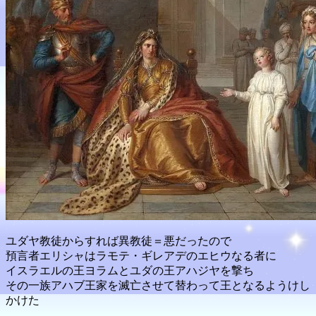
ユダヤ教徒からすれば異教徒＝悪だったので
預言者エリシャはラモテ・ギレアデのエヒウなる者に
イスラエルの王ヨラムとユダの王アハジヤを撃ち
その一族アハブ王家を滅亡させて替わって王となるようけし
かけた