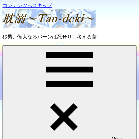
コンテンツへスキップ
耽
砂男、偉大なるパーンは死せり、考える葦
溺
～
Tan-
deki
～
Menu