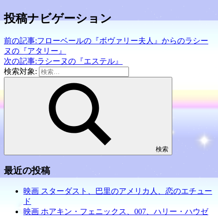
Twitter
に
印
友
で
は
刷
達
投稿ナビゲーション
共
ク
(新
に
有
リ
し
メ
(新
ッ
い
ー
し
ク
ウ
ル
前の記事:
フローベールの『ボヴァリー夫人』からのラシー
い
し
ィ
で
ウ
て
ン
リ
ヌの『アタリー』
ィ
く
ド
ン
次の記事:
ラシーヌの『エステル』
ン
だ
ウ
ク
ド
さ
で
を
検索対象:
ウ
い
開
送
で
(新
き
信
開
し
ま
(新
き
い
す)
し
ま
ウ
い
す)
ィ
ウ
ン
ィ
ド
ン
ウ
ド
で
ウ
開
で
き
開
検索
ま
き
す)
ま
す)
最近の投稿
映画 スターダスト、巴里のアメリカ人、恋のエチュー
ド
映画 ホアキン・フェニックス、007、ハリー・ハウゼ