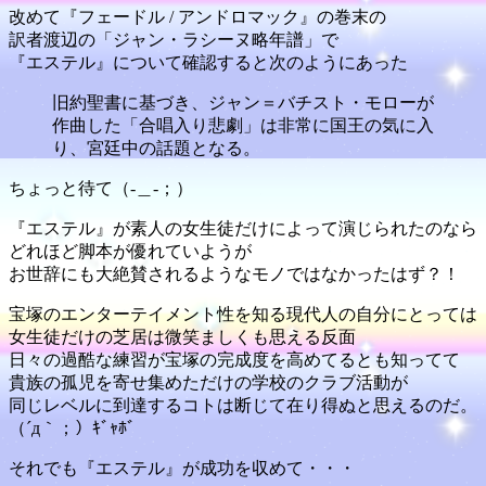
改めて『フェードル / アンドロマック』の巻末の
訳者渡辺の「ジャン・ラシーヌ略年譜」で
『エステル』について確認すると次のようにあった
旧約聖書に基づき、ジャン＝バチスト・モローが
作曲した「合唱入り悲劇」は非常に国王の気に入
り、宮廷中の話題となる。
ちょっと待て（-＿-；）
『エステル』が素人の女生徒だけによって演じられたのなら
どれほど脚本が優れていようが
お世辞にも大絶賛されるようなモノではなかったはず？！
宝塚のエンターテイメント性を知る現代人の自分にとっては
女生徒だけの芝居は微笑ましくも思える反面
日々の過酷な練習が宝塚の完成度を高めてるとも知ってて
貴族の孤児を寄せ集めただけの学校のクラブ活動が
同じレベルに到達するコトは断じて在り得ぬと思えるのだ。
（´д｀；）ｷﾞｬﾎﾞ
それでも『エステル』が成功を収めて・・・