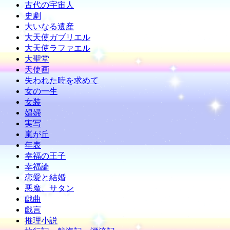
古代の宇宙人
史劇
大いなる遺産
大天使ガブリエル
大天使ラファエル
大聖堂
天使画
失われた時を求めて
女の一生
女装
娼婦
実写
嵐が丘
年表
幸福の王子
幸福論
恋愛と結婚
悪魔、サタン
戯曲
戯言
推理小説