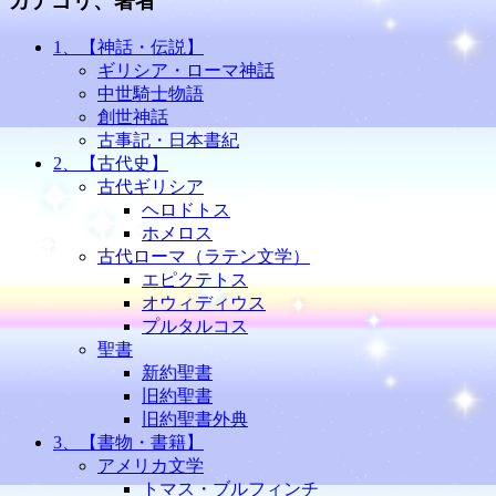
カテゴリ、著者
1、【神話・伝説】
ギリシア・ローマ神話
中世騎士物語
創世神話
古事記・日本書紀
2、【古代史】
古代ギリシア
ヘロドトス
ホメロス
古代ローマ（ラテン文学）
エピクテトス
オウィディウス
プルタルコス
聖書
新約聖書
旧約聖書
旧約聖書外典
3、【書物・書籍】
アメリカ文学
トマス・ブルフィンチ