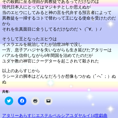
その殺戮に至る理由が異教徒であるってだけなのは
現代日本人にとってはマジキチとしか思えぬが
当のエヒウにしてみると神の言を代弁する預言者によって
異教徒を一掃するコトで替わって王になる使命を受けたのだ
から
それを生真面目に全うしてるだけなのだヽ（ﾟ∀。）ﾉ
そうして王となったエヒウは
イスラエルを統治してたが治世28年で没し
一方、息子アハジヤを失いながらも生き延びたアタリーは
バアルを信仰しながら6年間国を治めてたのだが
ユダヤ教の神官にクーデターを起こされて殺された
以上のあらすじから
ラシーヌの脚本はどんなだろうか想像もつかぬ（ﾟへﾟ；）ぬ
ぬ
共有:
ク
Facebook
ク
ク
リ
で
リ
リ
ッ
共
ッ
ッ
ク
有
ク
ク
し
す
し
し
アタリー
あらすじ
エステル
ペルシア
ユダヤ
ルイ14世
戯曲
て
る
て
て