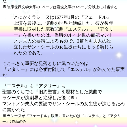
た
※
筑摩世界文学大系の1ページは岩波文庫の3ページ分以上に相当する
とにかくラシーヌは1677年1月の『フェードル』
上演を最後に、演劇の世界と絶縁した。彼が後年
聖書に取材した宗教悲劇『エステル』、『アタリ
ー』を書いたのは、当時のルイ14世の寵妃マント
ノン夫人の要請によるもので、2篇とも夫人の設
立したサン・シールの女生徒たちによって演じら
れたのである。
ここへきて重要な見落としに気づいたのは
『アタリー』には必ず付随して『エステル』が絡んでた事実
だ
『エステル』も『アタリー』も
聖書のうちでも『旧約聖書』を題材とした戯曲で
ラシーヌが演劇界と絶縁した後（※）
マントノン夫人の要請でサン・シールの女生徒が演じるため
に書かれた
※
ラシーヌが『フェードル』以降に書いたのは『エステル』と『アタリ
ー』2作品のみ