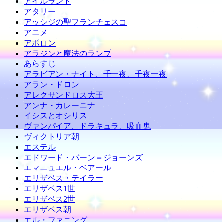
アイルランド
アタリー
アッシジの聖フランチェスコ
アニメ
アポロン
アラジンと魔法のランプ
あらすじ
アラビアン・ナイト、千一夜、千夜一夜
アラン・ドロン
アレクサンドロス大王
アンナ・カレーニナ
イシスとオシリス
ヴァンパイア、ドラキュラ、吸血鬼
ヴィクトリア朝
エステル
エドワード・バーン＝ジョーンズ
エマニュエル・ベアール
エリザベス・テイラー
エリザベス1世
エリザベス2世
エリザベス朝
エル・ファニング