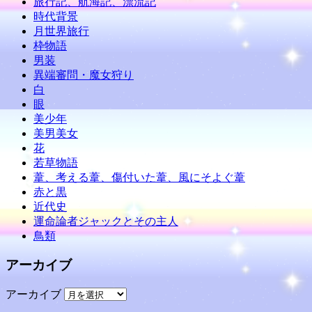
旅行記、航海記、漂流記
時代背景
月世界旅行
枠物語
男装
異端審問・魔女狩り
白
眼
美少年
美男美女
花
若草物語
葦、考える葦、傷付いた葦、風にそよぐ葦
赤と黒
近代史
運命論者ジャックとその主人
鳥類
アーカイブ
アーカイブ