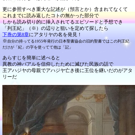
更に参照すべき重大な記述が（預言とか）含まれてなくて
これまでに読み返したコトの無かった部分で
しかも読み切り的に挿入されてるエピソードと予想でき
「列王紀」（※）の辺りと狙いを定めて探したら
下巻の第8章
にアタリヤの名を発見！
※
自分の持ってる1955年発行の日本聖書協会の旧約聖書ではこの列王紀
だけが「紀」の字を使ってて他は「記」
あらすじを簡単に述べると
異教の神バアルを信仰したために滅びた民族の話で
王アハジヤの母親でアハジヤ亡き後に王位を継いだのがアタ
リーだ