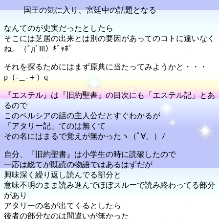
国王の気に入り、宮廷中の話題となる
なんてのが史実だったとしたら
そこには芝居の出来とは別の要因があってのコトに違いなく
ね。（ﾟдﾟlll）ｷﾞｬﾎﾞ
それを探るためにはまず原典に当たってみようかと・・・
p（-＿-＋）q
『エステル』は『旧約聖書』の目次にも「エステル記」とあ
るので
このペルシアの話の主人公だとすぐわかるが
「アタリー記」てのは無くて
その名にはまるで覚えが無かったヽ（ﾟ∀。）ﾉ
自分、『旧約聖書』は小学生の時に読破したので
一応は総てが既読の物語ではあるはずだが
興味深く繰り返し読んでる部分と
意味不明のまま読み進んでほぼスルーで読み終わってる部分
があり
アタリーの名が出てくるとしたら
後者の部分なのは間違いが無かった