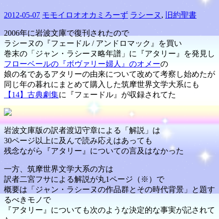
2012-05-07
モモイロオオカミろーず
ラシーヌ
,
旧約聖書
2006年に岩波文庫で復刊されたので
ラシーヌの『フェードル / アンドロマック』を買い
巻末の「ジャン・ラシーヌ略年譜」に『アタリー』を発見し
フローベールの『ボヴァリー婦人』のオメー
の
娘の名であるアタリーの由来について改めて考察し始めたが
同じ年の暮れにまとめて購入した筑摩世界文学大系にも
【14】古典劇集
に『フェードル』が収録されてた
岩波文庫版の訳者渡辺守章による「解説」は
30ページ以上に及んで読み応えはあっても
残念ながら『アタリー』についての言及はなかった
一方、筑摩世界文学大系の方は
訳者二宮フサによる解説が丸1ページ（※）で
概要は「ジャン・ラシーヌの作品群とその時代背景」と題す
るべきモノで
『アタリー』についても次のような決定的な事実が記されて