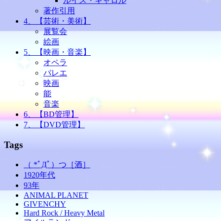
ルイス・キャロル
著作引用
4、【芸術・美術】
展覧会
絵画
5、【映画・音楽】
オペラ
バレエ
映画
能
音楽
6、【BD管理】
7、【DVD管理】
Tags
（ *ﾟДﾟ）つ［酒］
1920年代
93年
ANIMAL PLANET
GIVENCHY
Hard Rock / Heavy Metal