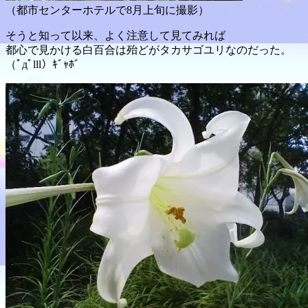
（都市センターホテルで8月上旬に撮影）
そうと知って以来、よく注意して見てみれば
都心で見かける白百合は殆どがタカサゴユリなのだった。
（ﾟдﾟlll）ｷﾞｬﾎﾞ