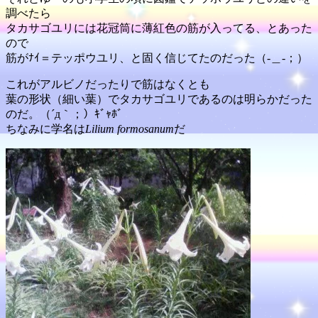
調べたら
タカサゴユリには花冠筒に薄紅色の筋が入ってる、とあった
ので
筋がﾅｲ＝テッポウユリ、と固く信じてたのだった（-＿-；）
これがアルビノだったりで筋はなくとも
葉の形状（細い葉）でタカサゴユリであるのは明らかだった
のだ。（´д｀；）ｷﾞｬﾎﾞ
ちなみに学名は
Lilium formosanum
だ