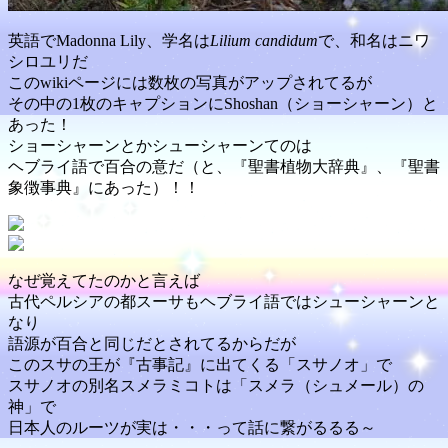
英語でMadonna Lily、学名は
Lilium candidum
で、和名はニワ
シロユリだ
このwikiページには数枚の写真がアップされてるが
その中の1枚のキャプションにShoshan（ショーシャーン）と
あった！
ショーシャーンとかシューシャーンてのは
ヘブライ語で百合の意だ（と、『聖書植物大辞典』、『聖書
象徴事典』にあった）！！
なぜ覚えてたのかと言えば
古代ペルシアの都スーサもヘブライ語ではシューシャーンと
なり
語源が百合と同じだとされてるからだが
このスサの王が『古事記』に出てくる「スサノオ」で
スサノオの別名スメラミコトは「スメラ（シュメール）の
神」で
日本人のルーツが実は・・・って話に繋がるるる～