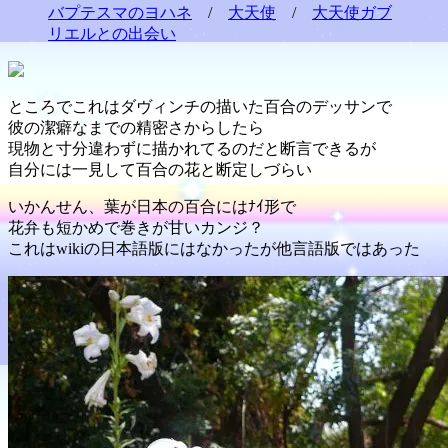
バプテスマのヨハネ
/
大天使
/
大天使ガブ
リエルとの出会い
ところでこれはダヴィンチの描いた百合のデッサンで
彼の潔癖なまでの精密さからしたら
現物と寸分違わずに描かれてるのだと断言できるが
自分には一見して百合の花と断定しづらい
いかんせん、葉が日本の百合にはﾅｲ形で
花弁も短かめで巻きが甘いカンジ？
これはwikiの日本語版にはなかったが他言語版ではあった