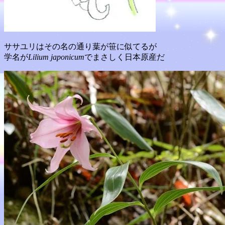
ササユリはその名の通り葉が笹に似てるが
学名が
Lilium japonicum
でまさしく日本原産だ