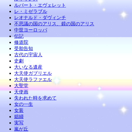
ルパート・エヴェレット
レ・ミゼラブル
レオナルド・ダヴィンチ
不思議の国のアリス、鏡の国のアリス
中世ヨーロッパ
伝記
修道院
受胎告知
古代の宇宙人
史劇
大いなる遺産
大天使ガブリエル
大天使ラファエル
大聖堂
天使画
失われた時を求めて
女の一生
女装
娼婦
実写
嵐が丘