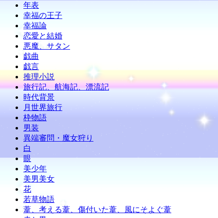
年表
幸福の王子
幸福論
恋愛と結婚
悪魔、サタン
戯曲
戯言
推理小説
旅行記、航海記、漂流記
時代背景
月世界旅行
枠物語
男装
異端審問・魔女狩り
白
眼
美少年
美男美女
花
若草物語
葦、考える葦、傷付いた葦、風にそよぐ葦