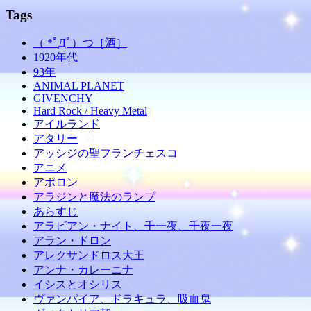
Tags
（ *ﾟДﾟ）つ［酒］
1920年代
93年
ANIMAL PLANET
GIVENCHY
Hard Rock / Heavy Metal
アイルランド
アタリー
アッシジの聖フランチェスコ
アニメ
アポロン
アラジンと魔法のランプ
あらすじ
アラビアン・ナイト、千一夜、千夜一夜
アラン・ドロン
アレクサンドロス大王
アンナ・カレーニナ
イシスとオシリス
ヴァンパイア、ドラキュラ、吸血鬼