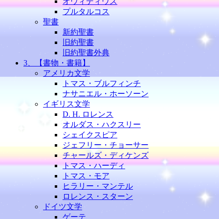
オウィディウス
プルタルコス
聖書
新約聖書
旧約聖書
旧約聖書外典
3、【書物・書籍】
アメリカ文学
トマス・ブルフィンチ
ナサニエル・ホーソーン
イギリス文学
D. H. ロレンス
オルダス・ハクスリー
シェイクスピア
ジェフリー・チョーサー
チャールズ・ディケンズ
トマス・ハーディ
トマス・モア
ヒラリー・マンテル
ロレンス・スターン
ドイツ文学
ゲーテ