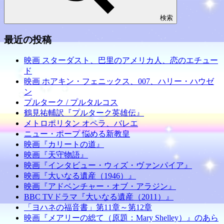
検索
最近の投稿
映画 スターダスト、巴里のアメリカ人、恋のエチュー
ド
映画 ホアキン・フェニックス、007、ハリー・ハウゼ
ン
プルターク / プルタルコス
鶴見祐輔訳『プルターク英雄伝』
メトロポリタン オペラ、バレエ
ニュー・ポープ 悩める新教皇
映画『カリートの道』
映画『天守物語』
映画『インタビュー・ウィズ・ヴァンパイア』
映画『大いなる遺産（1946）』
映画『アドベンチャー・オブ・アラジン』
BBC TVドラマ『大いなる遺産（2011）』
「ヨハネの福音書」第11章～第12章
映画『メアリーの総て（原題：Mary Shelley）』のあら