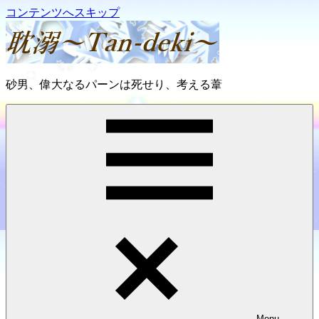
コンテンツへスキップ
耽
砂男、偉大なるパーンは死せり、考える葦
溺
～
Tan-
deki
～
Menu