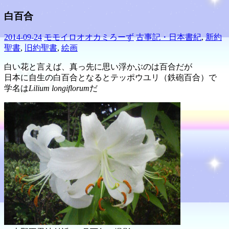
白百合
2014-09-24
モモイロオオカミろーず
古事記・日本書紀
,
新約
聖書
,
旧約聖書
,
絵画
白い花と言えば、真っ先に思い浮かぶのは百合だが
日本に自生の白百合となるとテッポウユリ（鉄砲百合）で
学名は
Lilium longiflorum
だ