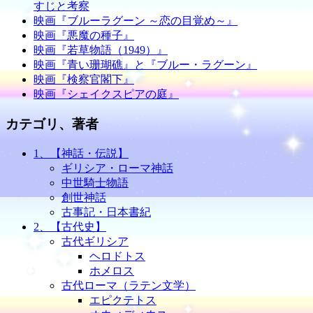
すじと考察
映画『ブルーラグーン ～恋の目覚め～』
映画『悪魔の種子』
映画『若草物語（1949）』
映画『青い珊瑚礁』と『ブルー・ラグーン』
映画『検察官閣下』
映画『シェイクスピアの庭』
カテゴリ、著者
1、【神話・伝説】
ギリシア・ローマ神話
中世騎士物語
創世神話
古事記・日本書紀
2、【古代史】
古代ギリシア
ヘロドトス
ホメロス
古代ローマ（ラテン文学）
エピクテトス