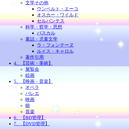
文学その他
ウンベルト・エーコ
オスカー・ワイルド
セルバンテス
科学・哲学・思想
パスカル
童話・児童文学
ラ・フォンテーヌ
ルイス・キャロル
著作引用
4、【芸術・美術】
展覧会
絵画
5、【映画・音楽】
オペラ
バレエ
映画
能
音楽
6、【BD管理】
7、【DVD管理】