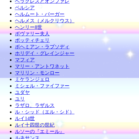
ヘラクレスとオンファレ
ペルシア
ヘルムート・バーガー
ヘルメス（メルクリウス）
ヘンリー8世
ボヴァリー夫人
ボッティチェリ
ボヘミアン・ラプソディ
ホリデイ・グレインジャー
マフィア
マリー・アントワネット
マリリン・モンロー
ミケランジェロ
ミシェル・ファイファー
ユダヤ
ユリ
ラザロ、ラザルス
ル・シッド（エル・シド）
ルイ14世
ルイ十四世の世紀
ルソーの『エミール』
ルネサンス