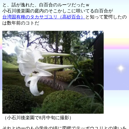
と、話が逸れた、白百合のルーツだったｗ
小石川後楽園の庭内のそこかしこに咲いてる白百合が
台湾固有種のタカサゴユリ（高砂百合）
と知って驚愕したの
は数年前のコトだ
（小石川後楽園で8月中旬に撮影）
それとゆーのも小学生の頃に図鑑でテッポウユリとの違いを