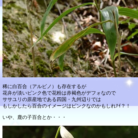
稀に白百合（アルビノ）も存在するが
花弁が淡いピンク色で花粉は赤褐色がデフォなので
ササユリの原産地である四国・九州辺りでは
もしかしたら百合のイメージはピンクなのかもしれﾅｲ？！
いや、鹿の子百合とか・・・