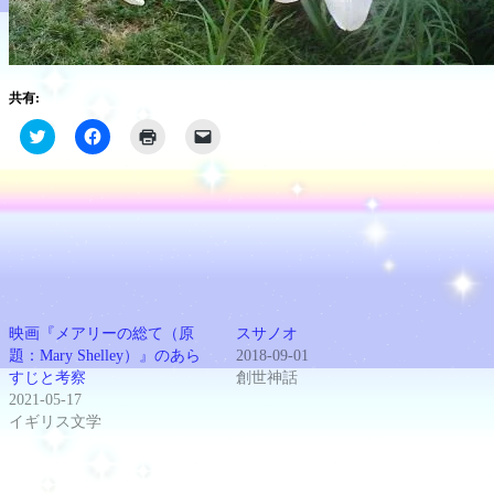
共有:
ク
Facebook
ク
ク
リ
で
リ
リ
ッ
共
ッ
ッ
ク
有
ク
ク
し
す
し
し
て
る
て
て
Twitter
に
印
友
で
は
刷
達
共
ク
(新
に
有
リ
し
メ
(新
ッ
い
ー
し
ク
ウ
ル
い
し
ィ
で
ウ
て
ン
リ
ィ
く
ド
ン
映画『メアリーの総て（原
スサノオ
ン
だ
ウ
ク
題：Mary Shelley）』のあら
2018-09-01
ド
さ
で
を
ウ
い
開
送
すじと考察
創世神話
で
(新
き
信
2021-05-17
開
し
ま
(新
き
い
す)
し
イギリス文学
ま
ウ
い
す)
ィ
ウ
ン
ィ
ド
ン
ウ
ド