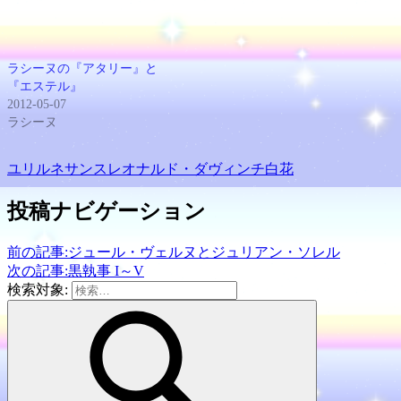
で
ウ
開
で
き
開
ま
き
す)
ま
す)
ラシーヌの『アタリー』と
『エステル』
2012-05-07
ラシーヌ
ユリ
ルネサンス
レオナルド・ダヴィンチ
白
花
投稿ナビゲーション
前の記事:
ジュール・ヴェルヌとジュリアン・ソレル
次の記事:
黒執事 I～V
検索対象: