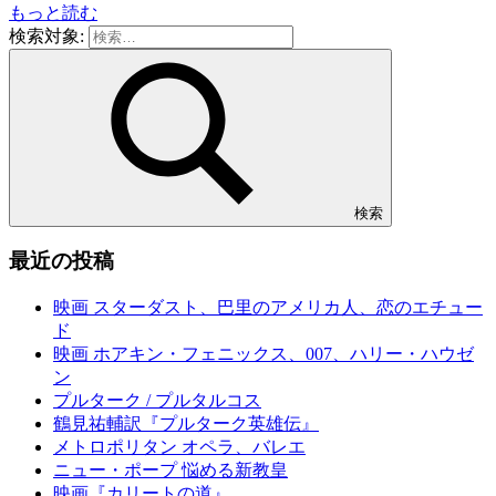
もっと読む
検索対象:
検索
最近の投稿
映画 スターダスト、巴里のアメリカ人、恋のエチュー
ド
映画 ホアキン・フェニックス、007、ハリー・ハウゼ
ン
プルターク / プルタルコス
鶴見祐輔訳『プルターク英雄伝』
メトロポリタン オペラ、バレエ
ニュー・ポープ 悩める新教皇
映画『カリートの道』