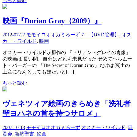
もっと読む
映画『Dorian Gray（2009）』
2012-07-27
モモイロオオカミろーず
7、【DVD管理】
,
オス
カー・ワイルド
,
映画
オスカー・ワイルドが原作の 『ドリアン・グレイの肖像』
の映画は 長い間、自分はどれも未見だった せめてヘルムー
ト・バーガーの 『The Secret of Dorian Gray』だけは 冥土の
土産になんとしても観たいと[…]
もっと読む
ヴェネツィア絵画のきらめき「洗礼者
聖ヨハネの首を持つサロメ」
2007-10-13
モモイロオオカミろーず
オスカー・ワイルド
,
展
覧会
,
新約聖書
,
絵画