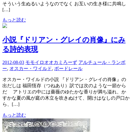
そういう生ぬるいようなのでなく お互いの生き様に共鳴し
[…]
もっと読む
小説『ドリアン・グレイの肖像』にみ
る詩的表現
2012-08-03
モモイロオオカミろーず
アルチュール・ランボ
ー
,
オスカー・ワイルド
,
ボードレール
オスカー・ワイルドの小説 『ドリアン・グレイの肖像』の
出だしは 福田恆存（つねあり）訳では次のような一節から
だ アトリエの中には薔薇のゆたかな香りが満ち溢れ、か
すかな夏の風が庭の木立を吹きぬけて、開けはなしの戸口か
ら、[…]
もっと読む