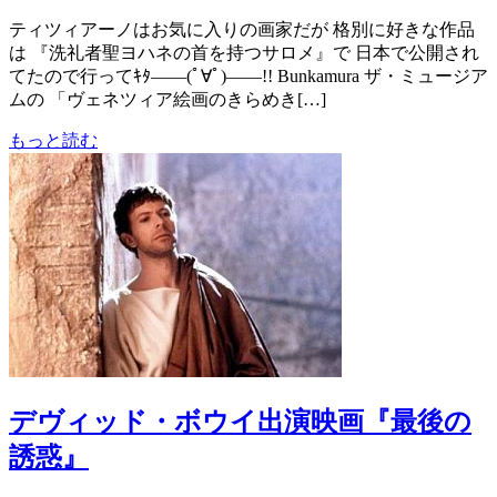
ティツィアーノはお気に入りの画家だが 格別に好きな作品
は 『洗礼者聖ヨハネの首を持つサロメ』で 日本で公開され
てたので行ってｷﾀ――(ﾟ∀ﾟ)――!! Bunkamura ザ・ミュージア
ムの 「ヴェネツィア絵画のきらめき[…]
もっと読む
デヴィッド・ボウイ出演映画『最後の
誘惑』