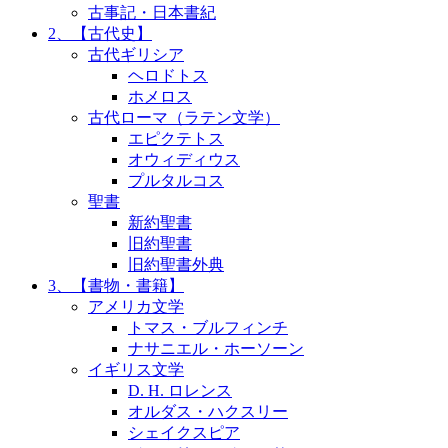
古事記・日本書紀
2、【古代史】
古代ギリシア
ヘロドトス
ホメロス
古代ローマ（ラテン文学）
エピクテトス
オウィディウス
プルタルコス
聖書
新約聖書
旧約聖書
旧約聖書外典
3、【書物・書籍】
アメリカ文学
トマス・ブルフィンチ
ナサニエル・ホーソーン
イギリス文学
D. H. ロレンス
オルダス・ハクスリー
シェイクスピア