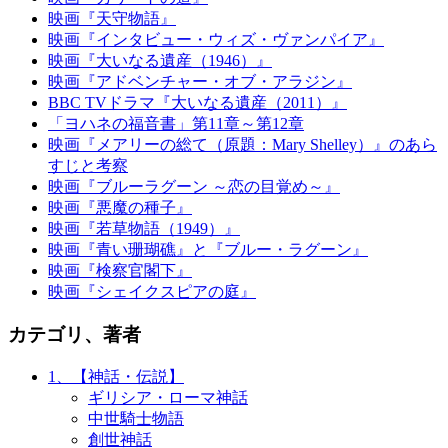
映画『天守物語』
映画『インタビュー・ウィズ・ヴァンパイア』
映画『大いなる遺産（1946）』
映画『アドベンチャー・オブ・アラジン』
BBC TVドラマ『大いなる遺産（2011）』
「ヨハネの福音書」第11章～第12章
映画『メアリーの総て（原題：Mary Shelley）』のあら
すじと考察
映画『ブルーラグーン ～恋の目覚め～』
映画『悪魔の種子』
映画『若草物語（1949）』
映画『青い珊瑚礁』と『ブルー・ラグーン』
映画『検察官閣下』
映画『シェイクスピアの庭』
カテゴリ、著者
1、【神話・伝説】
ギリシア・ローマ神話
中世騎士物語
創世神話