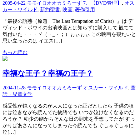
2005-04-22
モモイロオオカミろーず
7、【DVD管理】
,
オス
カー・ワイルド
,
新約聖書
,
映画
,
著作引用
『最後の誘惑（原題：The Last Temptation of Christ）』は デ
ヴィッド・ボウイの出演映画とは知らずに購入して 観てて
気付いた・・・ヾ（・_・；）ぉぃぉぃ この映画を観たいと
思い立ったのは イエス[…]
もっと読む
幸福な王子？幸福の王子？
2004-11-28
モモイロオオカミろーず
オスカー・ワイルド
,
童
話・児童文学
感受性が鈍くなるのが大人になった証だとしたら 子供の頃
には泣きながら読んでた物語でも いつか泣けなくなるのだ
ろうか？ 幼少の砌からそんな日の到来を予想してたが すっ
かりばあさんになってしまった今読んでも ぐしゃぐしゃに
泣[…]