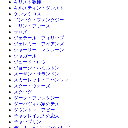
キリスト教徒
キルスティン・ダンスト
ケンタウロス
ゴシック・ファンタジー
コリン・ファース
サロメ
ジェラール・フィリップ
ジェレミー・アイアンズ
シャーリー・マクレーン
シャガール
ジュード・ロウ
ジョージ・ハミルトン
スーザン・サランドン
スカーレット・ヨハンソン
スター・ウォーズ
スタッグ
ダーク・ファンタジー
ダーバヴィル家のテス
ダウントン・アビー
チャタレイ夫人の恋人
チャップリン
ディオニュソス（バッカス）