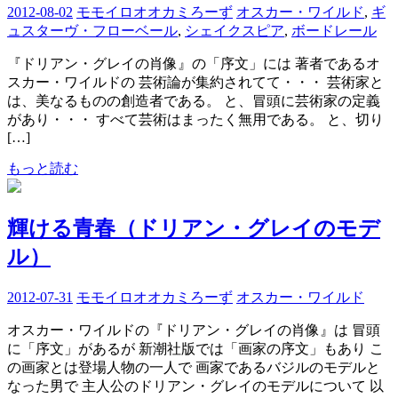
2012-08-02
モモイロオオカミろーず
オスカー・ワイルド
,
ギ
ュスターヴ・フローベール
,
シェイクスピア
,
ボードレール
『ドリアン・グレイの肖像』の「序文」には 著者であるオ
スカー・ワイルドの 芸術論が集約されてて・・・ 芸術家と
は、美なるものの創造者である。 と、冒頭に芸術家の定義
があり・・・ すべて芸術はまったく無用である。 と、切り
[…]
もっと読む
輝ける青春（ドリアン・グレイのモデ
ル）
2012-07-31
モモイロオオカミろーず
オスカー・ワイルド
オスカー・ワイルドの『ドリアン・グレイの肖像』は 冒頭
に「序文」があるが 新潮社版では「画家の序文」もあり こ
の画家とは登場人物の一人で 画家であるバジルのモデルと
なった男で 主人公のドリアン・グレイのモデルについて 以