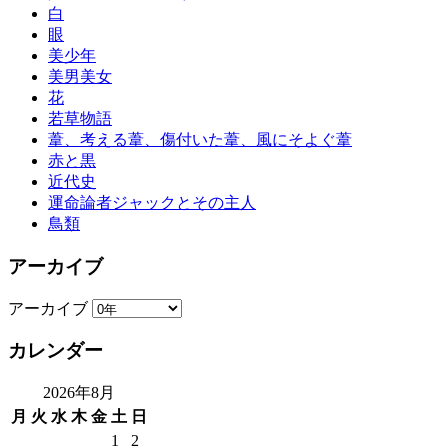
白
眼
美少年
美男美女
花
若草物語
葦、考える葦、傷付いた葦、風にそよぐ葦
赤と黒
近代史
運命論者ジャックとその主人
鳥類
アーカイブ
アーカイブ
カレンダー
2026年8月
月
火
水
木
金
土
日
1
2