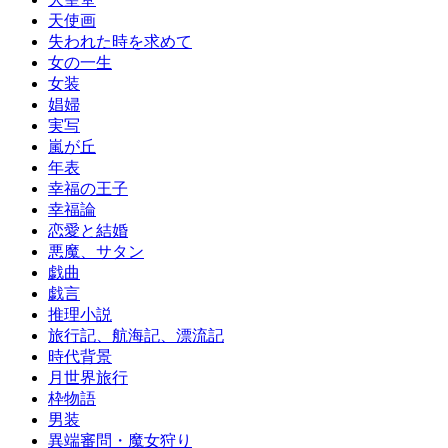
天使画
失われた時を求めて
女の一生
女装
娼婦
実写
嵐が丘
年表
幸福の王子
幸福論
恋愛と結婚
悪魔、サタン
戯曲
戯言
推理小説
旅行記、航海記、漂流記
時代背景
月世界旅行
枠物語
男装
異端審問・魔女狩り