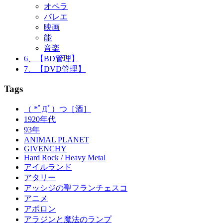
オペラ
バレエ
映画
能
音楽
6、【BD管理】
7、【DVD管理】
Tags
（ *ﾟДﾟ）つ［酒］
1920年代
93年
ANIMAL PLANET
GIVENCHY
Hard Rock / Heavy Metal
アイルランド
アタリー
アッシジの聖フランチェスコ
アニメ
アポロン
アラジンと魔法のランプ