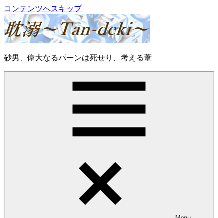
コンテンツへスキップ
耽
砂男、偉大なるパーンは死せり、考える葦
溺
～
Tan-
deki
～
Menu