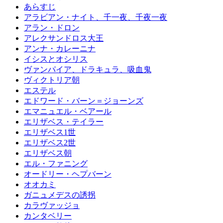
あらすじ
アラビアン・ナイト、千一夜、千夜一夜
アラン・ドロン
アレクサンドロス大王
アンナ・カレーニナ
イシスとオシリス
ヴァンパイア、ドラキュラ、吸血鬼
ヴィクトリア朝
エステル
エドワード・バーン＝ジョーンズ
エマニュエル・ベアール
エリザベス・テイラー
エリザベス1世
エリザベス2世
エリザベス朝
エル・ファニング
オードリー・ヘプバーン
オオカミ
ガニュメデスの誘拐
カラヴァッジョ
カンタベリー