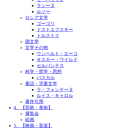
ラシーヌ
ルソー
ロシア文学
ゴーゴリ
ドストエフスキー
トルストイ
国文学
文学その他
ウンベルト・エーコ
オスカー・ワイルド
セルバンテス
科学・哲学・思想
パスカル
童話・児童文学
ラ・フォンテーヌ
ルイス・キャロル
著作引用
4、【芸術・美術】
展覧会
絵画
5、【映画・音楽】