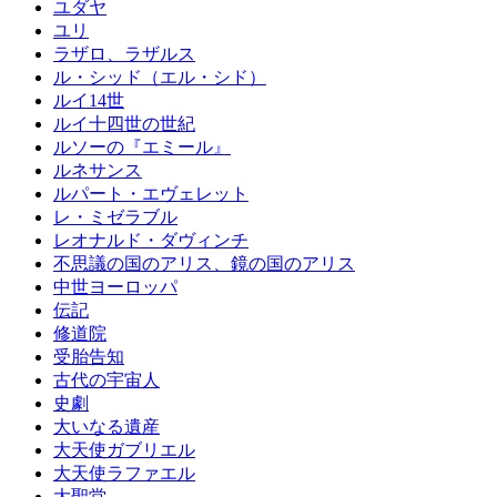
ユダヤ
ユリ
ラザロ、ラザルス
ル・シッド（エル・シド）
ルイ14世
ルイ十四世の世紀
ルソーの『エミール』
ルネサンス
ルパート・エヴェレット
レ・ミゼラブル
レオナルド・ダヴィンチ
不思議の国のアリス、鏡の国のアリス
中世ヨーロッパ
伝記
修道院
受胎告知
古代の宇宙人
史劇
大いなる遺産
大天使ガブリエル
大天使ラファエル
大聖堂