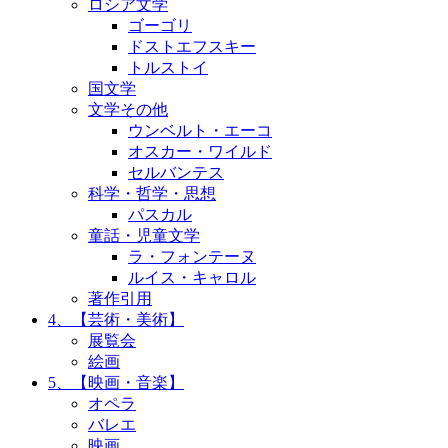
ロシア文学
ゴーゴリ
ドストエフスキー
トルストイ
国文学
文学その他
ウンベルト・エーコ
オスカー・ワイルド
セルバンテス
科学・哲学・思想
パスカル
童話・児童文学
ラ・フォンテーヌ
ルイス・キャロル
著作引用
4、【芸術・美術】
展覧会
絵画
5、【映画・音楽】
オペラ
バレエ
映画