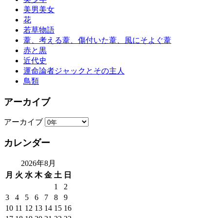
美男美女
花
若草物語
葦、考える葦、傷付いた葦、風にそよぐ葦
赤と黒
近代史
運命論者ジャックとその主人
鳥類
アーカイブ
アーカイブ
カレンダー
2026年8月
月
火
水
木
金
土
日
1
2
3
4
5
6
7
8
9
10
11
12
13
14
15
16