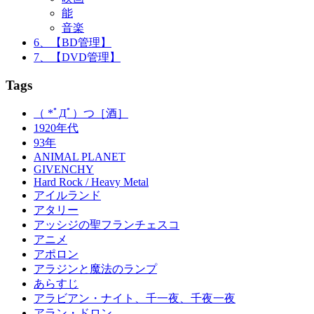
能
音楽
6、【BD管理】
7、【DVD管理】
Tags
（ *ﾟДﾟ）つ［酒］
1920年代
93年
ANIMAL PLANET
GIVENCHY
Hard Rock / Heavy Metal
アイルランド
アタリー
アッシジの聖フランチェスコ
アニメ
アポロン
アラジンと魔法のランプ
あらすじ
アラビアン・ナイト、千一夜、千夜一夜
アラン・ドロン