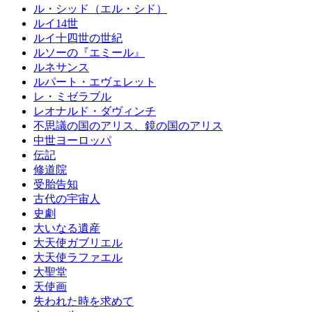
ル・シッド（エル・シド）
ルイ14世
ルイ十四世の世紀
ルソーの『エミール』
ルネサンス
ルパート・エヴェレット
レ・ミゼラブル
レオナルド・ダヴィンチ
不思議の国のアリス、鏡の国のアリス
中世ヨーロッパ
伝記
修道院
受胎告知
古代の宇宙人
史劇
大いなる遺産
大天使ガブリエル
大天使ラファエル
大聖堂
天使画
失われた時を求めて