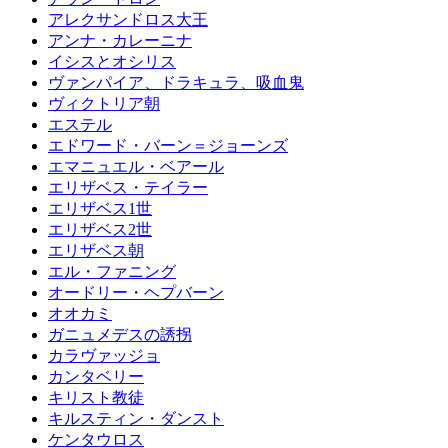
アレクサンドロス大王
アンナ・カレーニナ
イシスとオシリス
ヴァンパイア、ドラキュラ、吸血鬼
ヴィクトリア朝
エステル
エドワード・バーン＝ジョーンズ
エマニュエル・ベアール
エリザベス・テイラー
エリザベス1世
エリザベス2世
エリザベス朝
エル・ファニング
オードリー・ヘプバーン
オオカミ
ガニュメデスの誘拐
カラヴァッジョ
カンタベリー
キリスト教徒
キルスティン・ダンスト
ケンタウロス