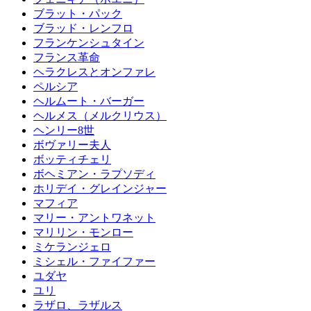
ブラット・パック
ブラッド・レンフロ
フランケンシュタイン
フランス革命
ヘラクレスとオンファレ
ペルシア
ヘルムート・バーガー
ヘルメス（メルクリウス）
ヘンリー8世
ボヴァリー夫人
ボッティチェリ
ボヘミアン・ラプソディ
ホリデイ・グレインジャー
マフィア
マリー・アントワネット
マリリン・モンロー
ミケランジェロ
ミシェル・ファイファー
ユダヤ
ユリ
ラザロ、ラザルス