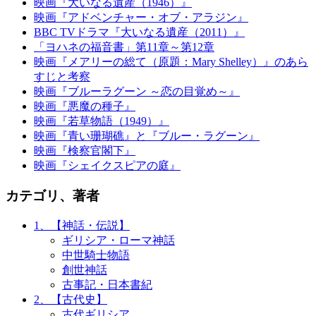
映画『大いなる遺産（1946）』
映画『アドベンチャー・オブ・アラジン』
BBC TVドラマ『大いなる遺産（2011）』
「ヨハネの福音書」第11章～第12章
映画『メアリーの総て（原題：Mary Shelley）』のあら
すじと考察
映画『ブルーラグーン ～恋の目覚め～』
映画『悪魔の種子』
映画『若草物語（1949）』
映画『青い珊瑚礁』と『ブルー・ラグーン』
映画『検察官閣下』
映画『シェイクスピアの庭』
カテゴリ、著者
1、【神話・伝説】
ギリシア・ローマ神話
中世騎士物語
創世神話
古事記・日本書紀
2、【古代史】
古代ギリシア