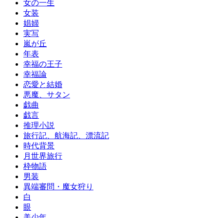
女の一生
女装
娼婦
実写
嵐が丘
年表
幸福の王子
幸福論
恋愛と結婚
悪魔、サタン
戯曲
戯言
推理小説
旅行記、航海記、漂流記
時代背景
月世界旅行
枠物語
男装
異端審問・魔女狩り
白
眼
美少年