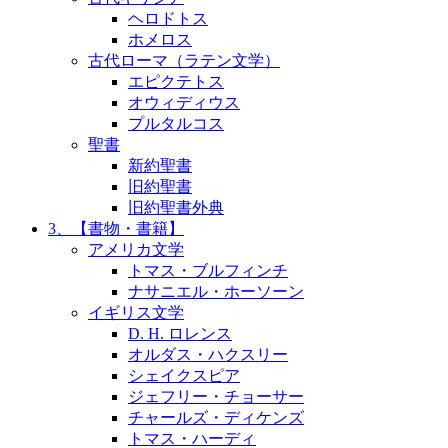
ヘロドトス
ホメロス
古代ローマ（ラテン文学）
エピクテトス
オウィディウス
プルタルコス
聖書
新約聖書
旧約聖書
旧約聖書外典
3、【書物・書籍】
アメリカ文学
トマス・ブルフィンチ
ナサニエル・ホーソーン
イギリス文学
D. H. ロレンス
オルダス・ハクスリー
シェイクスピア
ジェフリー・チョーサー
チャールズ・ディケンズ
トマス・ハーディ