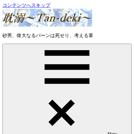
コンテンツへスキップ
耽
砂男、偉大なるパーンは死せり、考える葦
溺
～
Tan-
deki
～
Menu