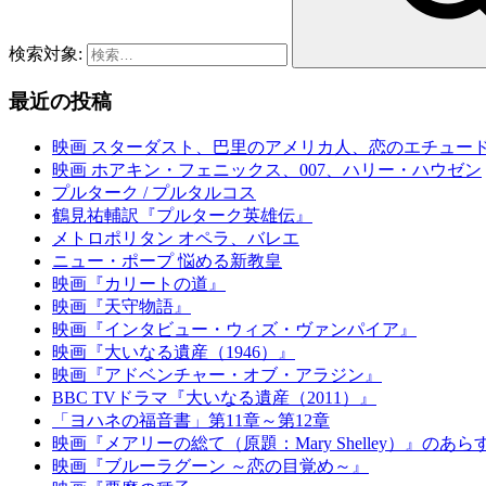
検索対象:
最近の投稿
映画 スターダスト、巴里のアメリカ人、恋のエチュー
映画 ホアキン・フェニックス、007、ハリー・ハウゼン
プルターク / プルタルコス
鶴見祐輔訳『プルターク英雄伝』
メトロポリタン オペラ、バレエ
ニュー・ポープ 悩める新教皇
映画『カリートの道』
映画『天守物語』
映画『インタビュー・ウィズ・ヴァンパイア』
映画『大いなる遺産（1946）』
映画『アドベンチャー・オブ・アラジン』
BBC TVドラマ『大いなる遺産（2011）』
「ヨハネの福音書」第11章～第12章
映画『メアリーの総て（原題：Mary Shelley）』のあ
映画『ブルーラグーン ～恋の目覚め～』