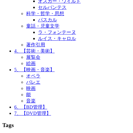
オスカー・ワイルド
セルバンテス
科学・哲学・思想
パスカル
童話・児童文学
ラ・フォンテーヌ
ルイス・キャロル
著作引用
4、【芸術・美術】
展覧会
絵画
5、【映画・音楽】
オペラ
バレエ
映画
能
音楽
6、【BD管理】
7、【DVD管理】
Tags