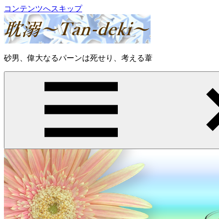
コンテンツへスキップ
耽
砂男、偉大なるパーンは死せり、考える葦
溺
～
Tan-
deki
～