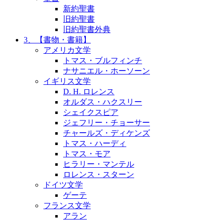
新約聖書
旧約聖書
旧約聖書外典
3、【書物・書籍】
アメリカ文学
トマス・ブルフィンチ
ナサニエル・ホーソーン
イギリス文学
D. H. ロレンス
オルダス・ハクスリー
シェイクスピア
ジェフリー・チョーサー
チャールズ・ディケンズ
トマス・ハーディ
トマス・モア
ヒラリー・マンテル
ロレンス・スターン
ドイツ文学
ゲーテ
フランス文学
アラン