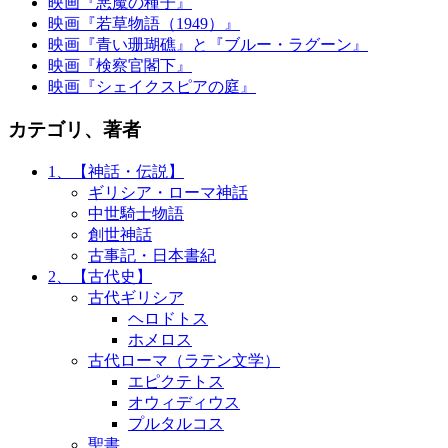
映画『悪魔の種子』
映画『若草物語（1949）』
映画『青い珊瑚礁』と『ブルー・ラグーン』
映画『検察官閣下』
映画『シェイクスピアの庭』
カテゴリ、著者
1、【神話・伝説】
ギリシア・ローマ神話
中世騎士物語
創世神話
古事記・日本書紀
2、【古代史】
古代ギリシア
ヘロドトス
ホメロス
古代ローマ（ラテン文学）
エピクテトス
オウィディウス
プルタルコス
聖書