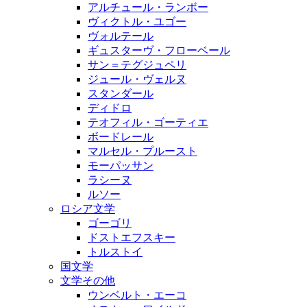
アルチュール・ランボー
ヴィクトル・ユゴー
ヴォルテール
ギュスターヴ・フローベール
サン＝テグジュペリ
ジュール・ヴェルヌ
スタンダール
ディドロ
テオフィル・ゴーティエ
ボードレール
マルセル・プルースト
モーパッサン
ラシーヌ
ルソー
ロシア文学
ゴーゴリ
ドストエフスキー
トルストイ
国文学
文学その他
ウンベルト・エーコ