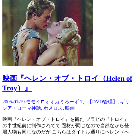
映画『ヘレン・オブ・トロイ（Helen of
Troy）』
2005-01-19
モモイロオオカミろーず
7、【DVD管理】
,
ギリ
シア・ローマ神話
,
ホメロス
,
映画
映画『ヘレン・オブ・トロイ』を観た ブラピの『トロイ』
の半世紀前に制作されてて 題材が同じなので当然ながら登
場人物も同じなのだが こちらはタイトル通りにヘレン（ヘ