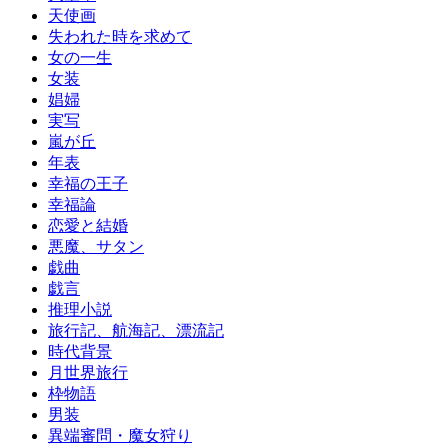
天使画
失われた時を求めて
女の一生
女装
娼婦
実写
嵐が丘
年表
幸福の王子
幸福論
恋愛と結婚
悪魔、サタン
戯曲
戯言
推理小説
旅行記、航海記、漂流記
時代背景
月世界旅行
枠物語
男装
異端審問・魔女狩り