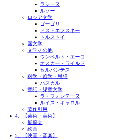
ラシーヌ
ルソー
ロシア文学
ゴーゴリ
ドストエフスキー
トルストイ
国文学
文学その他
ウンベルト・エーコ
オスカー・ワイルド
セルバンテス
科学・哲学・思想
パスカル
童話・児童文学
ラ・フォンテーヌ
ルイス・キャロル
著作引用
4、【芸術・美術】
展覧会
絵画
5、【映画・音楽】