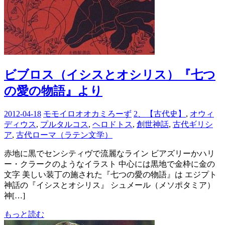
ビブロス（イシスとオシリス）『七つ
の愛の物語』より
2012-04-18
モモイロオオカミろーず
2、【古代史】
,
オウィ
ディウス
,
プルタルコス
,
ヘロドトス
,
創世神話
,
古代ギリシ
ア
,
古代ローマ（ラテン文学）
赤地に黒でセンシティヴで流麗なライン ビアズリーかハリ
ー・クラークのようなイラスト 中心には黒地で金枠に金の
文字 美しい装丁の施された『七つの愛の物語』は エジプト
神話の『イシスとオシリス』 シュメール（メソポタミア）
神[…]
もっと読む