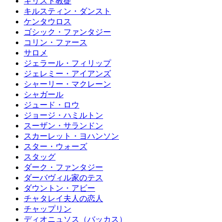
キリスト教徒
キルスティン・ダンスト
ケンタウロス
ゴシック・ファンタジー
コリン・ファース
サロメ
ジェラール・フィリップ
ジェレミー・アイアンズ
シャーリー・マクレーン
シャガール
ジュード・ロウ
ジョージ・ハミルトン
スーザン・サランドン
スカーレット・ヨハンソン
スター・ウォーズ
スタッグ
ダーク・ファンタジー
ダーバヴィル家のテス
ダウントン・アビー
チャタレイ夫人の恋人
チャップリン
ディオニュソス（バッカス）