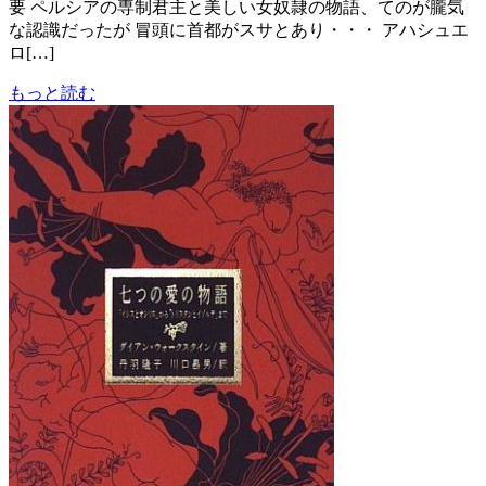
要 ペルシアの専制君主と美しい女奴隷の物語、てのが朧気
な認識だったが 冒頭に首都がスサとあり・・・ アハシュエ
ロ[…]
もっと読む