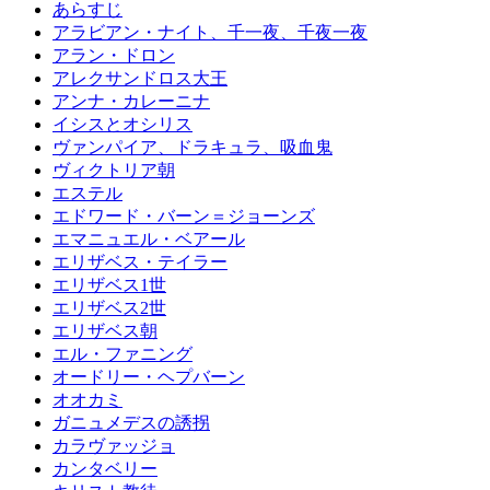
あらすじ
アラビアン・ナイト、千一夜、千夜一夜
アラン・ドロン
アレクサンドロス大王
アンナ・カレーニナ
イシスとオシリス
ヴァンパイア、ドラキュラ、吸血鬼
ヴィクトリア朝
エステル
エドワード・バーン＝ジョーンズ
エマニュエル・ベアール
エリザベス・テイラー
エリザベス1世
エリザベス2世
エリザベス朝
エル・ファニング
オードリー・ヘプバーン
オオカミ
ガニュメデスの誘拐
カラヴァッジョ
カンタベリー