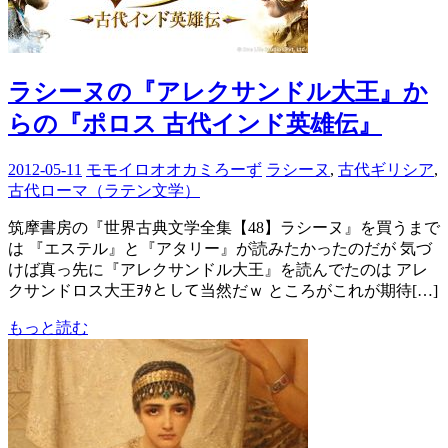
ラシーヌの『アレクサンドル大王』か
らの『ポロス 古代インド英雄伝』
2012-05-11
モモイロオオカミろーず
ラシーヌ
,
古代ギリシア
,
古代ローマ（ラテン文学）
筑摩書房の『世界古典文学全集【48】ラシーヌ』を買うまで
は 『エステル』と『アタリー』が読みたかったのだが 気づ
けば真っ先に『アレクサンドル大王』を読んでたのは アレ
クサンドロス大王ｦﾀとして当然だｗ ところがこれが期待[…]
もっと読む