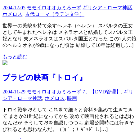
2004-12-05
モモイロオオカミろーず
ギリシア・ローマ神話
,
ホメロス
,
古代ローマ（ラテン文学）
世界一の美貌を持て余すヘレネ（ヘレン） スパルタの王女
として生まれたヘレネは メネラオスと結婚してスパルタ王
妃となり 夫メネラオスはスパルタ国王となった この2人の娘
のヘルミオネが9歳になった頃は 結婚して10年は経過し[…]
もっと読む
ブラピの映画『トロイ』
2004-11-29
モモイロオオカミろーず
7、【DVD管理】
,
ギリ
シア・ローマ神話
,
ホメロス
,
映画
トロイ戦争ｦﾀとして これまで細々と資料を集めて生きてき
て まさか21世紀になってから 改めて映画化されるとは思わ
なんだが そうしてｦﾀを自認しつつも 劇場公開時には行きそ
びれるとも思わなんだ。（´д｀；）ｷﾞｬﾎﾞ し[…]