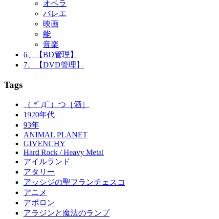
オペラ
バレエ
映画
能
音楽
6、【BD管理】
7、【DVD管理】
Tags
（ *ﾟДﾟ）つ［酒］
1920年代
93年
ANIMAL PLANET
GIVENCHY
Hard Rock / Heavy Metal
アイルランド
アタリー
アッシジの聖フランチェスコ
アニメ
アポロン
アラジンと魔法のランプ