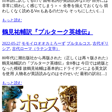
日本語に訳してるので 固有名詞が英語読みなのが 自分には
非常に煩わしく感じてしまう＞＜ 全巻を揃えておくなら 煩
わしくなく読めるVer.もあるのだから そっちにしたい[…]
もっと読む
鶴見祐輔訳『プルターク英雄伝』
2022-05-27
モモイロオオカミろーず
プルタルコス
,
古代ギリ
シア
,
古代ローマ（ラテン文学）
80年代に潮出版社から再版された（正しくは再々版された）
鶴見祐輔訳の『プルターク英雄伝』全8巻は 今日では絶版と
なった模様 故鶴見祐輔は基本的にドライデンによる英文訳
を使用 人物名が英語読みなのはそのせいだ 最初の訳出[…]
もっと読む