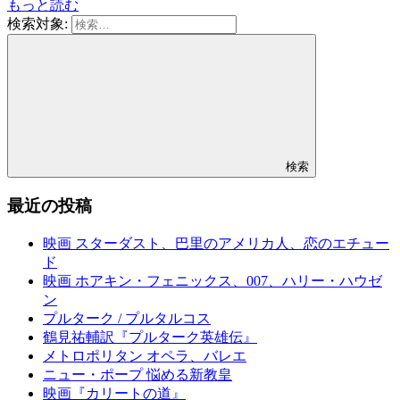
もっと読む
検索対象:
検索
最近の投稿
映画 スターダスト、巴里のアメリカ人、恋のエチュー
ド
映画 ホアキン・フェニックス、007、ハリー・ハウゼ
ン
プルターク / プルタルコス
鶴見祐輔訳『プルターク英雄伝』
メトロポリタン オペラ、バレエ
ニュー・ポープ 悩める新教皇
映画『カリートの道』