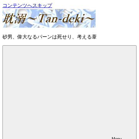
コンテンツへスキップ
耽
砂男、偉大なるパーンは死せり、考える葦
溺
～
Tan-
deki
～
Menu