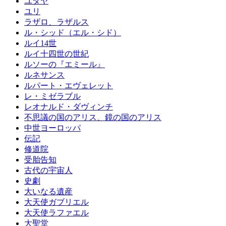
ユダヤ
ユリ
ラザロ、ラザルス
ル・シッド（エル・シド）
ルイ14世
ルイ十四世の世紀
ルソーの『エミール』
ルネサンス
ルパート・エヴェレット
レ・ミゼラブル
レオナルド・ダヴィンチ
不思議の国のアリス、鏡の国のアリス
中世ヨーロッパ
伝記
修道院
受胎告知
古代の宇宙人
史劇
大いなる遺産
大天使ガブリエル
大天使ラファエル
大聖堂