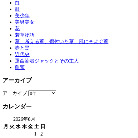
白
眼
美少年
美男美女
花
若草物語
葦、考える葦、傷付いた葦、風にそよぐ葦
赤と黒
近代史
運命論者ジャックとその主人
鳥類
アーカイブ
アーカイブ
カレンダー
2026年8月
月
火
水
木
金
土
日
1
2