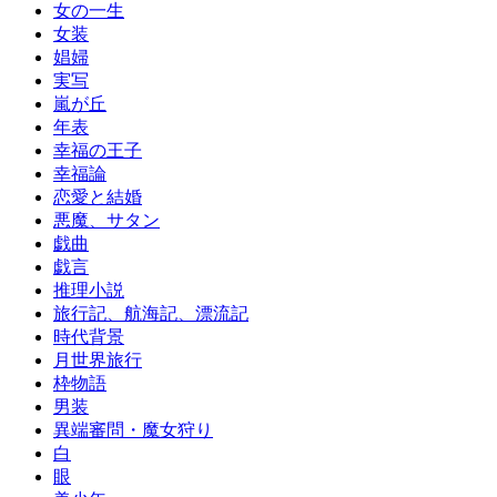
女の一生
女装
娼婦
実写
嵐が丘
年表
幸福の王子
幸福論
恋愛と結婚
悪魔、サタン
戯曲
戯言
推理小説
旅行記、航海記、漂流記
時代背景
月世界旅行
枠物語
男装
異端審問・魔女狩り
白
眼