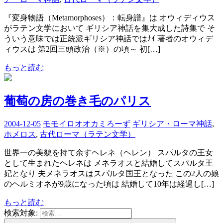
『変身物語（Metamorphoses）：転身譜』は オウィディウス
がラテン文学において ギリシア神話を集大成した詩集で そ
ういう意味では正統派ギリシア神話ではﾅｲ 著者のオウィデ
ィウスは 第2回三頭政治（※）の頃～ 初[…]
もっと読む
葡萄の房の巻き毛のパリス
2004-12-05
モモイロオオカミろーず
ギリシア・ローマ神話
,
ホメロス
,
古代ローマ（ラテン文学）
世界一の美貌を持て余すヘレネ（ヘレン） スパルタの王女
として生まれたヘレネは メネラオスと結婚してスパルタ王
妃となり 夫メネラオスはスパルタ国王となった この2人の娘
のヘルミオネが9歳になった頃は 結婚して10年は経過し[…]
もっと読む
検索対象: