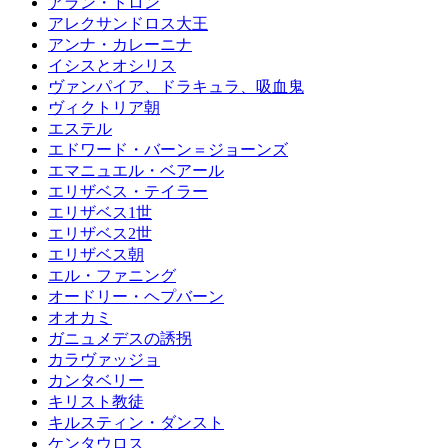
アラン・ドロン
アレクサンドロス大王
アンナ・カレーニナ
イシスとオシリス
ヴァンパイア、ドラキュラ、吸血鬼
ヴィクトリア朝
エステル
エドワード・バーン＝ジョーンズ
エマニュエル・ベアール
エリザベス・テイラー
エリザベス1世
エリザベス2世
エリザベス朝
エル・ファニング
オードリー・ヘプバーン
オオカミ
ガニュメデスの誘拐
カラヴァッジョ
カンタベリー
キリスト教徒
キルスティン・ダンスト
ケンタウロス