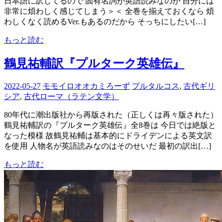
日本語に訳してるので 固有名詞が英語読みなのが 自分には
非常に煩わしく感じてしまう＞＜ 全巻を揃えておくなら 煩
わしくなく読めるVer.もあるのだから そっちにしたい[…]
もっと読む
鶴見祐輔訳『プルターク英雄伝』
2022-05-27
モモイロオオカミろーず
プルタルコス
,
古代ギリ
シア
,
古代ローマ（ラテン文学）
80年代に潮出版社から再版された（正しくは再々版された）
鶴見祐輔訳の『プルターク英雄伝』全8巻は 今日では絶版と
なった模様 故鶴見祐輔は基本的にドライデンによる英文訳
を使用 人物名が英語読みなのはそのせいだ 最初の訳出[…]
もっと読む