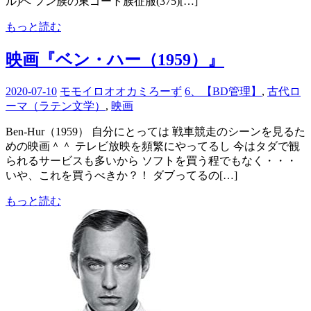
ル)へ フン族の東ゴート族征服(375)[…]
もっと読む
映画『ベン・ハー（1959）』
2020-07-10
モモイロオオカミろーず
6、【BD管理】
,
古代ロ
ーマ（ラテン文学）
,
映画
Ben-Hur（1959） 自分にとっては 戦車競走のシーンを見るた
めの映画＾＾ テレビ放映を頻繁にやってるし 今はタダで観
られるサービスも多いから ソフトを買う程でもなく・・・
いや、これを買うべきか？！ ダブってるの[…]
もっと読む