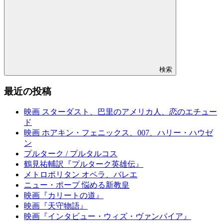
検索
最近の投稿
映画 スターダスト、巴里のアメリカ人、恋のエチュー
ド
映画 ホアキン・フェニックス、007、ハリー・ハウゼ
ン
プルターク / プルタルコス
鶴見祐輔訳『プルターク英雄伝』
メトロポリタン オペラ、バレエ
ニュー・ポープ 悩める新教皇
映画『カリートの道』
映画『天守物語』
映画『インタビュー・ウィズ・ヴァンパイア』