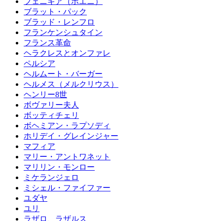
フェニキア（ポエニ）
ブラット・パック
ブラッド・レンフロ
フランケンシュタイン
フランス革命
ヘラクレスとオンファレ
ペルシア
ヘルムート・バーガー
ヘルメス（メルクリウス）
ヘンリー8世
ボヴァリー夫人
ボッティチェリ
ボヘミアン・ラプソディ
ホリデイ・グレインジャー
マフィア
マリー・アントワネット
マリリン・モンロー
ミケランジェロ
ミシェル・ファイファー
ユダヤ
ユリ
ラザロ、ラザルス