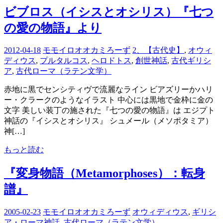
ビブロス（イシスとオシリス）『七つ
の愛の物語』より
2012-04-18
モモイロオオカミろーず
2、【古代史】
,
オウィ
ディウス
,
プルタルコス
,
ヘロドトス
,
創世神話
,
古代ギリシ
ア
,
古代ローマ（ラテン文学）
赤地に黒でセンシティヴで流麗なライン ビアズリーかハリ
ー・クラークのようなイラスト 中心には黒地で金枠に金の
文字 美しい装丁の施された『七つの愛の物語』は エジプト
神話の『イシスとオシリス』 シュメール（メソポタミア）
神[…]
もっと読む
『変身物語（Metamorphoses）：転身
譜』
2005-02-23
モモイロオオカミろーず
オウィディウス
,
ギリシ
ア・ローマ神話
,
古代ローマ（ラテン文学）