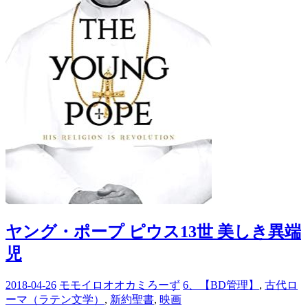
ヤング・ポープ ピウス13世 美しき異端
児
2018-04-26
モモイロオオカミろーず
6、【BD管理】
,
古代ロ
ーマ（ラテン文学）
,
新約聖書
,
映画