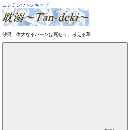
コンテンツへスキップ
耽
砂男、偉大なるパーンは死せり、考える葦
溺
～
Tan-
deki
～
Menu