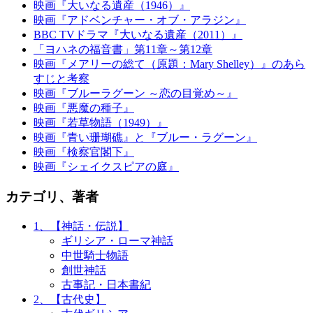
映画『大いなる遺産（1946）』
映画『アドベンチャー・オブ・アラジン』
BBC TVドラマ『大いなる遺産（2011）』
「ヨハネの福音書」第11章～第12章
映画『メアリーの総て（原題：Mary Shelley）』のあら
すじと考察
映画『ブルーラグーン ～恋の目覚め～』
映画『悪魔の種子』
映画『若草物語（1949）』
映画『青い珊瑚礁』と『ブルー・ラグーン』
映画『検察官閣下』
映画『シェイクスピアの庭』
カテゴリ、著者
1、【神話・伝説】
ギリシア・ローマ神話
中世騎士物語
創世神話
古事記・日本書紀
2、【古代史】