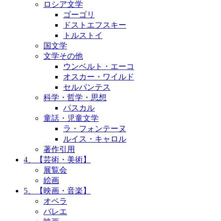
ロシア文学
ゴーゴリ
ドストエフスキー
トルストイ
国文学
文学その他
ウンベルト・エーコ
オスカー・ワイルド
セルバンテス
科学・哲学・思想
パスカル
童話・児童文学
ラ・フォンテーヌ
ルイス・キャロル
著作引用
4、【芸術・美術】
展覧会
絵画
5、【映画・音楽】
オペラ
バレエ