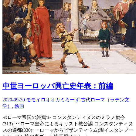
中世ヨーロッパ興亡史年表：前編
2020-09-30
モモイロオオカミろーず
古代ローマ（ラテン文
学）
,
絵画
≪ローマ帝国の終焉≫ コンスタンティヌスのミラノ勅令
(313)･･･ローマ皇帝によるキリスト教公認 コンスタンティヌ
スの遷都(330)･･･ローマからビザンティウム(現イスタンブー