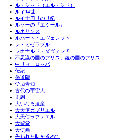
ル・シッド（エル・シド）
ルイ14世
ルイ十四世の世紀
ルソーの『エミール』
ルネサンス
ルパート・エヴェレット
レ・ミゼラブル
レオナルド・ダヴィンチ
不思議の国のアリス、鏡の国のアリス
中世ヨーロッパ
伝記
修道院
受胎告知
古代の宇宙人
史劇
大いなる遺産
大天使ガブリエル
大天使ラファエル
大聖堂
天使画
失われた時を求めて