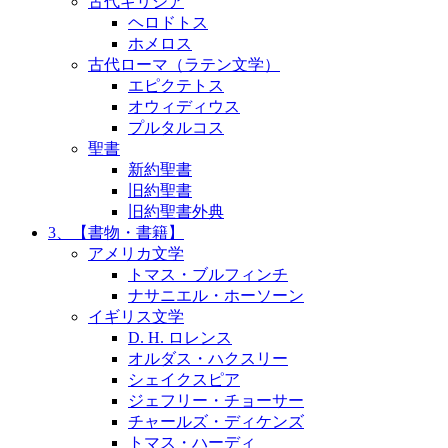
古代ギリシア
ヘロドトス
ホメロス
古代ローマ（ラテン文学）
エピクテトス
オウィディウス
プルタルコス
聖書
新約聖書
旧約聖書
旧約聖書外典
3、【書物・書籍】
アメリカ文学
トマス・ブルフィンチ
ナサニエル・ホーソーン
イギリス文学
D. H. ロレンス
オルダス・ハクスリー
シェイクスピア
ジェフリー・チョーサー
チャールズ・ディケンズ
トマス・ハーディ