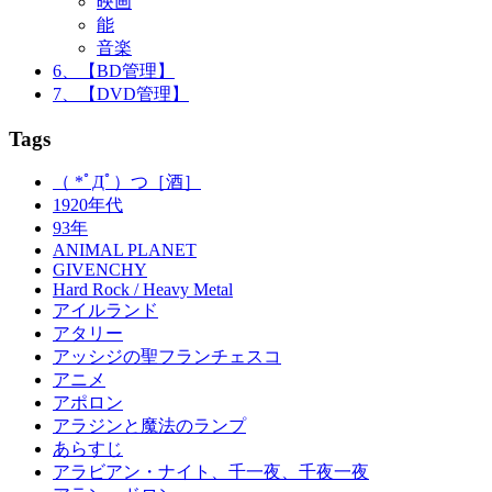
映画
能
音楽
6、【BD管理】
7、【DVD管理】
Tags
（ *ﾟДﾟ）つ［酒］
1920年代
93年
ANIMAL PLANET
GIVENCHY
Hard Rock / Heavy Metal
アイルランド
アタリー
アッシジの聖フランチェスコ
アニメ
アポロン
アラジンと魔法のランプ
あらすじ
アラビアン・ナイト、千一夜、千夜一夜