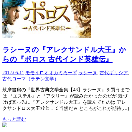
ラシーヌの『アレクサンドル大王』か
らの『ポロス 古代インド英雄伝』
2012-05-11
モモイロオオカミろーず
ラシーヌ
,
古代ギリシア
,
古代ローマ（ラテン文学）
筑摩書房の『世界古典文学全集【48】ラシーヌ』を買うまで
は 『エステル』と『アタリー』が読みたかったのだが 気づ
けば真っ先に『アレクサンドル大王』を読んでたのは アレ
クサンドロス大王ｦﾀとして当然だｗ ところがこれが期待[…]
もっと読む