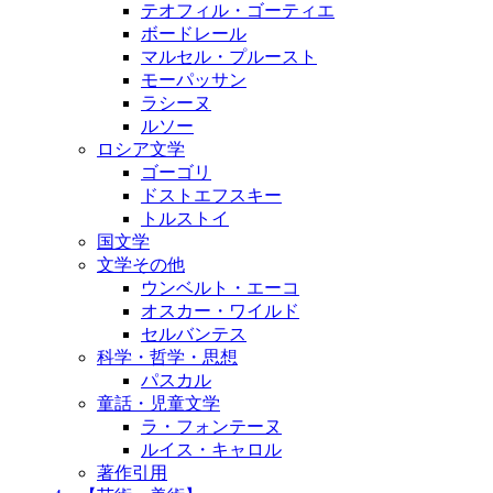
テオフィル・ゴーティエ
ボードレール
マルセル・プルースト
モーパッサン
ラシーヌ
ルソー
ロシア文学
ゴーゴリ
ドストエフスキー
トルストイ
国文学
文学その他
ウンベルト・エーコ
オスカー・ワイルド
セルバンテス
科学・哲学・思想
パスカル
童話・児童文学
ラ・フォンテーヌ
ルイス・キャロル
著作引用