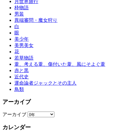
月世界旅行
枠物語
男装
異端審問・魔女狩り
白
眼
美少年
美男美女
花
若草物語
葦、考える葦、傷付いた葦、風にそよぐ葦
赤と黒
近代史
運命論者ジャックとその主人
鳥類
アーカイブ
アーカイブ
カレンダー