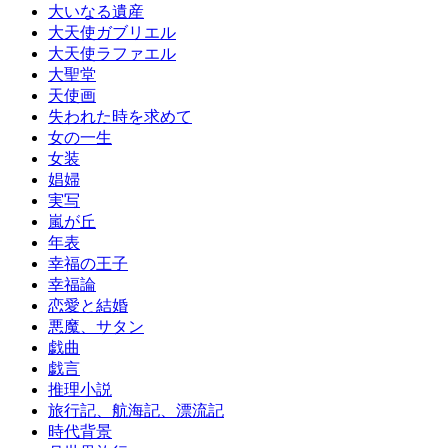
大いなる遺産
大天使ガブリエル
大天使ラファエル
大聖堂
天使画
失われた時を求めて
女の一生
女装
娼婦
実写
嵐が丘
年表
幸福の王子
幸福論
恋愛と結婚
悪魔、サタン
戯曲
戯言
推理小説
旅行記、航海記、漂流記
時代背景