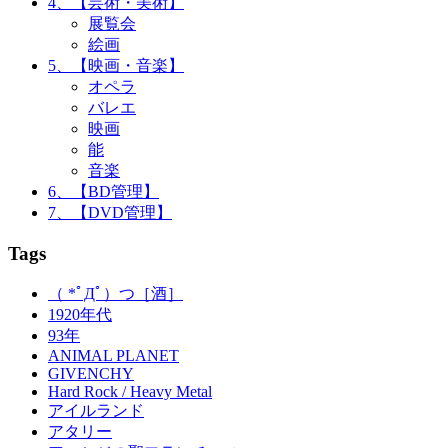
4、【芸術・美術】
展覧会
絵画
5、【映画・音楽】
オペラ
バレエ
映画
能
音楽
6、【BD管理】
7、【DVD管理】
Tags
（ *ﾟДﾟ）つ［酒］
1920年代
93年
ANIMAL PLANET
GIVENCHY
Hard Rock / Heavy Metal
アイルランド
アタリー