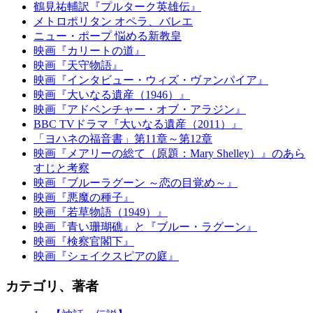
鶴見祐輔訳『プルターク英雄伝』
メトロポリタン オペラ、バレエ
ニュー・ポープ 悩める新教皇
映画『カリートの道』
映画『天守物語』
映画『インタビュー・ウィズ・ヴァンパイア』
映画『大いなる遺産（1946）』
映画『アドベンチャー・オブ・アラジン』
BBC TVドラマ『大いなる遺産（2011）』
「ヨハネの福音書」第11章～第12章
映画『メアリーの総て（原題：Mary Shelley）』のあら
すじと考察
映画『ブルーラグーン ～恋の目覚め～』
映画『悪魔の種子』
映画『若草物語（1949）』
映画『青い珊瑚礁』と『ブルー・ラグーン』
映画『検察官閣下』
映画『シェイクスピアの庭』
カテゴリ、著者