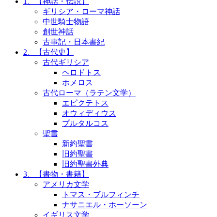
1、【神話・伝説】
ギリシア・ローマ神話
中世騎士物語
創世神話
古事記・日本書紀
2、【古代史】
古代ギリシア
ヘロドトス
ホメロス
古代ローマ（ラテン文学）
エピクテトス
オウィディウス
プルタルコス
聖書
新約聖書
旧約聖書
旧約聖書外典
3、【書物・書籍】
アメリカ文学
トマス・ブルフィンチ
ナサニエル・ホーソーン
イギリス文学