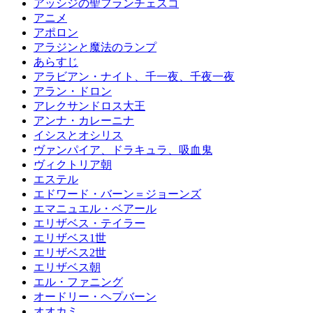
アッシジの聖フランチェスコ
アニメ
アポロン
アラジンと魔法のランプ
あらすじ
アラビアン・ナイト、千一夜、千夜一夜
アラン・ドロン
アレクサンドロス大王
アンナ・カレーニナ
イシスとオシリス
ヴァンパイア、ドラキュラ、吸血鬼
ヴィクトリア朝
エステル
エドワード・バーン＝ジョーンズ
エマニュエル・ベアール
エリザベス・テイラー
エリザベス1世
エリザベス2世
エリザベス朝
エル・ファニング
オードリー・ヘプバーン
オオカミ