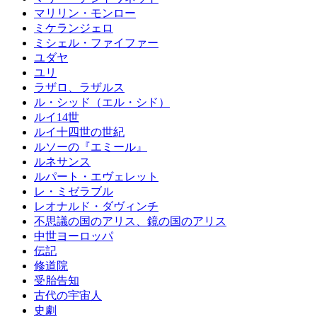
マリリン・モンロー
ミケランジェロ
ミシェル・ファイファー
ユダヤ
ユリ
ラザロ、ラザルス
ル・シッド（エル・シド）
ルイ14世
ルイ十四世の世紀
ルソーの『エミール』
ルネサンス
ルパート・エヴェレット
レ・ミゼラブル
レオナルド・ダヴィンチ
不思議の国のアリス、鏡の国のアリス
中世ヨーロッパ
伝記
修道院
受胎告知
古代の宇宙人
史劇