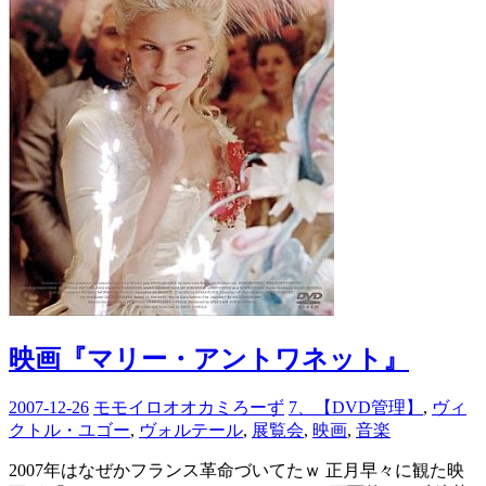
映画『マリー・アントワネット』
2007-12-26
モモイロオオカミろーず
7、【DVD管理】
,
ヴィ
クトル・ユゴー
,
ヴォルテール
,
展覧会
,
映画
,
音楽
2007年はなぜかフランス革命づいてたｗ 正月早々に観た映