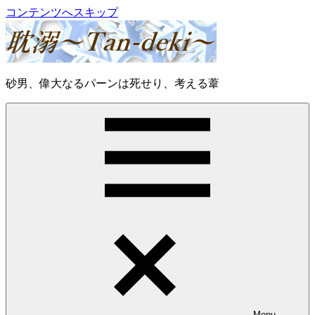
コンテンツへスキップ
耽
砂男、偉大なるパーンは死せり、考える葦
溺
～
Tan-
deki
～
Menu