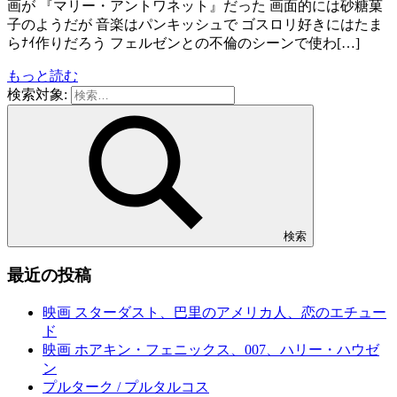
画が 『マリー・アントワネット』だった 画面的には砂糖菓
子のようだが 音楽はパンキッシュで ゴスロリ好きにはたま
らﾅｲ作りだろう フェルゼンとの不倫のシーンで使わ[…]
もっと読む
検索対象:
検索
最近の投稿
映画 スターダスト、巴里のアメリカ人、恋のエチュー
ド
映画 ホアキン・フェニックス、007、ハリー・ハウゼ
ン
プルターク / プルタルコス