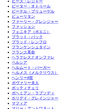
ヒース・レジャー
ピーター・オトゥール
ピーテル・ブリューゲル
ピューリタン
ファーリー・グレンジャー
ファッション
フェニキア（ポエニ）
ブラット・パック
ブラッド・レンフロ
フランケンシュタイン
フランス革命
ヘラクレスとオンファレ
ペルシア
ヘルムート・バーガー
ヘルメス（メルクリウス）
ヘンリー8世
ボヴァリー夫人
ボッティチェリ
ボヘミアン・ラプソディ
ホリデイ・グレインジャー
マフィア
マリー・アントワネット