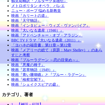
鶴見祐輔訳『プルターク英雄伝』
メトロポリタン オペラ、バレエ
ニュー・ポープ 悩める新教皇
映画『カリートの道』
映画『天守物語』
映画『インタビュー・ウィズ・ヴァンパイア』
映画『大いなる遺産（1946）』
映画『アドベンチャー・オブ・アラジン』
BBC TVドラマ『大いなる遺産（2011）』
「ヨハネの福音書」第11章～第12章
映画『メアリーの総て（原題：Mary Shelley）』のあら
すじと考察
映画『ブルーラグーン ～恋の目覚め～』
映画『悪魔の種子』
映画『若草物語（1949）』
映画『青い珊瑚礁』と『ブルー・ラグーン』
映画『検察官閣下』
映画『シェイクスピアの庭』
カテゴリ、著者
1、【神話・伝説】