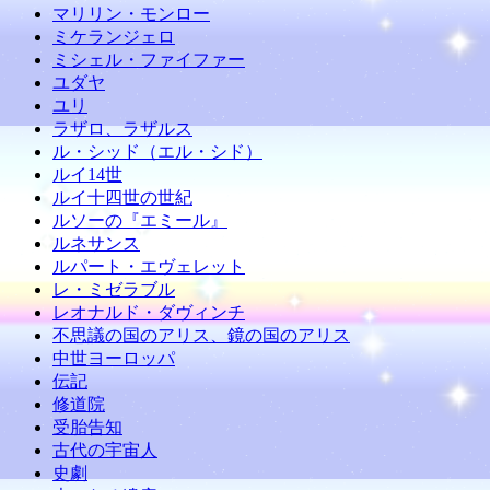
マリリン・モンロー
ミケランジェロ
ミシェル・ファイファー
ユダヤ
ユリ
ラザロ、ラザルス
ル・シッド（エル・シド）
ルイ14世
ルイ十四世の世紀
ルソーの『エミール』
ルネサンス
ルパート・エヴェレット
レ・ミゼラブル
レオナルド・ダヴィンチ
不思議の国のアリス、鏡の国のアリス
中世ヨーロッパ
伝記
修道院
受胎告知
古代の宇宙人
史劇