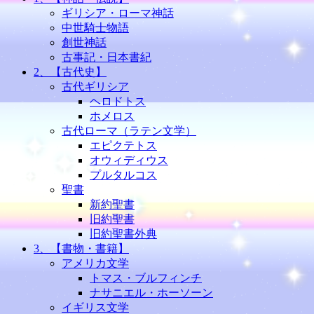
ギリシア・ローマ神話
中世騎士物語
創世神話
古事記・日本書紀
2、【古代史】
古代ギリシア
ヘロドトス
ホメロス
古代ローマ（ラテン文学）
エピクテトス
オウィディウス
プルタルコス
聖書
新約聖書
旧約聖書
旧約聖書外典
3、【書物・書籍】
アメリカ文学
トマス・ブルフィンチ
ナサニエル・ホーソーン
イギリス文学