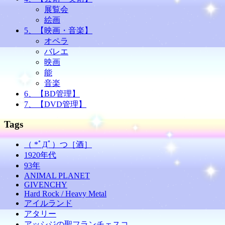
展覧会
絵画
5、【映画・音楽】
オペラ
バレエ
映画
能
音楽
6、【BD管理】
7、【DVD管理】
Tags
（ *ﾟДﾟ）つ［酒］
1920年代
93年
ANIMAL PLANET
GIVENCHY
Hard Rock / Heavy Metal
アイルランド
アタリー
アッシジの聖フランチェスコ