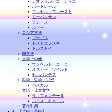
テオフィル・ゴーティエ
ボードレール
マルセル・プルースト
モーパッサン
ラシーヌ
ルソー
ロシア文学
ゴーゴリ
ドストエフスキー
トルストイ
国文学
文学その他
ウンベルト・エーコ
オスカー・ワイルド
セルバンテス
科学・哲学・思想
パスカル
童話・児童文学
ラ・フォンテーヌ
ルイス・キャロル
著作引用
4、【芸術・美術】