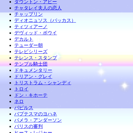
ダウントン・アビー
チャタレイ夫人の恋人
チャップリン
ディオニュソス（バッカス）
ティツィアーノ
デヴィッド・ボウイ
デカルト
テューダー朝
テレビシリーズ
テレンス・スタンプ
テンプル騎士団
ドキュメンタリー
ドリアン・グレイ
トリストラム・シャンディ
トロイ
ドン・キホーテ
ネロ
パピルス
バプテスマのヨハネ
パメラ・アンダーソン
パリスの審判
ヒース・レジャー