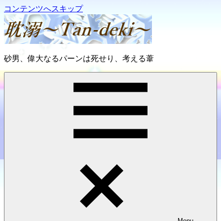
コンテンツへスキップ
耽
砂男、偉大なるパーンは死せり、考える葦
溺
～
Tan-
deki
～
Menu