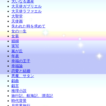
大いなる遺産
大天使ガブリエル
大天使ラファエル
大聖堂
天使画
失われた時を求めて
女の一生
女装
娼婦
実写
嵐が丘
年表
幸福の王子
幸福論
恋愛と結婚
悪魔、サタン
戯曲
戯言
推理小説
旅行記、航海記、漂流記
時代背景
月世界旅行