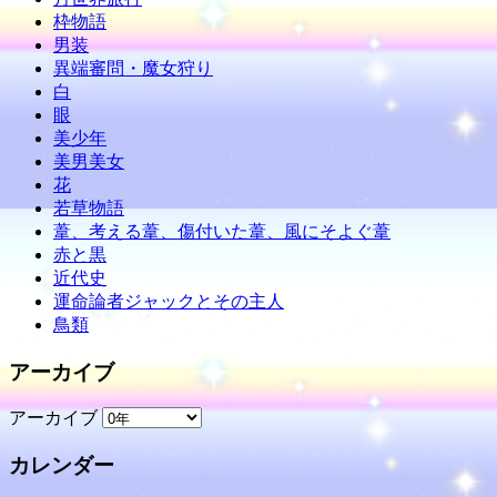
枠物語
男装
異端審問・魔女狩り
白
眼
美少年
美男美女
花
若草物語
葦、考える葦、傷付いた葦、風にそよぐ葦
赤と黒
近代史
運命論者ジャックとその主人
鳥類
アーカイブ
アーカイブ
カレンダー