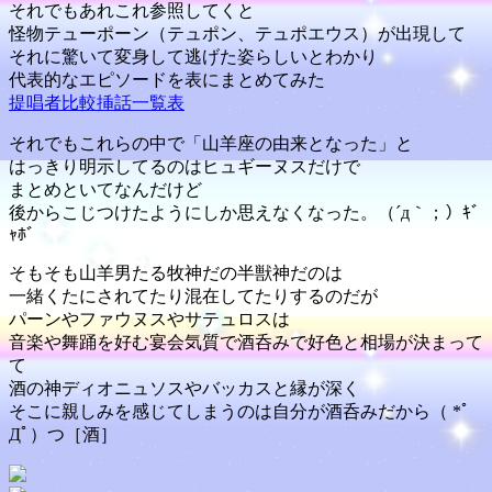
それでもあれこれ参照してくと
怪物テューポーン（テュポン、テュポエウス）が出現して
それに驚いて変身して逃げた姿らしいとわかり
代表的なエピソードを表にまとめてみた
提唱者比較挿話一覧表
それでもこれらの中で「山羊座の由来となった」と
はっきり明示してるのはヒュギーヌスだけで
まとめといてなんだけど
後からこじつけたようにしか思えなくなった。（´д｀；）ｷﾞ
ｬﾎﾞ
そもそも山羊男たる牧神だの半獣神だのは
一緒くたにされてたり混在してたりするのだが
パーンやファウヌスやサテュロスは
音楽や舞踊を好む宴会気質で酒呑みで好色と相場が決まって
て
酒の神ディオニュソスやバッカスと縁が深く
そこに親しみを感じてしまうのは自分が酒呑みだから（ *ﾟ
Дﾟ）つ［酒］