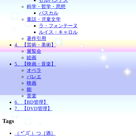
セルバンテス
科学・哲学・思想
パスカル
童話・児童文学
ラ・フォンテーヌ
ルイス・キャロル
著作引用
4、【芸術・美術】
展覧会
絵画
5、【映画・音楽】
オペラ
バレエ
映画
能
音楽
6、【BD管理】
7、【DVD管理】
Tags
（ *ﾟДﾟ）つ［酒］