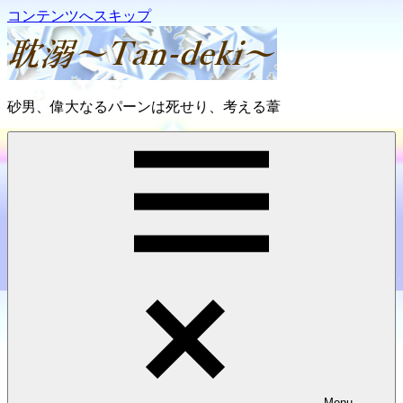
コンテンツへスキップ
耽
砂男、偉大なるパーンは死せり、考える葦
溺
～
Tan-
deki
～
Menu