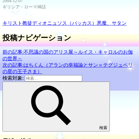
2004-12-07
ン
ィ
ギリシア・ローマ神話
ド
ン
ウ
ド
で
ウ
開
で
キリスト教徒
ディオニュソス（バッカス）
悪魔、サタン
き
開
ま
き
す)
ま
す)
投稿ナビゲーション
前の記事:
不思議の国のアリス展～ルイス・キャロルのお伽
の世界～
次の記事:
はちくん（アランの幸福論とサン＝テグジュペリ
の星の王子さま）
検索対象:
検索