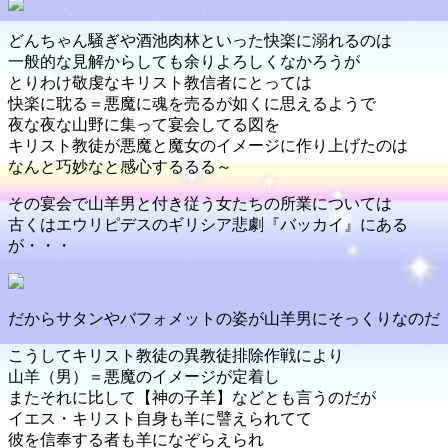
どんちゃん騒ぎや酒池肉林といった快楽に溺れるのは
一般的な見解からしても余りよろしくなかろうが
とりわけ敬虔なキリスト教信者にとっては
快楽に耽る＝悪魔に魂を売るが如くに思えるようで
夜な夜な山野に集って宴会してる図を
キリスト教徒が悪魔と魔女のイメージに作り上げたのは
なんと巧妙なと感心するるる～
その宴会で山羊男と付き従う女たちの所業については
古くはエウリピデスのギリシア悲劇『バッカイ』にある
が・・・
だからサタンやバフォメットの姿が山羊男にそっくりなのだ
こうしてキリスト教徒の異教徒排除作戦により
山羊（男）＝悪魔のイメージが定着し
またそれに比して【神の子羊】などとも言うのだが
イエス・キリスト自身も羊に譬えられてて
彼を信奉する者も羊になぞらえられ