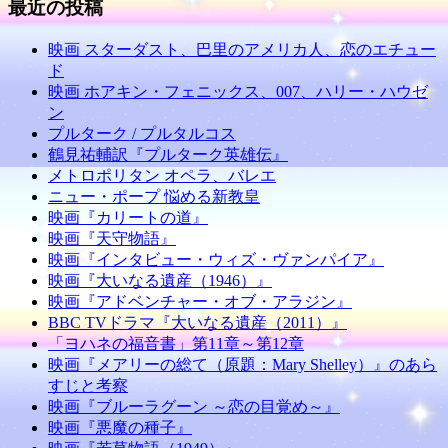
最近の投稿
映画 スターダスト、巴里のアメリカ人、恋のエチュー
ド
映画 ホアキン・フェニックス、007、ハリー・ハウゼ
ン
プルターク / プルタルコス
鶴見祐輔訳『プルターク英雄伝』
メトロポリタン オペラ、バレエ
ニュー・ポープ 悩める新教皇
映画『カリートの道』
映画『天守物語』
映画『インタビュー・ウィズ・ヴァンパイア』
映画『大いなる遺産（1946）』
映画『アドベンチャー・オブ・アラジン』
BBC TVドラマ『大いなる遺産（2011）』
「ヨハネの福音書」第11章～第12章
映画『メアリーの総て（原題：Mary Shelley）』のあら
すじと考察
映画『ブルーラグーン ～恋の目覚め～』
映画『悪魔の種子』