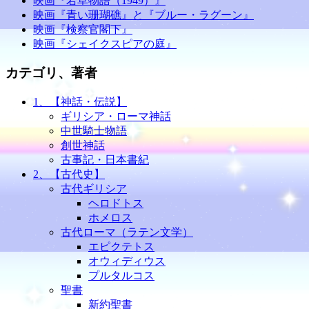
映画『若草物語（1949）』
映画『青い珊瑚礁』と『ブルー・ラグーン』
映画『検察官閣下』
映画『シェイクスピアの庭』
カテゴリ、著者
1、【神話・伝説】
ギリシア・ローマ神話
中世騎士物語
創世神話
古事記・日本書紀
2、【古代史】
古代ギリシア
ヘロドトス
ホメロス
古代ローマ（ラテン文学）
エピクテトス
オウィディウス
プルタルコス
聖書
新約聖書