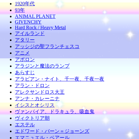
1920年代
93年
ANIMAL PLANET
GIVENCHY
Hard Rock / Heavy Metal
アイルランド
アタリー
アッシジの聖フランチェスコ
アニメ
アポロン
アラジンと魔法のランプ
あらすじ
アラビアン・ナイト、千一夜、千夜一夜
アラン・ドロン
アレクサンドロス大王
アンナ・カレーニナ
イシスとオシリス
ヴァンパイア、ドラキュラ、吸血鬼
ヴィクトリア朝
エステル
エドワード・バーン＝ジョーンズ
エマニュエル・ベアール