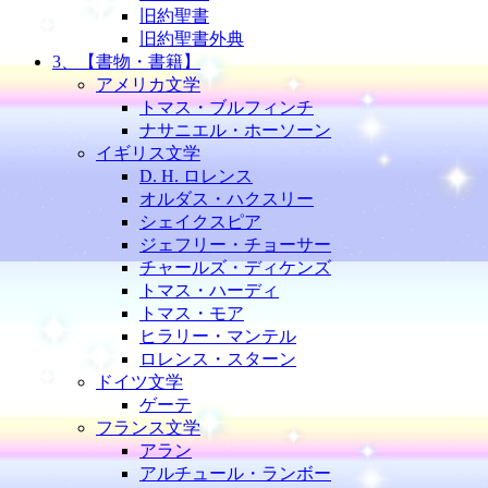
旧約聖書
旧約聖書外典
3、【書物・書籍】
アメリカ文学
トマス・ブルフィンチ
ナサニエル・ホーソーン
イギリス文学
D. H. ロレンス
オルダス・ハクスリー
シェイクスピア
ジェフリー・チョーサー
チャールズ・ディケンズ
トマス・ハーディ
トマス・モア
ヒラリー・マンテル
ロレンス・スターン
ドイツ文学
ゲーテ
フランス文学
アラン
アルチュール・ランボー