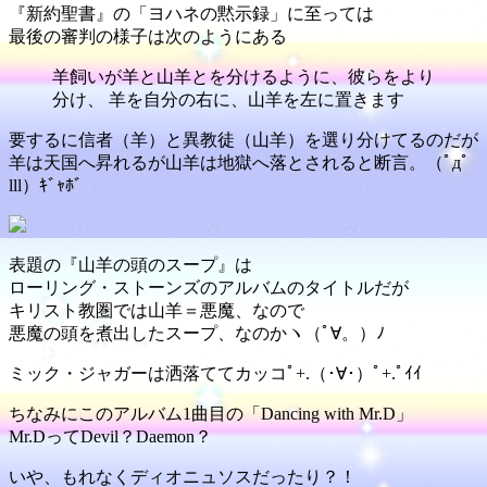
『新約聖書』の「ヨハネの黙示録」に至っては
最後の審判の様子は次のようにある
羊飼いが羊と山羊とを分けるように、彼らをより
分け、 羊を自分の右に、山羊を左に置きます
要するに信者（羊）と異教徒（山羊）を選り分けてるのだが
羊は天国へ昇れるが山羊は地獄へ落とされると断言。（ﾟдﾟ
lll）ｷﾞｬﾎﾞ
表題の『山羊の頭のスープ』は
ローリング・ストーンズのアルバムのタイトルだが
キリスト教圏では山羊＝悪魔、なので
悪魔の頭を煮出したスープ、なのかヽ（ﾟ∀。）ﾉ
ミック・ジャガーは洒落ててカッコﾟ+.（･∀･）ﾟ+.ﾟｲｲ
ちなみにこのアルバム1曲目の「Dancing with Mr.D」
Mr.DってDevil？Daemon？
いや、もれなくディオニュソスだったり？！