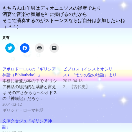
もちろん山羊男はディオニュソスの従者であり
酒宴で音楽や舞踊を神に捧げるのだから
そこで演奏するのがストーンズならば自分は参加したいね
（
＾＾
）
共有:
ク
Facebook
ク
ク
リ
で
リ
リ
ッ
共
ッ
ッ
ク
有
ク
ク
し
す
し
し
て
る
て
て
アポロドーロスの『ギリシア
ビブロス（イシスとオシリ
Twitter
に
印
友
で
は
刷
達
神話（Bibliotheke）』
ス）『七つの愛の物語』より
共
ク
(新
に
本棚に居並ぶ本の中で ギリシ
2012-04-18
有
リ
し
メ
(新
ッ
い
ー
ア神話の総括的な系譜と言え
2、【古代史】
し
ク
ウ
ル
ば その古さからもヘシオドス
い
し
ィ
で
ウ
て
ン
リ
の『神統記』だろう…
ィ
く
ド
ン
ン
だ
ウ
ク
2004-12-12
ド
さ
で
を
ギリシア・ローマ神話
ウ
い
開
送
で
(新
き
信
開
し
ま
(新
文庫クセジュ『ギリシア神
き
い
す)
し
話』
ま
ウ
い
す)
ィ
ウ