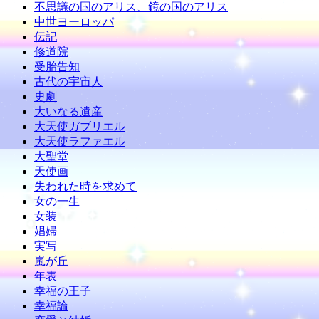
不思議の国のアリス、鏡の国のアリス
中世ヨーロッパ
伝記
修道院
受胎告知
古代の宇宙人
史劇
大いなる遺産
大天使ガブリエル
大天使ラファエル
大聖堂
天使画
失われた時を求めて
女の一生
女装
娼婦
実写
嵐が丘
年表
幸福の王子
幸福論