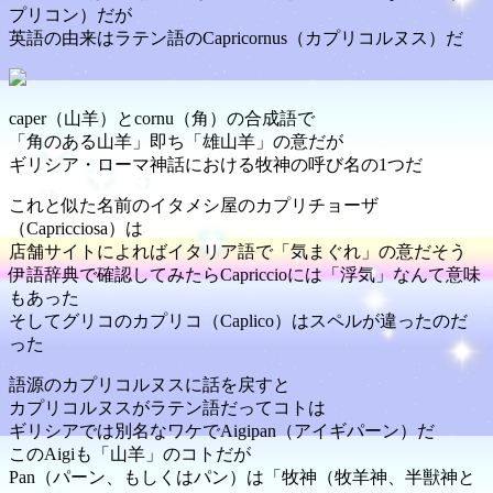
プリコン）だが
英語の由来はラテン語のCapricornus（カプリコルヌス）だ
caper（山羊）とcornu（角）の合成語で
「角のある山羊」即ち「雄山羊」の意だが
ギリシア・ローマ神話における牧神の呼び名の1つだ
これと似た名前のイタメシ屋のカプリチョーザ
（Capricciosa）は
店舗サイトによればイタリア語で「気まぐれ」の意だそう
伊語辞典で確認してみたらCapriccioには「浮気」なんて意味
もあった
そしてグリコのカプリコ（Caplico）はスペルが違ったのだ
った
語源のカプリコルヌスに話を戻すと
カプリコルヌスがラテン語だってコトは
ギリシアでは別名なワケでAigipan（アイギパーン）だ
このAigiも「山羊」のコトだが
Pan（パーン、もしくはパン）は「牧神（牧羊神、半獣神と