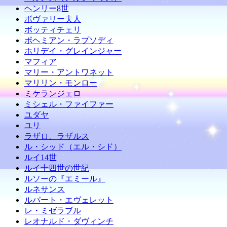
ヘンリー8世
ボヴァリー夫人
ボッティチェリ
ボヘミアン・ラプソディ
ホリデイ・グレインジャー
マフィア
マリー・アントワネット
マリリン・モンロー
ミケランジェロ
ミシェル・ファイファー
ユダヤ
ユリ
ラザロ、ラザルス
ル・シッド（エル・シド）
ルイ14世
ルイ十四世の世紀
ルソーの『エミール』
ルネサンス
ルパート・エヴェレット
レ・ミゼラブル
レオナルド・ダヴィンチ