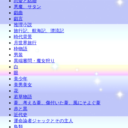
恋愛と結婚
悪魔、サタン
戯曲
戯言
推理小説
旅行記、航海記、漂流記
時代背景
月世界旅行
枠物語
男装
異端審問・魔女狩り
白
眼
美少年
美男美女
花
若草物語
葦、考える葦、傷付いた葦、風にそよぐ葦
赤と黒
近代史
運命論者ジャックとその主人
鳥類