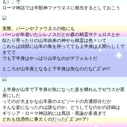
も）」で
ローマ神話では半獣神ファウヌスに相当するとしておこう
実際、パーンやファウヌスの他にも
パーンが年老いたシレノスだとか森の精霊サテュロスとか
似たり寄ったりの山羊由来の神やら精霊は色々いて
これらは頭部に山羊の角を持ってても上半身は人間らしくで
きてて
でも下半身はやっぱり山羊なのがデフォルトだ
ところが山羊座となると下半身は魚なのだな(ﾟДﾟ)ﾊｧ?
上半身が山羊で下半身が魚になった姿を憐れんでゼウスが星
座にした
ってのが大まかな山羊座のエピソードの共通部分だが
そんな姿になったのは誰なのか、どうしてなのかの詳細は
ギリシア・ローマ神話的には異説・異論が多過ぎて
どれも信憑性に事欠くのだった(ﾟДﾟ;)ﾊｧア?