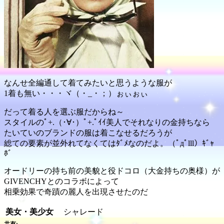
なんせ全編通して着てみたいと思うような服が
1着も無い・・・ヾ（・_・；）ぉぃぉぃ
だって着る人を選ぶ服だからね～
スタイルのﾟ+.（･∀･）ﾟ+.ﾟｲｲ美人でそれなりの金持ちなら
たいていのブランドの服は着こなせるだろうが
総ての要素が並外れてなくてはﾀﾞﾒなのだよ。（ﾟдﾟlll）ｷﾞｬ
ﾎﾞ
オードリーの持ち前の美貌と役ドコロ（大金持ちの奥様）が
GIVENCHYとのコラボによって
相乗効果で奇蹟の麗人を出現させたのだ
美女・美少女
シャレード