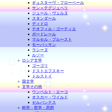
ギュスターヴ・フローベール
サン＝テグジュペリ
ジュール・ヴェルヌ
スタンダール
ディドロ
テオフィル・ゴーティエ
ボードレール
マルセル・プルースト
モーパッサン
ラシーヌ
ルソー
ロシア文学
ゴーゴリ
ドストエフスキー
トルストイ
国文学
文学その他
ウンベルト・エーコ
オスカー・ワイルド
セルバンテス
科学・哲学・思想