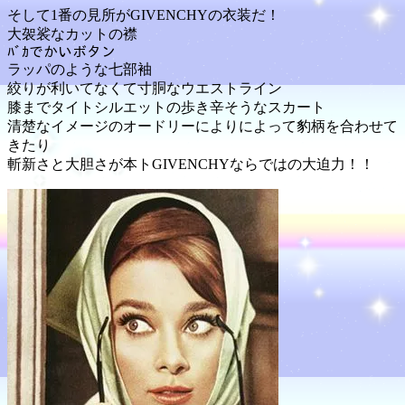
そして1番の見所がGIVENCHYの衣装だ！
大袈裟なカットの襟
ﾊﾞｶでかいボタン
ラッパのような七部袖
絞りが利いてなくて寸胴なウエストライン
膝までタイトシルエットの歩き辛そうなスカート
清楚なイメージのオードリーによりによって豹柄を合わせて
きたり
斬新さと大胆さが本トGIVENCHYならではの大迫力！！