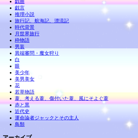
戯曲
戯言
推理小説
旅行記、航海記、漂流記
時代背景
月世界旅行
枠物語
男装
異端審問・魔女狩り
白
眼
美少年
美男美女
花
若草物語
葦、考える葦、傷付いた葦、風にそよぐ葦
赤と黒
近代史
運命論者ジャックとその主人
鳥類
アーカイブ