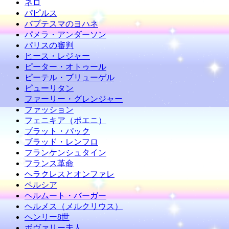
ネロ
パピルス
バプテスマのヨハネ
パメラ・アンダーソン
パリスの審判
ヒース・レジャー
ピーター・オトゥール
ピーテル・ブリューゲル
ピューリタン
ファーリー・グレンジャー
ファッション
フェニキア（ポエニ）
ブラット・パック
ブラッド・レンフロ
フランケンシュタイン
フランス革命
ヘラクレスとオンファレ
ペルシア
ヘルムート・バーガー
ヘルメス（メルクリウス）
ヘンリー8世
ボヴァリー夫人