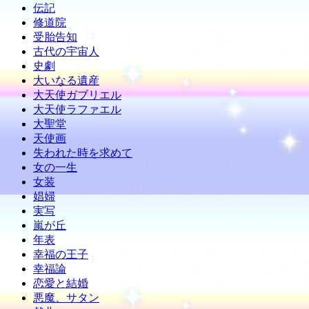
伝記
修道院
受胎告知
古代の宇宙人
史劇
大いなる遺産
大天使ガブリエル
大天使ラファエル
大聖堂
天使画
失われた時を求めて
女の一生
女装
娼婦
実写
嵐が丘
年表
幸福の王子
幸福論
恋愛と結婚
悪魔、サタン