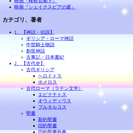
映画『検察官閣下』
映画『シェイクスピアの庭』
カテゴリ、著者
1、【神話・伝説】
ギリシア・ローマ神話
中世騎士物語
創世神話
古事記・日本書紀
2、【古代史】
古代ギリシア
ヘロドトス
ホメロス
古代ローマ（ラテン文学）
エピクテトス
オウィディウス
プルタルコス
聖書
新約聖書
旧約聖書
旧約聖書外典