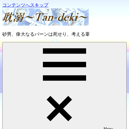
コンテンツへスキップ
耽
砂男、偉大なるパーンは死せり、考える葦
溺
～
Tan-
deki
～
Menu