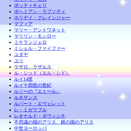
ボッティチェリ
ボヘミアン・ラプソディ
ホリデイ・グレインジャー
マフィア
マリー・アントワネット
マリリン・モンロー
ミケランジェロ
ミシェル・ファイファー
ユダヤ
ユリ
ラザロ、ラザルス
ル・シッド（エル・シド）
ルイ14世
ルイ十四世の世紀
ルソーの『エミール』
ルネサンス
ルパート・エヴェレット
レ・ミゼラブル
レオナルド・ダヴィンチ
不思議の国のアリス、鏡の国のアリス
中世ヨーロッパ