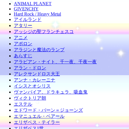
ANIMAL PLANET
GIVENCHY
Hard Rock / Heavy Metal
アイルランド
アタリー
アッシジの聖フランチェスコ
アニメ
アポロン
アラジンと魔法のランプ
あらすじ
アラビアン・ナイト、千一夜、千夜一夜
アラン・ドロン
アレクサンドロス大王
アンナ・カレーニナ
イシスとオシリス
ヴァンパイア、ドラキュラ、吸血鬼
ヴィクトリア朝
エステル
エドワード・バーン＝ジョーンズ
エマニュエル・ベアール
エリザベス・テイラー
エリザベス1世