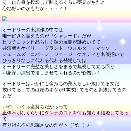
そこに自身を投影して酔えるくらい夢見がちだと
心地好いのかもだが・・・？！
オードリーの出演作の中では
唯一好きと言えるのが『シャレード』だが
ヒッチコック作品らしく話の展開が謎めいてて
共演者もケイリー・グラント、ウォルター・マッソー、
ジェームズ・コバーン、ジョージ・ケネディと名優揃いで
ひっきりなしに代わる代わる登場しては
オードリーの完璧な美しさをまるで無視して立ち回り
印象深い演出で愉しませてくれるのが心憎い！
オードリーはいかにも金持ちの美人らしい抜けてる女だ
抜けてる、てのは頭のネジが1本抜けてるのと垢抜けてるの
とだ
いや、いくら金持ちだからって
正体不明なくらいにダンナのコトを何も知らず結婚してるっ
て
有り得ん不可思議さなのだがヽ（ﾟ∀。）ﾉ