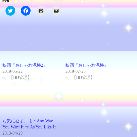
共有:
ク
Facebook
ク
ク
リ
で
リ
リ
ッ
共
ッ
ッ
ク
有
ク
ク
し
す
し
し
て
る
て
て
Twitter
に
印
友
で
は
刷
達
共
ク
(新
に
有
リ
し
メ
(新
ッ
い
ー
し
ク
ウ
ル
い
し
ィ
で
ウ
て
ン
リ
ィ
く
ド
ン
映画『おしゃれ泥棒2』
映画『おしゃれ泥棒』
ン
だ
ウ
ク
2019-05-22
2019-07-25
ド
さ
で
を
ウ
い
開
送
6、【BD管理】
6、【BD管理】
で
(新
き
信
開
し
ま
(新
き
い
す)
し
ま
ウ
い
す)
ィ
ウ
ン
ィ
ド
ン
ウ
ド
で
ウ
開
で
き
開
お気に召すまま：Any Way
ま
き
You Want It ☆ As You Like It
す)
ま
す)
2013-04-29