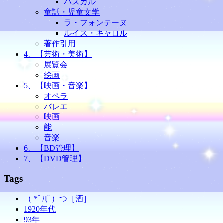
パスカル
童話・児童文学
ラ・フォンテーヌ
ルイス・キャロル
著作引用
4、【芸術・美術】
展覧会
絵画
5、【映画・音楽】
オペラ
バレエ
映画
能
音楽
6、【BD管理】
7、【DVD管理】
Tags
（ *ﾟДﾟ）つ［酒］
1920年代
93年