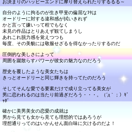
お決まりのハッピーエンドに摩り替えられたりするるる～
自分のように拘るのが生き甲斐の偏屈なｦﾀは
オードリーに対する違和感が拭いきれず
かと言って嫌いって程でもなく
未見の作品はとりあえず観てしまうし
あれこれ脱力感を覚えつつも
毎度、その美貌には敬服せざるを得なかったりするのだ
圧倒的な美しさによって
周囲を蹴散らすパワーが彼女の魅力なのだろう
歴史を覆したような美女たちは
きっとオードリーと同じ輝きを持ってたのだろう
そしてそんな愛でる要素だけで成り立ってる美女が
男に恋われるのは当たり前過ぎだろう・・・。（´д｀；）ｷﾞ
ｬﾎﾞ
確かに美男美女の恋愛の成就は
男から見ても女から見ても理想的ではあろうが
理想通りってのはいかんせん面白味に欠けるのだよ！