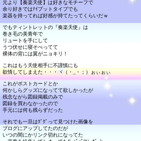
元より【奏楽天使】は好きなモチーフで
余り好きではﾅｲプットタイプでも
楽器を持ってれば好感が持てたってくらいだｗ
でもティントレットの『奏楽天使』は
巻き毛の美青年で
リュートを手にして
うつ伏せに寝そべってて
裸体の背には翼がニョキリ！
これはもう天使相手に不謹慎にも
欲情してしまえた・・・ヾ（・_・；）ぉぃぉぃ
これがポストカードとか
何かしらグッズになってて欲しかったが
残念ながら図録掲載のみで
図録を買わなかったので
手元には何も残らずだった
それでも一旦はｸﾞｸﾞって見つけた画像を
ブログにアップしてたのだが
いつの間にかリンク切れになってた