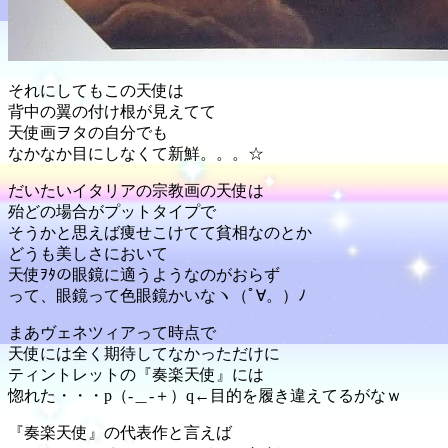
それにしてもこの天使は
背中の翼の付け根が見えてて
天使画ヲタの自分でも
なかなか目にしなくて新鮮。。。☆
だいたいイタリアの宗教画の天使は
殆どの場合がプットタイプで
そうかと思えば痩せこけてて貧相なのとか
どうも美しさにおいて
天使ｦﾀの眼鏡に適うようなのがおらず
って、眼鏡って色眼鏡かいなヽ（ﾟ∀。）ﾉ
まあヴェネツィアって時点で
天使には全く期待してなかっただけに
ティントレットの『奏楽天使』には
惚れた・・・p（-＿-＋）q←目的を履き違えてるがなｗ
『奏楽天使』の代表作と言えば