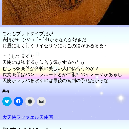
これもプットタイプだが
表情が+.（･∀･）ﾟ+.ﾟｲｲからなんか好きだ
お昼によく行くサイゼリヤにもこの絵があるるる～
こうして見ると
天使には弦楽器が似合う気がするのだが
むしろ弦楽器が容貌の美しい人に似合うのか？
吹奏楽器はパン・フルートとか半獣神のイメージがあるし
天使がラッパを吹くのは最後の審判の予兆だからな
共有:
ク
Facebook
ク
ク
リ
で
リ
リ
ッ
共
ッ
ッ
ク
有
ク
ク
し
す
し
し
大天使ラファエル
天使画
て
る
て
て
Twitter
に
印
友
で
は
刷
達