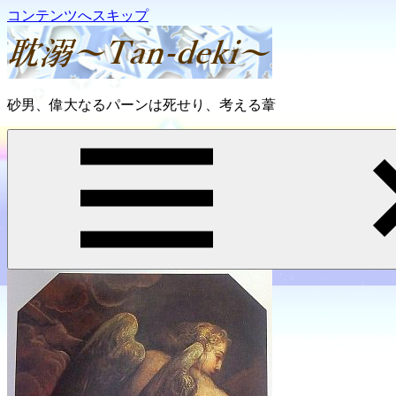
コンテンツへスキップ
耽
砂男、偉大なるパーンは死せり、考える葦
溺
～
Tan-
deki
～