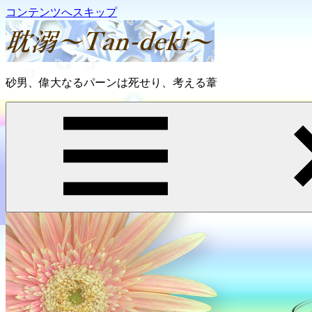
コンテンツへスキップ
耽
砂男、偉大なるパーンは死せり、考える葦
溺
～
Tan-
deki
～