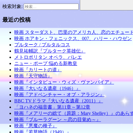
ま
ウ
い
す)
ィ
ウ
検索対象:
ン
ィ
ド
ン
ウ
ド
最近の投稿
で
ウ
開
で
き
開
ま
き
映画 スターダスト、巴里のアメリカ人、恋のエチュー
す)
ま
映画 ホアキン・フェニックス、007、ハリー・ハウゼン
す)
プルターク / プルタルコス
鶴見祐輔訳『プルターク英雄伝』
メトロポリタン オペラ、バレエ
ニュー・ポープ 悩める新教皇
映画『カリートの道』
映画『天守物語』
映画『インタビュー・ウィズ・ヴァンパイア』
映画『大いなる遺産（1946）』
映画『アドベンチャー・オブ・アラジン』
BBC TVドラマ『大いなる遺産（2011）』
「ヨハネの福音書」第11章～第12章
映画『メアリーの総て（原題：Mary Shelley）』のあ
映画『ブルーラグーン ～恋の目覚め～』
映画『悪魔の種子』
映画『若草物語（1949）』