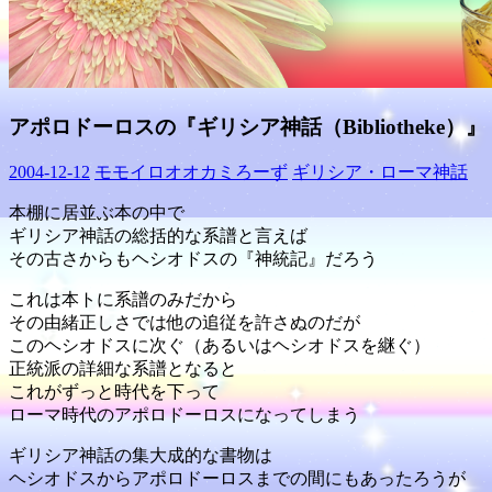
アポロドーロスの『ギリシア神話（Bibliotheke）』
2004-12-12
モモイロオオカミろーず
ギリシア・ローマ神話
本棚に居並ぶ本の中で
ギリシア神話の総括的な系譜と言えば
その古さからもヘシオドスの『神統記』だろう
これは本トに系譜のみだから
その由緒正しさでは他の追従を許さぬのだが
このヘシオドスに次ぐ（あるいはヘシオドスを継ぐ）
正統派の詳細な系譜となると
これがずっと時代を下って
ローマ時代のアポロドーロスになってしまう
ギリシア神話の集大成的な書物は
ヘシオドスからアポロドーロスまでの間にもあったろうが