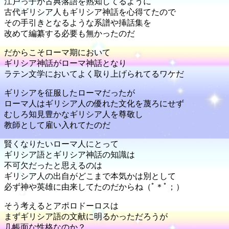
江戸っ子が古典落語を熟知してるように
古代ギリシア人もギリシア神話を心得てたので
その手引きとなるような系譜や挿話集を
改めて編纂する必要も無かったのだ
だからこそローマ期において
ギリシア神話がローマ神話となり
ラテン文学においてよく取り上げられてるワケだ
ギリシアを征服したローマだったが
ローマ人はギリシア人の優れた文化を蔑ろにせず
むしろ知見豊かなギリシア人を尊敬し
教師として雇い入れてたのだ
賢くなりたいローマ人にとって
ギリシア語とギリシア神話の知識は
不可欠だったと思えるのは
ギリシア人の出自がどこまで本気かは別として
必ず神や英雄に由来してたのだからね（ﾟ＊ﾟ；）
そう考えるとアポロドーロスは
まずギリシア語の文献に明るかっただろうが
几帳面な性格なのか？