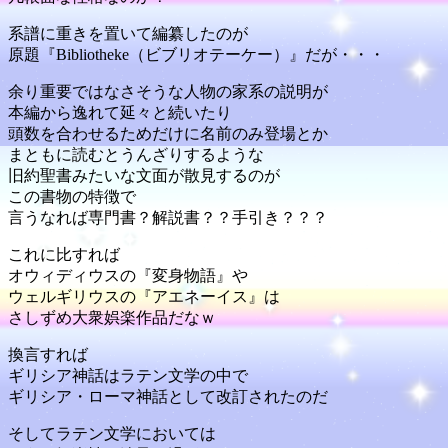
系譜に重きを置いて編纂したのが
原題『Bibliotheke（ビブリオテーケー）』だが・・・
余り重要ではなさそうな人物の家系の説明が
本編から逸れて延々と続いたり
頭数を合わせるためだけに名前のみ登場とか
まともに読むとうんざりするような
旧約聖書みたいな文面が散見するのが
この書物の特徴で
言うなれば専門書？解説書？？手引き？？？
これに比すれば
オウィディウスの『変身物語』や
ウェルギリウスの『アエネーイス』は
さしずめ大衆娯楽作品だなｗ
換言すれば
ギリシア神話はラテン文学の中で
ギリシア・ローマ神話として改訂されたのだ
そしてラテン文学においては