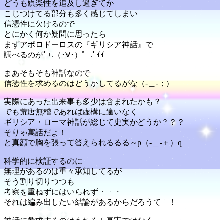
どうも娯楽性を追及し過ぎてか
こじつけてる部分も多く感じてしまい
信憑性に欠けるので
とにかく何か疑問に思ったら
まずアポロドーロスの『ギリシア神話』で
調べるのがﾟ+.（･∀･）ﾟ+.ﾟｲｲ
まあそもそも神話なので
信憑性を求めるのはどうかしてるがな（-＿-；）
実際にあった出来事も多少は含まれたかも？
でも荒唐無稽であれば虚構に違いなく
ギリシア・ローマ神話が総じて史実かどうか？？？
そりゃ寓話だよ！
と真顔で胸を張って答えられるるる～p（-＿-＋）q
科学的に検証するのに
無理があるのは重々承知してるが
そう割り切りつつも
考察を重ねずにはいられず・・・
それは編み出したい結論があるからだろうて！！