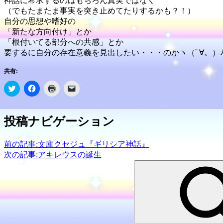
神話に希求するのはもちろん真実ではなく
（でもたまたま事実を突き止めてたりするかも？！）
自分の思想や嗜好の
「新たな方向付け」とか
「根付いてる部分への共感」とか
要するに自分の存在意義を見出したい・・・のかヽ（ﾟ∀。）
共有:
ク
Facebook
ク
ク
リ
で
リ
リ
ッ
共
ッ
ッ
ク
有
ク
ク
し
す
し
し
投稿ナビゲーション
て
る
て
て
Twitter
に
印
友
で
は
刷
達
共
ク
(新
に
前の記事:
文庫クセジュ『ギリシア神話』
有
リ
し
メ
(新
ッ
い
ー
次の記事:
アキレウスの誕生
し
ク
ウ
ル
い
し
ィ
で
ウ
て
ン
リ
ィ
く
ド
ン
ン
だ
ウ
ク
ド
さ
で
を
ウ
い
開
送
で
(新
き
信
開
し
ま
(新
き
い
す)
し