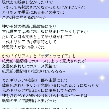
現代まで残存しなかったりで
（あっても邦訳されてなかっただけかもだが？）
とりあえず手元にあるモノの中では
この2冊に尽きるのだった
神や英雄の物語は民族毎にあり
古代世界では稀に粘土板に刻まれてたりもするが
たいてい口承文学として語り継がれてて
古代ギリシアでは叙事詩として
吟遊詩人が歌い継いでた
かの『イリアス』と『オデュッセイア』も
紀元前8世紀頃にホメロスによって完成されたが
文書化されたはホメロス死後で
紀元前6世紀頃と推定されてるるる～
またギリシア神話の一部を主題にして
戯曲化されたギリシア悲劇が演じられるようになったが
元のギリシア神話は人口に膾炙してたので
神を含む登場人物や繰り広げられるエピソードは
既知のモノで説明は不要だった