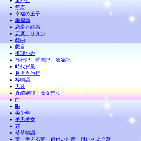
嵐が丘
年表
幸福の王子
幸福論
恋愛と結婚
悪魔、サタン
戯曲
戯言
推理小説
旅行記、航海記、漂流記
時代背景
月世界旅行
枠物語
男装
異端審問・魔女狩り
白
眼
美少年
美男美女
花
若草物語
葦、考える葦、傷付いた葦、風にそよぐ葦