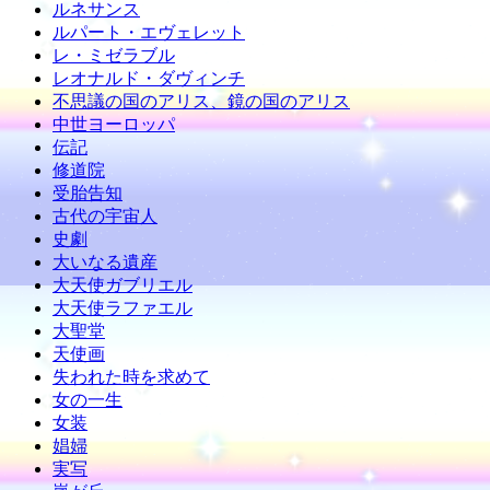
ルネサンス
ルパート・エヴェレット
レ・ミゼラブル
レオナルド・ダヴィンチ
不思議の国のアリス、鏡の国のアリス
中世ヨーロッパ
伝記
修道院
受胎告知
古代の宇宙人
史劇
大いなる遺産
大天使ガブリエル
大天使ラファエル
大聖堂
天使画
失われた時を求めて
女の一生
女装
娼婦
実写