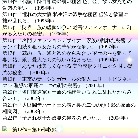
第13作「代議士跡目相続の醜い秘密 色、金、欲…女たちの
骨肉の争い」（1994年）
第14作「憧れの大女優 私生活の派手な秘密 虚飾と欲望に一
族が乱れる」（1995年）
第15作「財界一族の虚飾の争い 老害ワンマンオーナーに群
がる女たちの秘密」（1996年）
第16作「名門ファッションデザイナー家族の乱れた秘密 ブ
ランド相続を狙う女たちの華やかな争い」（1997年）
第17作「花の一族、愛と欲のからみ合い 家元の座を狙って
妻、姑、娘、愛人たちの戦いが始まった」（1999年）
第18作「あなたは美しくなれる 美容整形クリニック 甘い誘
惑の秘密」（2000年）
第19作「東京の妻、シンガポールの愛人 エリートビジネス
マン 理想の家庭に二つの顔の秘密」（2001年）
第20作「名門茶道家元一族の相続争い 乱れに乱れたからみ
合い！」（2002年）
第21作「大財閥デパート王の表と裏の二つの顔！影の家族の
相関図」（2003年）
第22作「子連れ秋子が政界の裏をのぞいた…」（2004年）
第12作～第16作収録