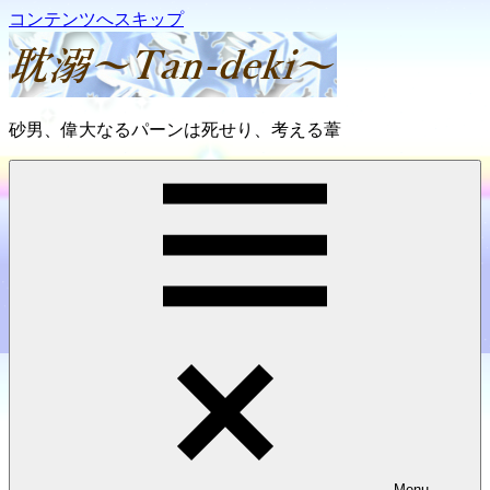
コンテンツへスキップ
耽
砂男、偉大なるパーンは死せり、考える葦
溺
～
Tan-
deki
～
Menu