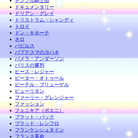
テンプル騎士団
ドキュメンタリー
ドリアン・グレイ
トリストラム・シャンディ
トロイ
ドン・キホーテ
ネロ
パピルス
バプテスマのヨハネ
パメラ・アンダーソン
パリスの審判
ヒース・レジャー
ピーター・オトゥール
ピーテル・ブリューゲル
ピューリタン
ファーリー・グレンジャー
ファッション
フェニキア（ポエニ）
ブラット・パック
ブラッド・レンフロ
フランケンシュタイン
フランス革命