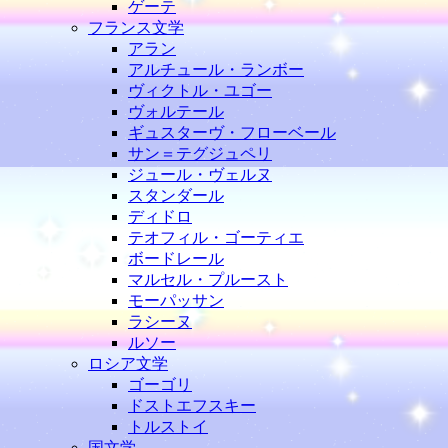
ゲーテ
フランス文学
アラン
アルチュール・ランボー
ヴィクトル・ユゴー
ヴォルテール
ギュスターヴ・フローベール
サン＝テグジュペリ
ジュール・ヴェルヌ
スタンダール
ディドロ
テオフィル・ゴーティエ
ボードレール
マルセル・プルースト
モーパッサン
ラシーヌ
ルソー
ロシア文学
ゴーゴリ
ドストエフスキー
トルストイ
国文学