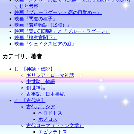
すじと考察
映画『ブルーラグーン ～恋の目覚め～』
映画『悪魔の種子』
映画『若草物語（1949）』
映画『青い珊瑚礁』と『ブルー・ラグーン』
映画『検察官閣下』
映画『シェイクスピアの庭』
カテゴリ、著者
1、【神話・伝説】
ギリシア・ローマ神話
中世騎士物語
創世神話
古事記・日本書紀
2、【古代史】
古代ギリシア
ヘロドトス
ホメロス
古代ローマ（ラテン文学）
エピクテトス