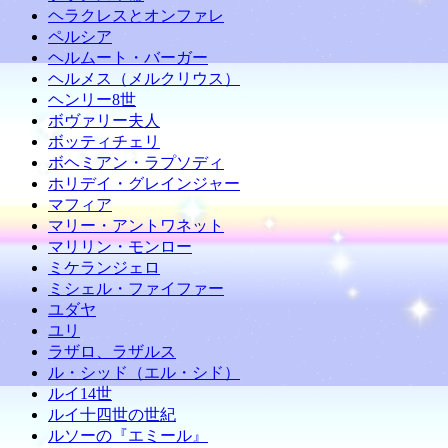
ヘラクレスとオンファレ
ペルシア
ヘルムート・バーガー
ヘルメス（メルクリウス）
ヘンリー8世
ボヴァリー夫人
ボッティチェリ
ボヘミアン・ラプソディ
ホリデイ・グレインジャー
マフィア
マリー・アントワネット
マリリン・モンロー
ミケランジェロ
ミシェル・ファイファー
ユダヤ
ユリ
ラザロ、ラザルス
ル・シッド（エル・シド）
ルイ14世
ルイ十四世の世紀
ルソーの『エミール』