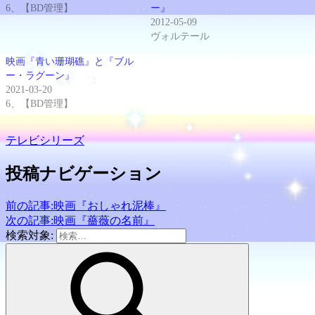
共
ク
(新
に
6、【BD管理】
ー』
有
リ
し
メ
(新
ッ
い
ー
2012-05-09
し
ク
ウ
ル
い
し
ィ
で
ヴォルテール
ウ
て
ン
リ
ィ
く
ド
ン
映画『青い珊瑚礁』と『ブル
ン
だ
ウ
ク
ド
さ
で
を
ー・ラグーン』
ウ
い
開
送
2021-03-20
で
(新
き
信
開
し
ま
(新
6、【BD管理】
き
い
す)
し
ま
ウ
い
す)
ィ
ウ
ン
ィ
テレビシリーズ
ド
ン
ウ
ド
で
ウ
投稿ナビゲーション
開
で
き
開
ま
き
す)
ま
前の記事:
映画『おしゃれ泥棒』
す)
次の記事:
映画『薔薇の名前』
検索対象: