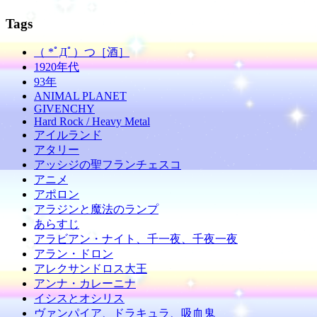
Tags
（ *ﾟДﾟ）つ［酒］
1920年代
93年
ANIMAL PLANET
GIVENCHY
Hard Rock / Heavy Metal
アイルランド
アタリー
アッシジの聖フランチェスコ
アニメ
アポロン
アラジンと魔法のランプ
あらすじ
アラビアン・ナイト、千一夜、千夜一夜
アラン・ドロン
アレクサンドロス大王
アンナ・カレーニナ
イシスとオシリス
ヴァンパイア、ドラキュラ、吸血鬼