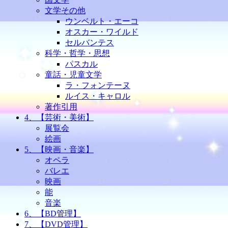
文学その他
ウンベルト・エーコ
オスカー・ワイルド
セルバンテス
科学・哲学・思想
パスカル
童話・児童文学
ラ・フォンテーヌ
ルイス・キャロル
著作引用
4、【芸術・美術】
展覧会
絵画
5、【映画・音楽】
オペラ
バレエ
映画
能
音楽
6、【BD管理】
7、【DVD管理】