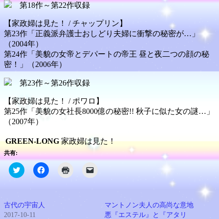
第18作～第22作収録
【家政婦は見た！ / チャップリン】
第23作「正義派弁護士おしどり夫婦に衝撃の秘密が…」
（2004年）
第24作「美貌の女帝とデパートの帝王 昼と夜二つの顔の秘
密！」（2006年）
第23作～第26作収録
【家政婦は見た！ / ポワロ】
第25作「美貌の女社長8000億の秘密!! 秋子に似た女の謎…」
（2007年）
GREEN-LONG
家政婦は見た！
共有:
ク
Facebook
ク
ク
リ
で
リ
リ
ッ
共
ッ
ッ
ク
有
ク
ク
し
す
し
し
て
る
て
て
古代の宇宙人
マントノン夫人の高尚な意地
Twitter
に
印
友
で
は
刷
達
2017-10-11
悪『エステル』と『アタリ