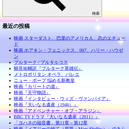
検索
最近の投稿
映画 スターダスト、巴里のアメリカ人、恋のエチュー
ド
映画 ホアキン・フェニックス、007、ハリー・ハウゼ
ン
プルターク / プルタルコス
鶴見祐輔訳『プルターク英雄伝』
メトロポリタン オペラ、バレエ
ニュー・ポープ 悩める新教皇
映画『カリートの道』
映画『天守物語』
映画『インタビュー・ウィズ・ヴァンパイア』
映画『大いなる遺産（1946）』
映画『アドベンチャー・オブ・アラジン』
BBC TVドラマ『大いなる遺産（2011）』
「ヨハネの福音書」第11章～第12章
映画『メアリーの総て（原題：Mary Shelley）』のあら