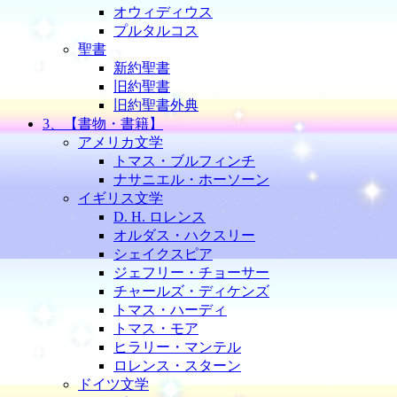
オウィディウス
プルタルコス
聖書
新約聖書
旧約聖書
旧約聖書外典
3、【書物・書籍】
アメリカ文学
トマス・ブルフィンチ
ナサニエル・ホーソーン
イギリス文学
D. H. ロレンス
オルダス・ハクスリー
シェイクスピア
ジェフリー・チョーサー
チャールズ・ディケンズ
トマス・ハーディ
トマス・モア
ヒラリー・マンテル
ロレンス・スターン
ドイツ文学