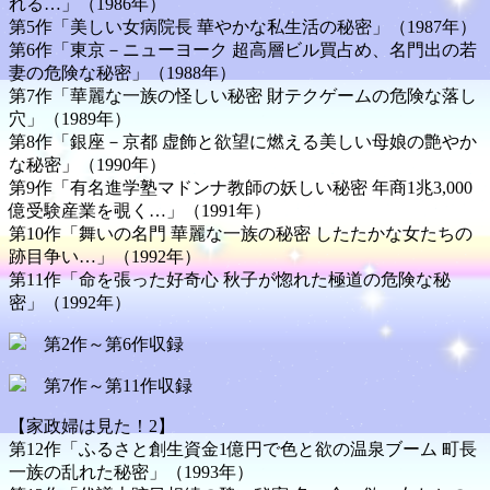
れる…」（1986年）
第5作「美しい女病院長 華やかな私生活の秘密」（1987年）
第6作「東京－ニューヨーク 超高層ビル買占め、名門出の若
妻の危険な秘密」（1988年）
第7作「華麗な一族の怪しい秘密 財テクゲームの危険な落し
穴」（1989年）
第8作「銀座－京都 虚飾と欲望に燃える美しい母娘の艶やか
な秘密」（1990年）
第9作「有名進学塾マドンナ教師の妖しい秘密 年商1兆3,000
億受験産業を覗く…」（1991年）
第10作「舞いの名門 華麗な一族の秘密 したたかな女たちの
跡目争い…」（1992年）
第11作「命を張った好奇心 秋子が惚れた極道の危険な秘
密」（1992年）
第2作～第6作収録
第7作～第11作収録
【家政婦は見た！2】
第12作「ふるさと創生資金1億円で色と欲の温泉ブーム 町長
一族の乱れた秘密」（1993年）