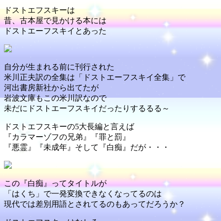
ドストエフスキーは
昔、古本屋で見かける本には
ドストエーフスキイとあった
自分が生まれる前に刊行された
米川正夫訳の全集は「ドストエーフスキイ全集」で
河出書房新社から出てたが
岩波文庫もこの米川訳なので
未だにドストエーフスキイだったりするるる～
ドストエフスキーの5大長編と言えば
『カラマーゾフの兄弟』『罪と罰』
『悪霊』『未成年』そして『白痴』だが・・・
この『白痴』ってタイトルが
「はくち」で一発変換できなくなってるのは
現代では差別用語とされてるのもあってだろうか？