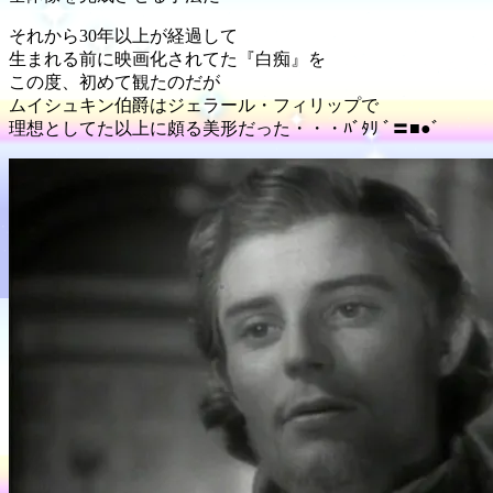
それから30年以上が経過して
生まれる前に映画化されてた『白痴』を
この度、初めて観たのだが
ムイシュキン伯爵はジェラール・フィリップで
理想としてた以上に頗る美形だった・・・ﾊﾞﾀﾘ ﾞ〓■●ﾞ