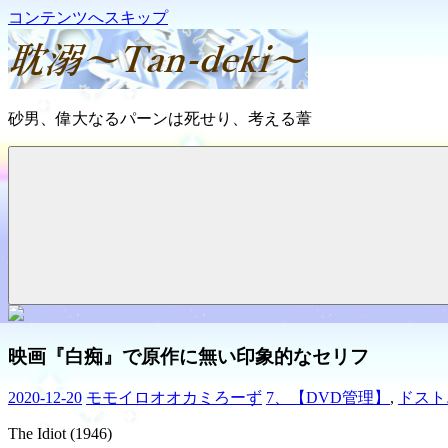
コンテンツへスキップ
耽
砂男、偉大なるパーンは死せり、考える葦
溺
～
Tan-
deki
～
映画『白痴』で原作に無い印象的なセリフ
2020-12-20
モモイロオオカミろーず
7、【DVD管理】
,
ドスト
The Idiot (1946)