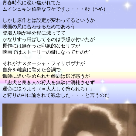
青春時代に恋い焦がれてた
ムイシュキン伯爵なワケですよ・・・ﾎｩ（*-∀-）
しかし原作とは設定が変わってるというか
映画の尺に合わせるためであろう
登場人物が半分程に減ってて
かなりすっ飛ばしてるのは予想が付いたが
原作には無かった印象的なセリフが
映画ではストーリーの鍵になってたのだ
それがナスターシャ・フィリポヴナが
自身を雌鹿に譬えた台詞で
猟師に追い詰められた雌鹿は逃げ惑うが
「忠犬と良き人の狩人を無駄に消耗させず
運命に従うよう（＝大人しく狩られろ）」
と狩りの神に諭されて観念した・・・と言うのだ