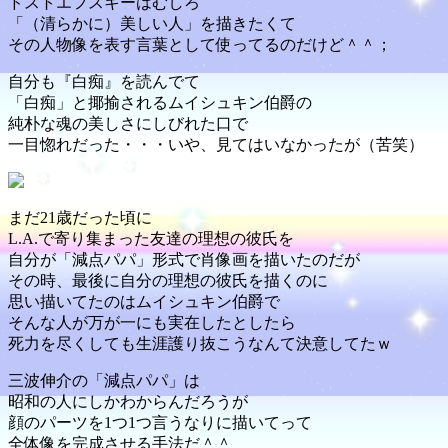
ドストエフスキーはむしろ
「（清らかに）美しい人」を描きたくて
その人物像を表す言葉として使ってるのだけど＾＾；
自分も『白痴』を読んでて
「白痴」と揶揄されるムイシュキン伯爵の
純朴な魂の美しさにしびれた口で
一目惚れだった・・・いや、見てはいなかったが（苦笑）
まだ21歳だった頃に
L.A.で寄り集まった友達の理想の彼氏を
自分が「減点パパ」形式で肖像画を描いたのだが
その時、最後に自分の理想の彼氏を描くのに
思い描いてたのはムイシュキン伯爵で
そんな人が万が一にも実在したとしたら
死力を尽くしても生涯護り抜こうなんて決意してたｗ
三波伸介の「減点パパ」は
昭和の人にしかわからんだろうが
顔のパーツを1つ1つ言うなりに描いてって
全体像を完成させる手法だ＾＾