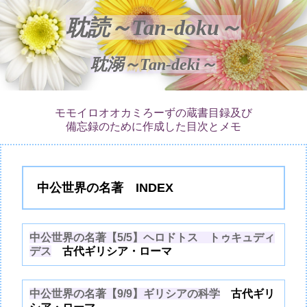
耽読～Tan-doku～
耽溺～Tan-deki～
モモイロオオカミろーずの蔵書目録及び
備忘録のために作成した目次とメモ
中公世界の名著 INDEX
中公世界の名著【5/5】ヘロドトス トゥキュディ
デス
古代ギリシア・ローマ
中公世界の名著【9/9】ギリシアの科学
古代ギリ