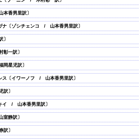
山本香男里訳〕
ヴナ〔ゾシチェンコ / 山本香男里訳〕
訳〕
村彰一訳〕
福岡星児訳〕
シス〔イワーノフ / 山本香男里訳〕
児訳〕
キイ / 山本香男里訳〕
山室静訳〕
静訳〕