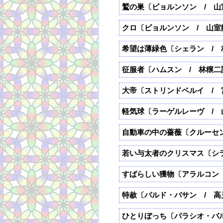
鷲の巣〔ビョルンソン / 山
クロ〔ビョルンソン / 山室
希望は薄緑色〔シェラン / 
征服者〔ハムスン / 林穣二
大帝〔ストリンドベルイ / 
軽気球〔ラーゲルレーヴ / 
自動車の中の薔薇〔クルーセ
若い与太者のクリスマス〔シ
すばらしい獲物〔アラルコン 
特赦〔パルド・バサン / 高
ひとりぼっち〔パラシオ・バ