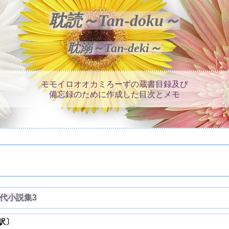
耽読～Tan-doku～
耽溺～Tan-deki～
モモイロオオカミろーずの蔵書目録及び
備忘録のために作成した目次とメモ
近代小説集3
訳〕