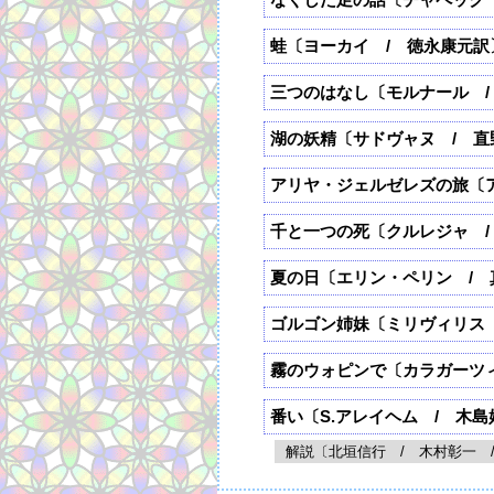
蛙〔ヨーカイ / 徳永康元訳
三つのはなし〔モルナール /
湖の妖精〔サドヴャヌ / 直
アリヤ・ジェルゼレズの旅〔
千と一つの死〔クルレジャ /
夏の日〔エリン・ペリン / 
ゴルゴン姉妹〔ミリヴィリス 
霧のウォピンで〔カラガーツ
番い〔S.アレイヘム / 木島
解説〔北垣信行 / 木村彰一 