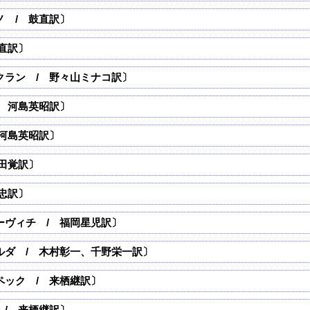
 / 鼓直訳〕
直訳〕
クラン / 野々山ミナコ訳〕
 河島英昭訳〕
河島英昭訳〕
田覚訳〕
忠訳〕
ーヴィチ / 福岡星児訳〕
ルダ / 木村彰一、千野栄一訳〕
ペック / 来栖継訳〕
/ 来栖継訳〕