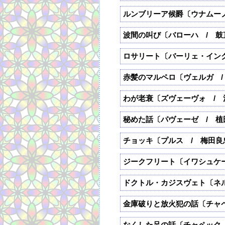
ルンブリーア候爵〔ウナムーノ
波間の叫び〔バローハ / 鼓
ロサリート〔バーリェ・イン
赤髪のマルペロ〔ヴェルガ /
わが老衰〔ズヴェーヴォ / 
秘めた話〔パヴェーゼ / 植
チョッキ〔プルス / 梅田良
ジークフリート〔イワシュケ
ドクトル・カジスヴェト〔ネ
金庫破りと放火犯の話〔チャ
なくした足の話〔チャペック 