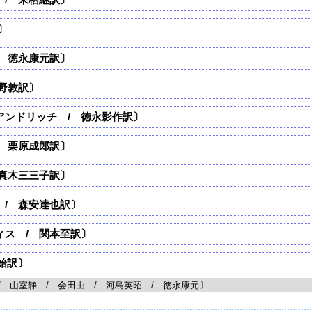
〕
 徳永康元訳〕
野敦訳〕
アンドリッチ / 徳永影作訳〕
 栗原成郎訳〕
真木三三子訳〕
/ 森安達也訳〕
ィス / 関本至訳〕
始訳〕
/ 山室静 / 会田由 / 河島英昭 / 徳永康元〕