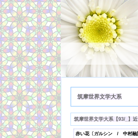
筑摩世界文学大系
筑摩世界文学大系【93/_】
赤い花〔ガルシン / 中村融