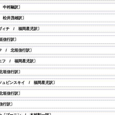
 中村融訳〕
 松井茂雄訳〕
ヴィチ / 福岡星児訳〕
垣信行訳〕
フ / 北垣信行訳〕
エフ / 福岡星児訳〕
北垣信行訳〕
ツュビンスキイ / 福岡星児訳〕
北垣信行訳〕
垣信行訳〕
士〔ブーニン / 木村彰一訳〕