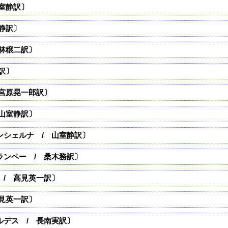
室静訳〕
静訳〕
林穣二訳〕
訳〕
宮原晃一郎訳〕
山室静訳〕
ンシェルナ / 山室静訳〕
ランペー / 桑木務訳〕
/ 高見英一訳〕
見英一訳〕
ルデス / 長南実訳〕