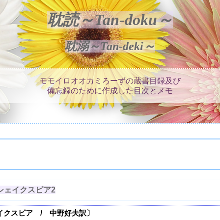
耽読～Tan-doku～
耽溺～Tan-deki～
モモイロオオカミろーずの蔵書目録及び
備忘録のために作成した目次とメモ
】シェイクスピア2
イクスピア / 中野好夫訳〕