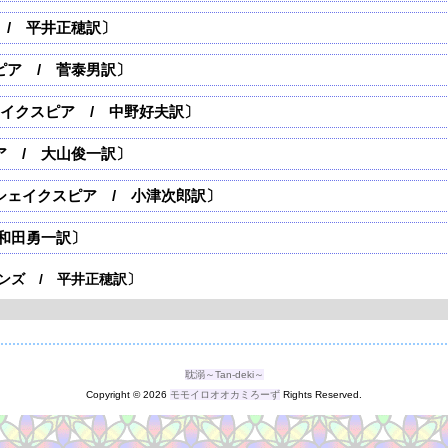
/ 平井正穂訳〕
ピア / 菅泰男訳〕
イクスピア / 中野好夫訳〕
ア / 大山俊一訳〕
シェイクスピア / 小津次郎訳〕
和田勇一訳〕
ンズ / 平井正穂訳〕
耽溺～Tan-deki～
Copyright © 2026
モモイロオオカミろーず
Rights Reserved.