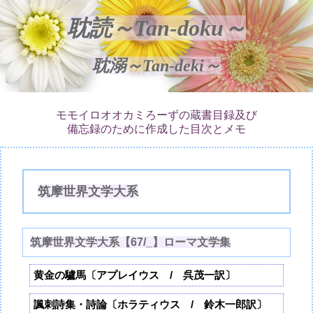
耽読～Tan-doku～
耽溺～Tan-deki～
モモイロオオカミろーずの蔵書目録及び
備忘録のために作成した目次とメモ
筑摩世界文学大系
筑摩世界文学大系【67/_】ローマ文学集
黄金の驢馬〔アプレイウス / 呉茂一訳〕
諷刺詩集・詩論〔ホラティウス / 鈴木一郎訳〕