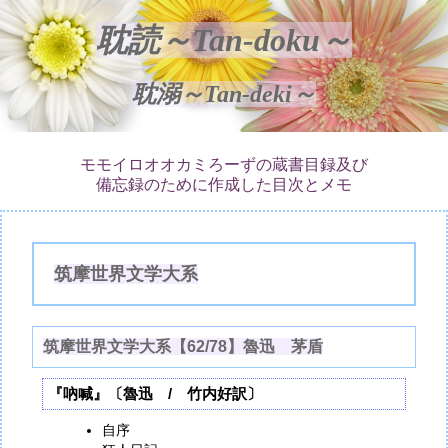
耽読～Tan-doku～
耽溺～Tan-deki～
モモイロオオカミろーずの蔵書目録及び
備忘録のために作成した目次とメモ
筑摩世界文学大系
筑摩世界文学大系【62/78】魯迅 茅盾
『吶喊』〔魯迅 / 竹内好訳〕
自序