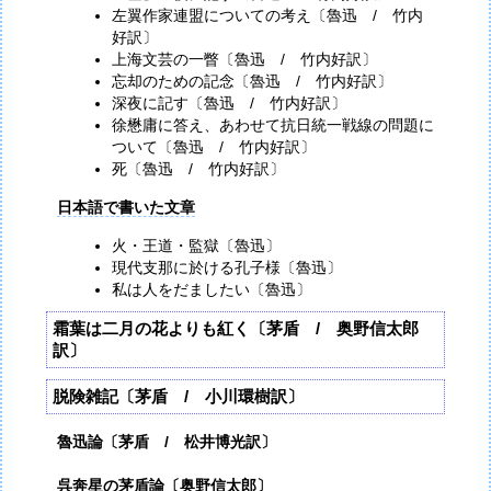
左翼作家連盟についての考え〔魯迅 / 竹内
好訳〕
上海文芸の一瞥〔魯迅 / 竹内好訳〕
忘却のための記念〔魯迅 / 竹内好訳〕
深夜に記す〔魯迅 / 竹内好訳〕
徐懋庸に答え、あわせて抗日統一戦線の問題に
ついて〔魯迅 / 竹内好訳〕
死〔魯迅 / 竹内好訳〕
日本語で書いた文章
火・王道・監獄〔魯迅〕
現代支那に於ける孔子様〔魯迅〕
私は人をだましたい〔魯迅〕
霜葉は二月の花よりも紅く〔茅盾 / 奥野信太郎
訳〕
脱険雑記〔茅盾 / 小川環樹訳〕
魯迅論〔茅盾 / 松井博光訳〕
呉奔星の茅盾論〔奥野信太郎〕