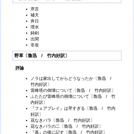
序言
補天
奔日
理水
鋳剣
出関
非攻
野草〔魯迅 / 竹内好訳〕
評論
ノラは家出してからどうなったか〔魯迅 /
竹内好訳〕
雷峰塔の倒壊について〔魯迅 / 竹内好訳〕
ふたたび雷峰塔の倒壊について〔魯迅 / 竹
内好訳〕
『フェアプレイ』は早すぎる〔魯迅 / 竹内
好訳〕
花なきバラ〔魯迅 / 竹内好訳〕
花なきバラの二〔魯迅 / 竹内好訳〕
『基』の後に記す〔魯迅 / 竹内好訳〕