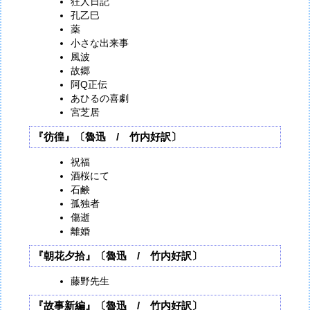
狂人日記
孔乙巳
薬
小さな出来事
風波
故郷
阿Q正伝
あひるの喜劇
宮芝居
『彷徨』〔魯迅 / 竹内好訳〕
祝福
酒桜にて
石鹸
孤独者
傷逝
離婚
『朝花夕拾』〔魯迅 / 竹内好訳〕
藤野先生
『故事新編』〔魯迅 / 竹内好訳〕