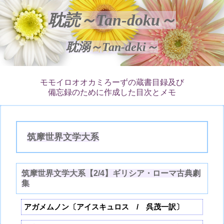
耽読～Tan-doku～
耽溺～Tan-deki～
モモイロオオカミろーずの蔵書目録及び
備忘録のために作成した目次とメモ
筑摩世界文学大系
筑摩世界文学大系【2/4】ギリシア・ローマ古典劇
集
アガメムノン〔アイスキュロス / 呉茂一訳〕