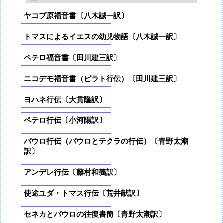
ヤコブ原福音書〔八木誠一訳〕
トマスによるイエスの幼児物語〔八木誠一訳〕
ペテロ福音書〔田川建三訳〕
ニコデモ福音書（ピラト行伝）〔田川建三訳〕
ヨハネ行伝〔大貫隆訳〕
ペテロ行伝〔小河陽訳〕
パウロ行伝（パウロとテクラの行伝）〔青野太潮
訳〕
アンデレ行伝〔藤村和義訳〕
使途ユダ・トマス行伝〔荒井献訳〕
セネカとパウロの往復書簡〔青野太潮訳〕