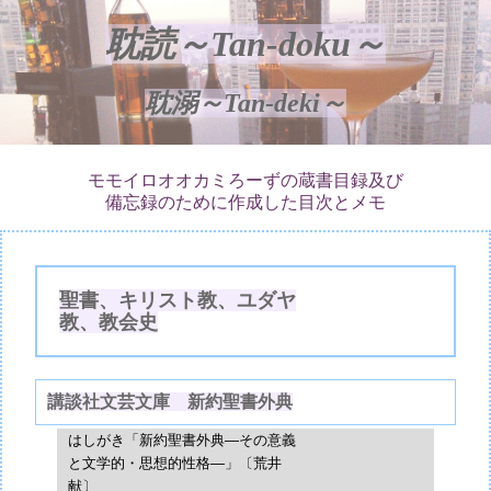
耽読～Tan-doku～
耽溺～Tan-deki～
モモイロオオカミろーずの蔵書目録及び
備忘録のために作成した目次とメモ
聖書、キリスト教、ユダヤ
教、教会史
講談社文芸文庫 新約聖書外典
はしがき「新約聖書外典―その意義
と文学的・思想的性格―」〔荒井
献〕