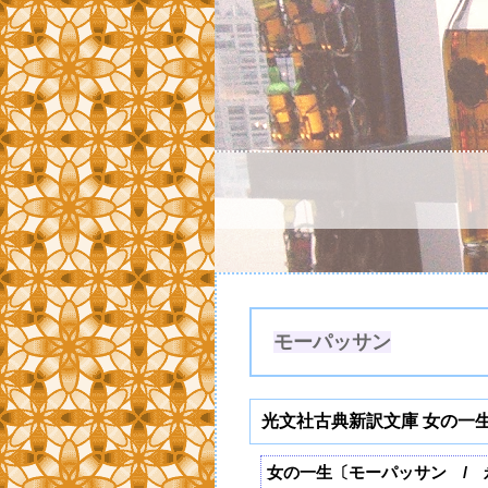
モーパッサン
光文社古典新訳文庫 女の一
女の一生〔モーパッサン / 