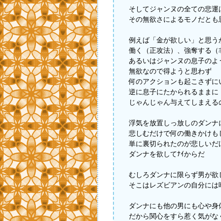
そしてジャンヌの全ての悲運
その無欲さによるモノだとも
例えば「金が欲しい」と思う
働く（正攻法）、強奪する（
あるいはジャンヌの息子のよ
無欲なので得ようと思わず
何のアクションも起こさずに
逆に息子にたかられるままに
じゃんじゃん与えてしまえる
浮気を放置しっ放しのダンナ
悲しむだけで何の働きかけもし
単に裏切られたのが悲しいだ
ダンナを欲してﾅｲからだ
むしろダンナに限らず男が欲し
そこはレズビアンの自分には
ダンナにも他の男にも心や身
だから関心をすら惹く気がな