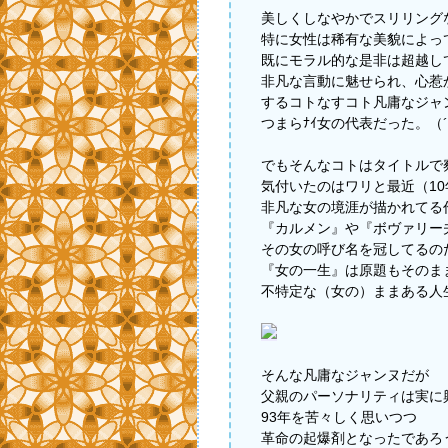
美しくしなやかでスリリング
特に女性は稀有な美貌によっ
既にモラル的な是非は超越し
非凡な言動に魅せられ、心惹
するコトなすコト凡庸なジャ
つまらﾅｲ女の代表だった。（´д
でもそんなコトはタイトルで
気付いたのはワリと最近（1
非凡な女の境涯が描かれてる
『カルメン』や『ボヴァリー
その女の呼び名を冠してるの
『女の一生』は原題もそのまま『
不特定な（女の）ままある人生、な
そんな凡庸なジャンヌだが
父親のパーソナリティは実に
93年を苦々しく思いつつ
革命の起爆剤となったであろ