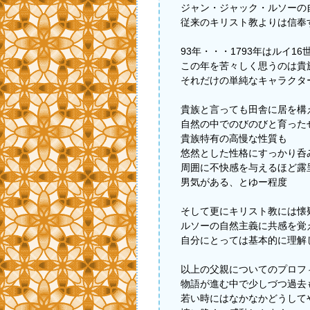
ジャン・ジャック・ルソーの
従来のキリスト教よりは信奉
93年・・・1793年はルイ1
この年を苦々しく思うのは貴
それだけの単純なキャラクター
貴族と言っても田舎に居を構
自然の中でのびのびと育った
貴族特有の高慢な性質も
悠然とした性格にすっかり呑
周囲に不快感を与えるほど露呈
男気がある、とゆー程度
そして更にキリスト教には懐
ルソーの自然主義に共感を覚
自分にとっては基本的に理解
以上の父親についてのプロフ
物語が進む中で少しづつ過去
若い時にはなかなかどうして