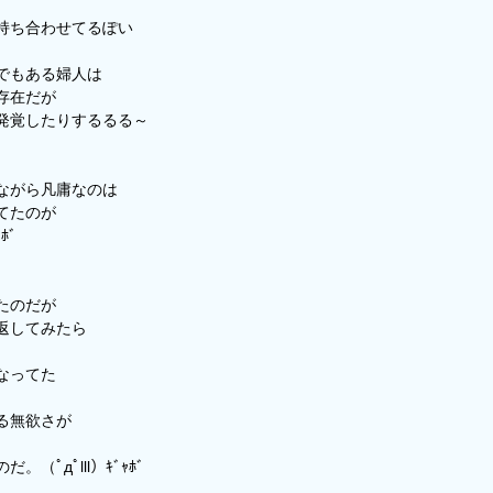
を持ち合わせてるぽい
でもある婦人は
存在だが
発覚したりするるる～
ながら凡庸なのは
てたのが
ﾎﾞ
たのだが
返してみたら
なってた
る無欲さが
ﾟдﾟlll）ｷﾞｬﾎﾞ