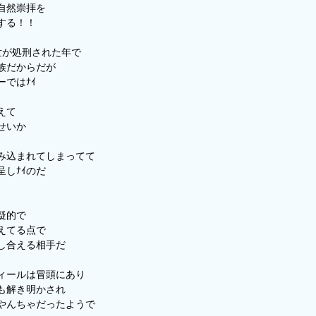
自然崇拝を
する！！
6世が処刑された年で
族だからだが
ではﾅｲ
えて
せいか
み込まれてしまってて
しﾅｲのだ
疑的で
えてる点で
し合える相手だ
ィールは冒頭にあり
も解き明かされ
やんちゃだったようで