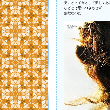
男にとって女として美しくあ
などとは思いつきもせず
無欲なのだ