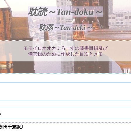
耽読～Tan-doku～
耽溺～Tan-deki～
モモイロオオカミろーずの蔵書目録及び
備忘録のために作成した目次とメモ
生
永田千奈訳〕