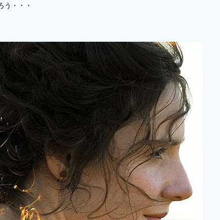
ろう・・・