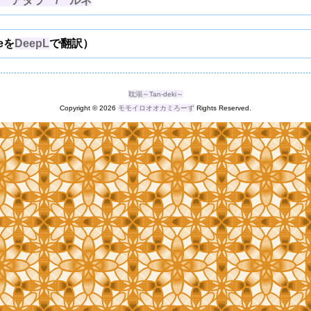
 アタラ / ルネ
ceを
DeepL
で翻訳）
耽溺～Tan-deki～
Copyright © 2026
モモイロオオカミろーず
Rights Reserved.