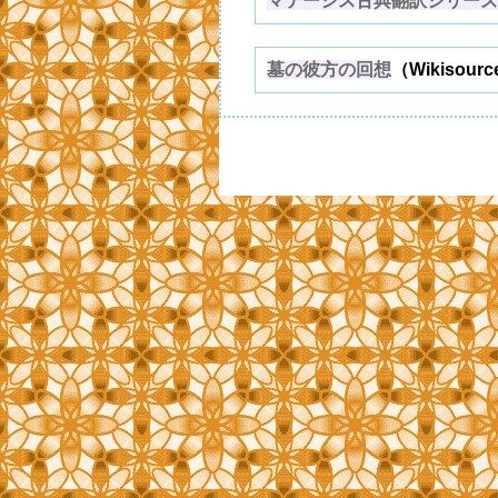
マテーシス古典翻訳シリーズ
墓の彼方の回想
（Wikisour