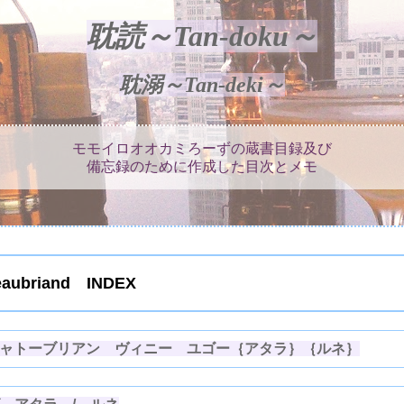
耽読～Tan-doku～
耽溺～Tan-deki～
モモイロオオカミろーずの蔵書目録及び
備忘録のために作成した目次とメモ
ubriand INDEX
】シャトーブリアン ヴィニー ユゴー｛アタラ｝｛ルネ｝